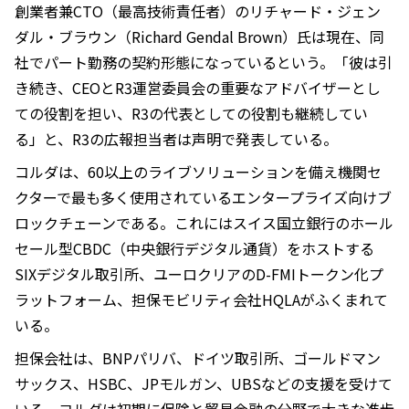
創業者兼CTO（最高技術責任者）のリチャード・ジェン
ダル・ブラウン（Richard Gendal Brown）氏は現在、同
社でパート勤務の契約形態になっているという。「彼は引
き続き、CEOとR3運営委員会の重要なアドバイザーとし
ての役割を担い、R3の代表としての役割も継続してい
る」と、R3の広報担当者は声明で発表している。
コルダは、60以上のライブソリューションを備え機関セ
クターで最も多く使用されているエンタープライズ向けブ
ロックチェーンである。これにはスイス国立銀行のホール
セール型CBDC（中央銀行デジタル通貨）をホストする
SIXデジタル取引所、ユーロクリアのD-FMIトークン化プ
ラットフォーム、担保モビリティ会社HQLAがふくまれて
いる。
担保会社は、BNPパリバ、ドイツ取引所、ゴールドマン
サックス、HSBC、JPモルガン、UBSなどの支援を受けて