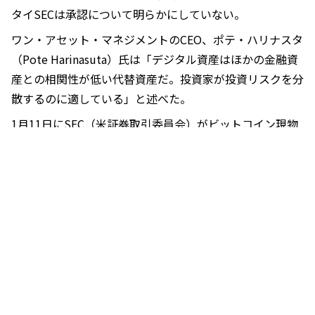
タイSECは承認について明らかにしていない。
ワン・アセット・マネジメントのCEO、ポテ・ハリナスタ
（Pote Harinasuta）氏は「デジタル資産はほかの金融資
産との相関性が低い代替資産だ。投資家が投資リスクを分
散するのに適している」と述べた。
1月11日にSEC（米証券取引委員会）がビットコイン現物
ETFを承認して以来、ビットコイン現物ETFは国際的に、
特に海外の規制当局から認知されつつある。
4月、香港証券先物委員会はビットコインとイーサリアム
（ETH）の両方に投資するETFを承認した。ポテ氏は「ビ
ットコインの時価総額は1.4兆ドル（約220兆円）に対
し、ゴールドの時価総額は現在14兆ドル（約2,200兆円）
だ。ビットコインの供給量は2,100万と限られているが、
人気が高まるにつれて需要が高まっている。ビットコイン
は高い成長の可能性があるとみている」と述べた。