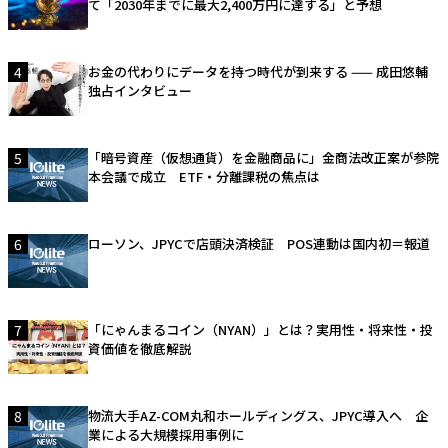
て「2030年までに最大2,400万円に達する」と予想
4
お金の代わりにデータを持つ時代が到来する —— 成田悠輔
独占インタビュー
5
「暗号資産（仮想通貨）を金融商品に」金商法改正案が参院
本会議で成立 ETF・分離課税の焦点は
6
ローソン、JPYCで店頭決済検証 POS連動は国内初＝報道
7
「にゃんまるコイン（NYAN）」とは？実用性・将来性・投
資価値を徹底解説
8
物流大手AZ-COM丸和ホールディングス、JPYC導入へ 企
業による大規模採用事例に