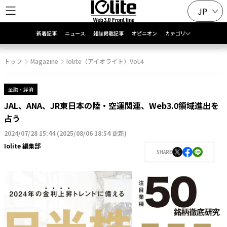
JP
新着記事
ニュース
雑誌掲載記事
オピニオン
カテゴリ
トップ
Magazine
Iolite（アイオライト）Vol.4
金融・経済
JAL、ANA、JR東日本の陸・空運関連、Web3.0領域進出を
占う
2024/07/28 15:44
(
2025/08/06 18:54 更新
)
Iolite 編集部
SHARE