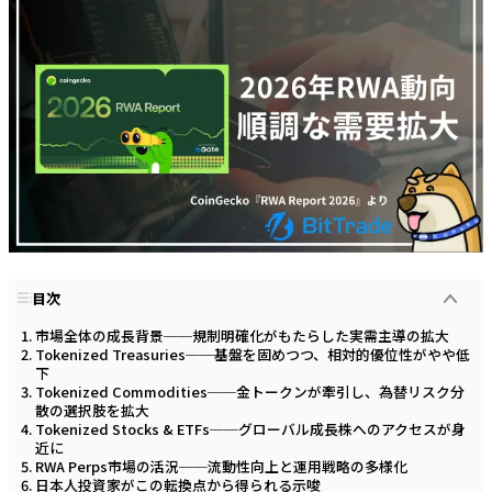
目次
市場全体の成長背景──規制明確化がもたらした実需主導の拡大
Tokenized Treasuries──基盤を固めつつ、相対的優位性がやや低
下
Tokenized Commodities──金トークンが牽引し、為替リスク分
散の選択肢を拡大
Tokenized Stocks & ETFs──グローバル成長株へのアクセスが身
近に
RWA Perps市場の活況──流動性向上と運用戦略の多様化
日本人投資家がこの転換点から得られる示唆