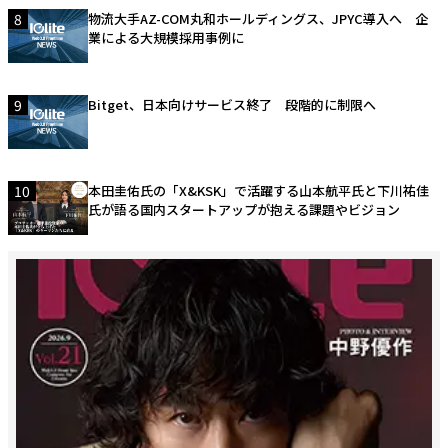
8
物流大手AZ-COM丸和ホールディングス、JPYC導入へ 企
業による大規模採用事例に
9
Bitget、日本向けサービス終了 段階的に制限へ
10
本田圭佑氏の「X&KSK」で活躍する山本航平氏と下川祐佳
氏が語る国内スタートアップが抱える課題やビジョン