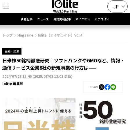
JP
新着記事
ニュース
雑誌掲載記事
オピニオン
カテゴリ
トップ
Magazine
Iolite（アイオライト）Vol.4
金融・経済
日米株50銘柄徹底研究｜ソフトバンクやGMOなど、情報・
通信サービス企業8社の新規事業の行方は——
2024/07/28 15:46
(
2025/08/08 12:01 更新
)
Iolite 編集部
SHARE