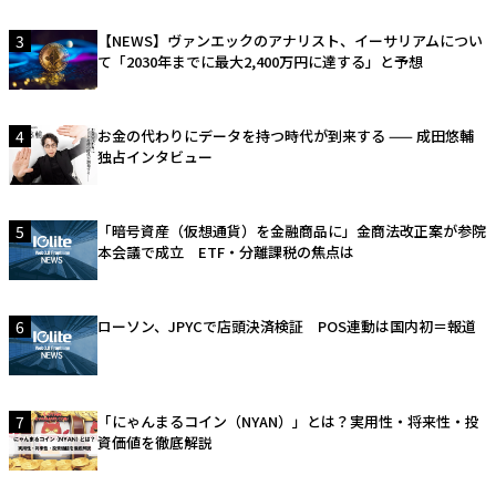
3
【NEWS】ヴァンエックのアナリスト、イーサリアムについ
て「2030年までに最大2,400万円に達する」と予想
4
お金の代わりにデータを持つ時代が到来する —— 成田悠輔
独占インタビュー
5
「暗号資産（仮想通貨）を金融商品に」金商法改正案が参院
本会議で成立 ETF・分離課税の焦点は
6
ローソン、JPYCで店頭決済検証 POS連動は国内初＝報道
7
「にゃんまるコイン（NYAN）」とは？実用性・将来性・投
資価値を徹底解説