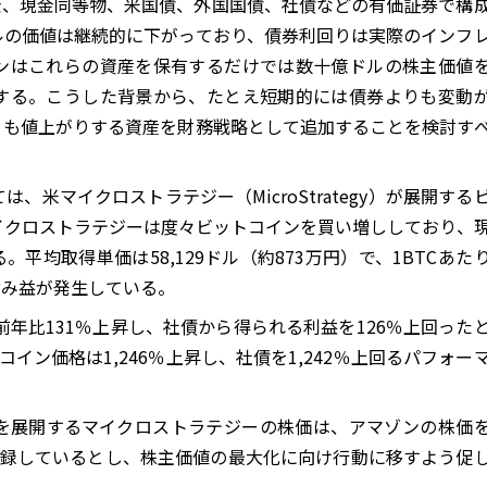
現金、現金同等物、米国債、外国国債、社債などの有価証券で構
ルの価値は継続的に下がっており、債券利回りは実際のインフ
ンはこれらの資産を保有するだけでは数十億ドルの株主価値
する。こうした背景から、たとえ短期的には債券よりも変動
りも値上がりする資産を財務戦略として追加することを検討す
、米マイクロストラテジー（MicroStrategy）が展開する
イクロストラテジーは度々ビットコインを買い増ししており、
する。平均取得単価は58,129ドル（約873万円）で、1BTCあた
の含み益が発生している。
前年比131％上昇し、社債から得られる利益を126％上回った
イン価格は1,246％上昇し、社債を1,242％上回るパフォー
を展開するマイクロストラテジーの株価は、アマゾンの株価
記録しているとし、株主価値の最大化に向け行動に移すよう促