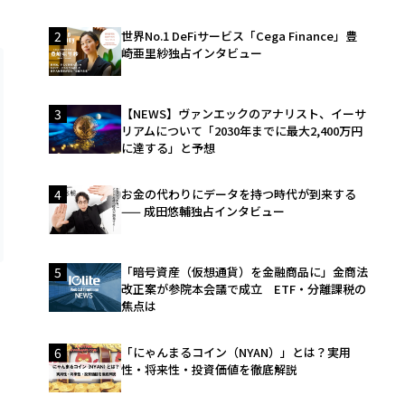
2
世界No.1 DeFiサービス「Cega Finance」豊
崎亜里紗独占インタビュー
3
【NEWS】ヴァンエックのアナリスト、イーサ
リアムについて「2030年までに最大2,400万円
に達する」と予想
4
お金の代わりにデータを持つ時代が到来する
—— 成田悠輔独占インタビュー
5
「暗号資産（仮想通貨）を金融商品に」金商法
改正案が参院本会議で成立 ETF・分離課税の
焦点は
6
「にゃんまるコイン（NYAN）」とは？実用
性・将来性・投資価値を徹底解説