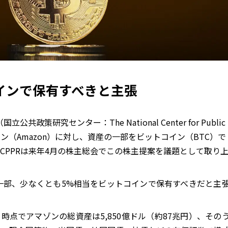
インで保有すべきと主張
共政策研究センター：The National Center for Public
日、アマゾン（Amazon）に対し、資産の一部をビットコイン（BTC）で
CPPRは来年4月の株主総会でこの株主提案を議題として取り
一部、少なくとも5%相当をビットコインで保有すべきだと主
時点でアマゾンの総資産は5,850億ドル（約87兆円）、その