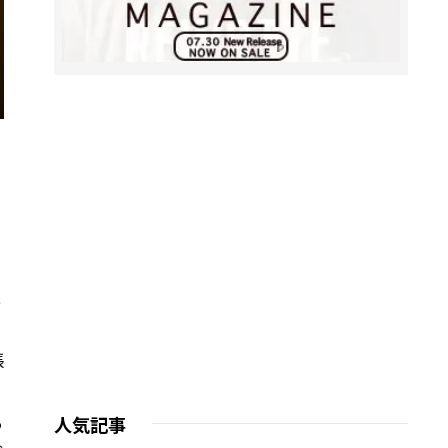
上
張
人気記事
う