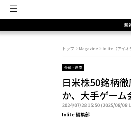
新
トップ
Magazine
Iolite（アイオ
金融・経済
日米株50銘柄
か、大手ゲーム
2024/07/28 15:50
(
2025/08/08 
Iolite 編集部