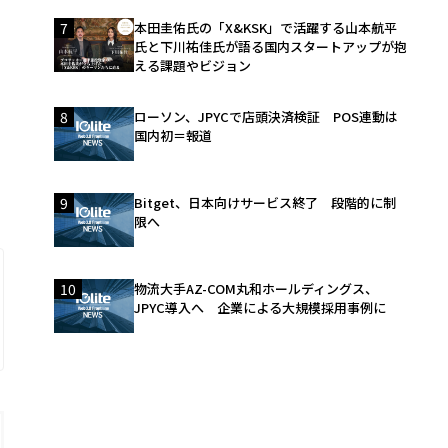
7
本田圭佑氏の「X&KSK」で活躍する山本航平
氏と下川祐佳氏が語る国内スタートアップが抱
える課題やビジョン
8
ローソン、JPYCで店頭決済検証 POS連動は
国内初＝報道
9
Bitget、日本向けサービス終了 段階的に制
限へ
10
物流大手AZ-COM丸和ホールディングス、
JPYC導入へ 企業による大規模採用事例に