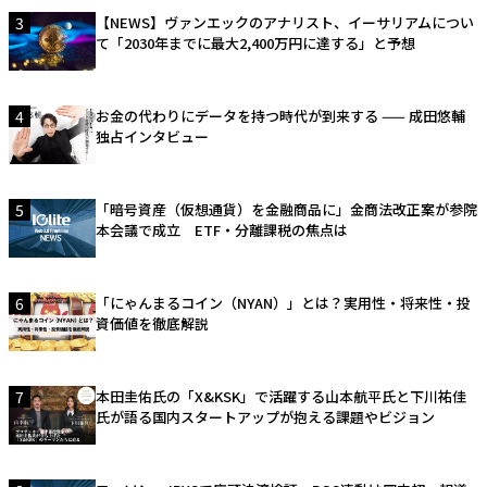
3
【NEWS】ヴァンエックのアナリスト、イーサリアムについ
て「2030年までに最大2,400万円に達する」と予想
4
お金の代わりにデータを持つ時代が到来する —— 成田悠輔
独占インタビュー
5
「暗号資産（仮想通貨）を金融商品に」金商法改正案が参院
本会議で成立 ETF・分離課税の焦点は
6
「にゃんまるコイン（NYAN）」とは？実用性・将来性・投
資価値を徹底解説
7
本田圭佑氏の「X&KSK」で活躍する山本航平氏と下川祐佳
氏が語る国内スタートアップが抱える課題やビジョン