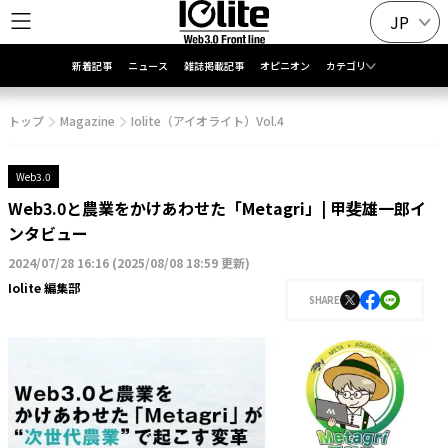
JP
新着記事
ニュース
雑誌掲載記事
オピニオン
カテゴリ
トップ
Magazine
Iolite（アイオライト）Vol.4
Web3.0
Web3.0と農業をかけあわせた「Metagri」| 甲斐雄一郎イ
ンタビュー
2024/07/28 16:16
(
2025/08/08 18:59 更新
)
Iolite 編集部
SHARE