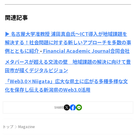
関連記事
▶︎
名古屋大学准教授 浦田真由氏〜ICT導入が地域課題を
解決する！社会問題に対する新しいアプローチを多数の事
例とともに紹介
-
Financial Academic Journal合同会社
メタバースが超える交流の壁 地域課題の解決に向けて豊
田市が描くデジタルビジョン
「Web3.0×Niigata」広大な県土に広がる多種多様な文
化を保存し伝える新潟県のWeb3.0活用
SHARE
トップ
Magazine