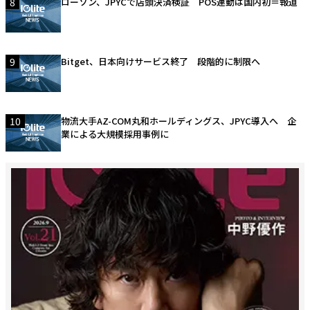
8
ローソン、JPYCで店頭決済検証 POS連動は国内初＝報道
9
Bitget、日本向けサービス終了 段階的に制限へ
10
物流大手AZ-COM丸和ホールディングス、JPYC導入へ 企
業による大規模採用事例に