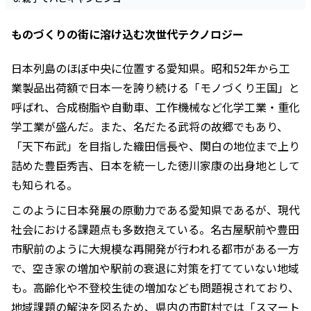
ものづくりの街に溶け込む次世代テクノロジー
日本列島のほぼ中央に位置する愛知県。昭和52年から工
業製品出荷額で日本一を誇り続ける「モノづくり王国」と
呼ばれ、合成樹脂や自動車、工作機械など化学工業・重化
学工業が盛んだ。また、名だたる武将の故郷でもあり、
「天下布武」を目指した織田信長や、関白の地位まで上り
詰めた豊臣秀吉、日本を統一した徳川家康の出身地として
も知られる。
このように日本発展の原動力である愛知県であるが、現代
社会における課題点も多数抱えている。名古屋駅前や豊田
市駅前のように大規模な再開発が行われる都市がある一方
で、空き家の増加や駅前の衰退に対策を打てていない地域
も。高齢化や不登校生徒の増加なども問題視されており、
地域課題の解決を図るため、県内の市町村では「スマート