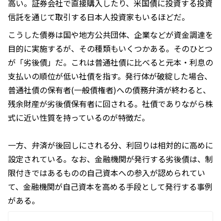
高い。証券会社で直接購入したり、米国債に投資する投資
信託を通じて取引する日本人投資家もいるほどだ。
こうした債券は国や地方公共団体、企業などが資金調達を
目的に実施するが、その種類もいくつかある。そのひとつ
が「劣後債」だ。これは普通社債に比べると元本・利息の
支払いの順位が低い社債を指す。発行体が破綻した場合、
普通社債の保有者(一般債権者)への債務弁済が終わると、
残余財産が劣後債保有者に回される。社債でありながら株
式に近い性質を持っているのが特徴だ。
一方、弁済が後回しにされる分、利回りは相対的に高めに
設定されている。なお、金融機関が発行する劣後債は、制
限付きではあるものの自己資本への参入が認められてい
て、金融機関が自己資本を高める手段として発行する事例
がある。