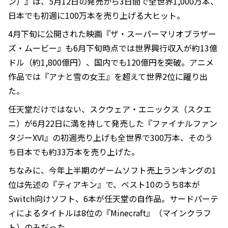
ン）』は、5月12日の発売から3日間で全世界1,000万本、
日本でも初週に100万本を売り上げる大ヒット。
4月下旬に公開された映画『ザ・スーパーマリオブラザー
ズ・ムービー』も6月下旬時点では世界興行収入が約13億
ドル（約1,800億円）、国内でも120億円を突破。アニメ
作品では『アナと雪の女王』を超えて世界2位に躍り出
た。
任天堂だけではない、スクウェア・エニックス（スクエ
ニ）が6月22日に満を持して発売した『ファイナルファン
タジーXVI』の初週売り上げも全世界で300万本、そのう
ち日本でも約33万本を売り上げた。
ちなみに、今年上半期のゲームソフト売上ランキングの1
位は先述の『ティアキン』で、ベスト10のうち8本が
Switch向けソフト、6本が任天堂の自作品。サードパーテ
ィによるタイトルは8位の『Minecraft』（マインクラフ
ト）のみだった。