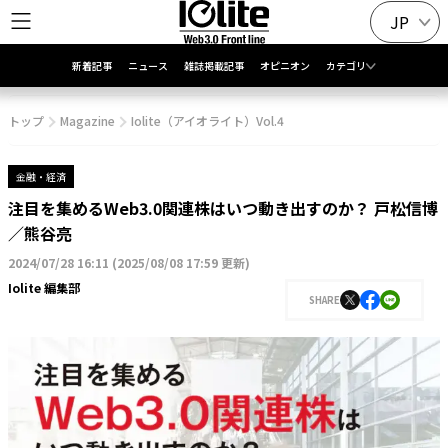
JP
新着記事
ニュース
雑誌掲載記事
オピニオン
カテゴリ
トップ
Magazine
Iolite（アイオライト）Vol.4
金融・経済
注目を集めるWeb3.0関連株はいつ動き出すのか？ 戸松信博
／熊谷亮
2024/07/28 16:11
(
2025/08/08 17:59 更新
)
Iolite 編集部
SHARE