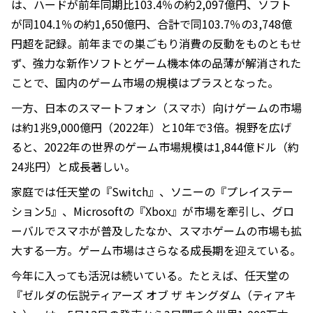
は、ハードが前年同期比103.4％の約2,097億円、ソフト
が同104.1％の約1,650億円、合計で同103.7％の3,748億
円超を記録。前年までの巣ごもり消費の反動をものともせ
ず、強力な新作ソフトとゲーム機本体の品薄が解消された
ことで、国内のゲーム市場の規模はプラスとなった。
一方、日本のスマートフォン（スマホ）向けゲームの市場
は約1兆9,000億円（2022年）と10年で3倍。視野を広げ
ると、2022年の世界のゲーム市場規模は1,844億ドル（約
24兆円）と成長著しい。
家庭では任天堂の『Switch』、ソニーの『プレイステー
ション5』、Microsoftの『Xbox』が市場を牽引し、グロ
ーバルでスマホが普及したなか、スマホゲームの市場も拡
大する一方。ゲーム市場はさらなる成長期を迎えている。
今年に入っても活況は続いている。たとえば、任天堂の
『ゼルダの伝説ティアーズ オブ ザ キングダム（ティアキ