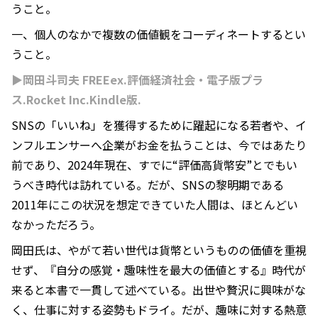
うこと。
一、個人のなかで複数の価値観をコーディネートするとい
うこと。
▶岡田斗司夫 FREEex.評価経済社会・電子版プラ
ス.Rocket Inc.Kindle版.
SNSの「いいね」を獲得するために躍起になる若者や、イ
ンフルエンサーへ企業がお金を払うことは、今ではあたり
前であり、2024年現在、すでに“評価高貨幣安”とでもい
うべき時代は訪れている。だが、SNSの黎明期である
2011年にこの状況を想定できていた人間は、ほとんどい
なかっただろう。
岡田氏は、やがて若い世代は貨幣というものの価値を重視
せず、『自分の感覚・趣味性を最大の価値とする』時代が
来ると本書で一貫して述べている。出世や贅沢に興味がな
く、仕事に対する姿勢もドライ。だが、趣味に対する熱意