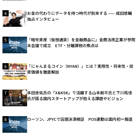
4
お金の代わりにデータを持つ時代が到来する —— 成田悠輔
独占インタビュー
5
「暗号資産（仮想通貨）を金融商品に」金商法改正案が参院
本会議で成立 ETF・分離課税の焦点は
6
「にゃんまるコイン（NYAN）」とは？実用性・将来性・投
資価値を徹底解説
7
本田圭佑氏の「X&KSK」で活躍する山本航平氏と下川祐佳
氏が語る国内スタートアップが抱える課題やビジョン
8
ローソン、JPYCで店頭決済検証 POS連動は国内初＝報道