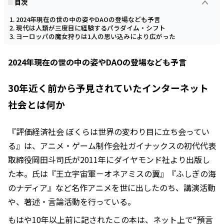
目次
2024年現在の世の中の姿やDAOの登場なども予言
現代は人類が三度目に経験するパラダイム・シフト
ヨーロッパの魔女狩りは1人の思い込みにより広がった
2024年現在の世の中の姿やDAOの登場なども予言
30年近く前から予見されていたインターネット
社会とは何か
『評価経済社会 ぼくらは世界の変わり目に立ち会ってい
る』は、アニメ・ゲーム制作会社ガイナックスの初代代表
取締役岡田斗司氏が2011年にダイヤモンド社より出版し
た本。氏は『王立宇宙軍－オネアミスの翼』『ふしぎの海
のナディア』など名作アニメを世に出したのち、講演活動
や、著述・言論活動を行っている。
もはや10年以上前に記されたこの本は、ネット上で“預言