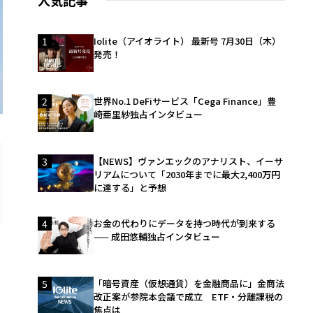
人気記事
1
Iolite（アイオライト） 最新号 7月30日（木）
発売！
2
世界No.1 DeFiサービス「Cega Finance」豊
崎亜里紗独占インタビュー
3
【NEWS】ヴァンエックのアナリスト、イーサ
リアムについて「2030年までに最大2,400万円
に達する」と予想
4
お金の代わりにデータを持つ時代が到来する
—— 成田悠輔独占インタビュー
5
「暗号資産（仮想通貨）を金融商品に」金商法
改正案が参院本会議で成立 ETF・分離課税の
焦点は