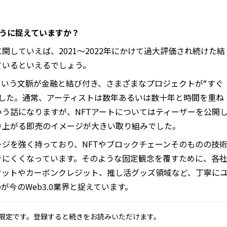
ように捉えていますか？
に関していえば、2021～2022年にかけて過大評価され続けた結
ているといえるでしょう。
という文脈が金融と結び付き、さまざまなプロジェクトが“すぐ
ました。通常、アーティストは数年あるいは数十年と時間を重ね
う話になりますが、NFTアートについてはティーザーを公開
り上がる即売のイメージが大きい取り組みでした。
ジを強く持っており、NFTやブロックチェーンそのものの技
きにくくなっています。そのような固定観念を覆すために、各
ケットやカーボンクレジット、推し活グッズ領域など、丁寧に
今のWeb3.0業界と捉えています。
限定です。登録すると続きをお読みいただけます。