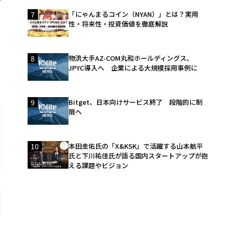
て
7
「にゃんまるコイン（NYAN）」とは？実用
性・将来性・投資価値を徹底解説
8
物流大手AZ-COM丸和ホールディングス、
JPYC導入へ 企業による大規模採用事例に
9
Bitget、日本向けサービス終了 段階的に制
限へ
10
本田圭佑氏の「X&KSK」で活躍する山本航平
氏と下川祐佳氏が語る国内スタートアップが抱
える課題やビジョン