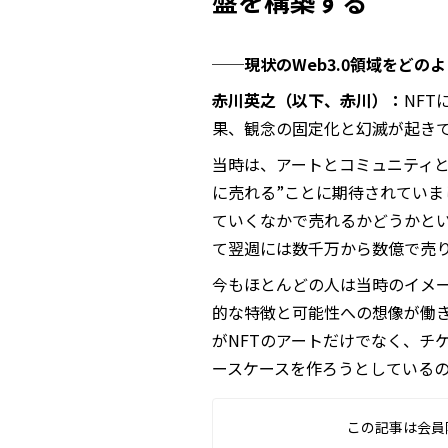
盤を構築する
──現状のWeb3.0領域をどの
赤川英之（以下、赤川）：
NFT
果、観念の固定化と幻滅が起き
当時は、アートとコミュニティ
に売れる”ことに期待されてい
ていくなかで売れるかどうかとい
て翌週には数千万から数億で売
今もほとんどの人は当時のイメー
的な特徴と可能性への想像が働
がNFTのアートだけでなく、チ
ースケースを作ろうとしているのが
この記事は会員