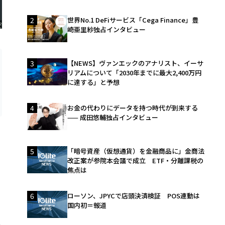
2
世界No.1 DeFiサービス「Cega Finance」豊
崎亜里紗独占インタビュー
3
【NEWS】ヴァンエックのアナリスト、イーサ
リアムについて「2030年までに最大2,400万円
に達する」と予想
4
お金の代わりにデータを持つ時代が到来する
—— 成田悠輔独占インタビュー
5
「暗号資産（仮想通貨）を金融商品に」金商法
改正案が参院本会議で成立 ETF・分離課税の
焦点は
6
ローソン、JPYCで店頭決済検証 POS連動は
国内初＝報道
ー