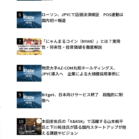
6
ローソン、JPYCで店頭決済検証 POS連動は
国内初＝報道
7
「にゃんまるコイン（NYAN）」とは？実用
性・将来性・投資価値を徹底解説
し
8
物流大手AZ-COM丸和ホールディングス、
JPYC導入へ 企業による大規模採用事例に
術
9
Bitget、日本向けサービス終了 段階的に制
社
限へ
ユ
10
本田圭佑氏の「X&KSK」で活躍する山本航平
氏と下川祐佳氏が語る国内スタートアップが抱
える課題やビジョン