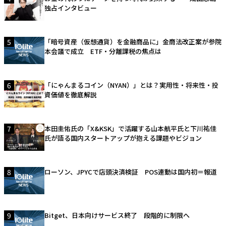
独占インタビュー
5
「暗号資産（仮想通貨）を金融商品に」金商法改正案が参院
本会議で成立 ETF・分離課税の焦点は
6
「にゃんまるコイン（NYAN）」とは？実用性・将来性・投
資価値を徹底解説
7
本田圭佑氏の「X&KSK」で活躍する山本航平氏と下川祐佳
氏が語る国内スタートアップが抱える課題やビジョン
8
ローソン、JPYCで店頭決済検証 POS連動は国内初＝報道
9
Bitget、日本向けサービス終了 段階的に制限へ