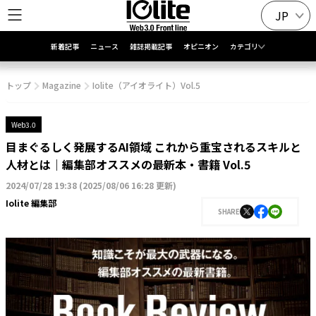
JP
新着記事
ニュース
雑誌掲載記事
オピニオン
カテゴリ
トップ
Magazine
Iolite（アイオライト）Vol.5
Web3.0
目まぐるしく発展するAI領域 これから重宝されるスキルと
人材とは｜編集部オススメの最新本・書籍 Vol.5
2024/07/28 19:38
(
2025/08/06 16:28 更新
)
Iolite 編集部
SHARE