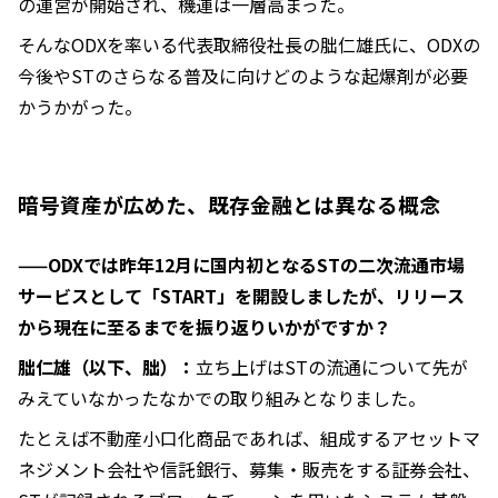
の運営が開始され、機運は一層高まった。
そんなODXを率いる代表取締役社長の朏仁雄氏に、ODXの
今後やSTのさらなる普及に向けどのような起爆剤が必要
かうかがった。
暗号資産が広めた、既存金融とは異なる概念
——ODXでは昨年12月に国内初となるSTの二次流通市場
サービスとして「START」を開設しましたが、リリース
から現在に至るまでを振り返りいかがですか？
朏仁雄（以下、朏）：
立ち上げはSTの流通について先が
みえていなかったなかでの取り組みとなりました。
たとえば不動産小口化商品であれば、組成するアセットマ
ネジメント会社や信託銀行、募集・販売をする証券会社、