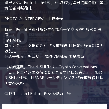
磯野太佑、Fintertech株式会社 取締役/暗号資産金融事業
責任者 神脇啓志

PHOTO ＆ INTERVIEW　中野優作

特集「暗号資産取引所の生存戦略─金商法移行後の新秩
序─」

Interview

コインチェック株式会社 代表取締役 社長執行役員CEO 井
坂友之

株式会社マーキュリー 取締役副社長 藤原崇亮

［対談連載］The NISHI Talk：Crypto Conversations 
「ビットコインの取得にとどまらない社会実装」 、仮想
NISHI×株式会社ANAPホールディングス 代表取締役社長 
川合林太郎

連載 Tech and Future 佐々木俊尚…等