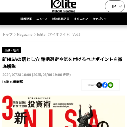
JP
新着記事
ニュース
雑誌掲載記事
オピニオン
カテゴリ
トップ
Magazine
Iolite（アイオライト）Vol.5
金融・経済
新NISAの落とし穴 銘柄選定や気を付けるべきポイントを徹
底解説
2024/07/28 16:00
(
2025/08/06 19:06 更新
)
Iolite 編集部
SHARE