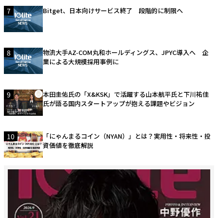
7
Bitget、日本向けサービス終了 段階的に制限へ
8
物流大手AZ-COM丸和ホールディングス、JPYC導入へ 企
業による大規模採用事例に
9
本田圭佑氏の「X&KSK」で活躍する山本航平氏と下川祐佳
氏が語る国内スタートアップが抱える課題やビジョン
10
「にゃんまるコイン（NYAN）」とは？実用性・将来性・投
資価値を徹底解説