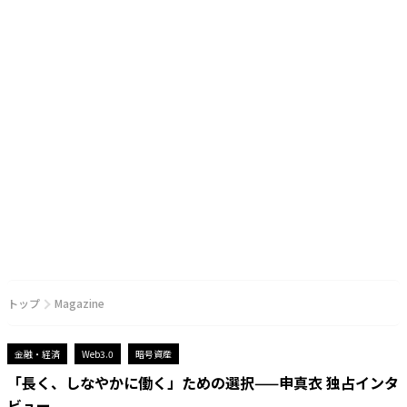
トップ
Magazine
金融・経済
Web3.0
暗号資産
「長く、しなやかに働く」ための選択——申真衣 独占インタ
ビュー