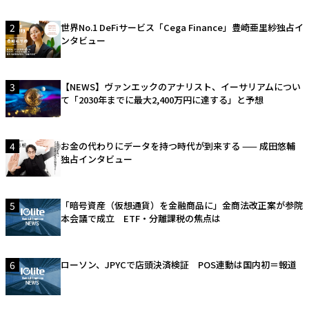
2
世界No.1 DeFiサービス「Cega Finance」豊崎亜里紗独占イ
ンタビュー
3
【NEWS】ヴァンエックのアナリスト、イーサリアムについ
て「2030年までに最大2,400万円に達する」と予想
4
お金の代わりにデータを持つ時代が到来する —— 成田悠輔
独占インタビュー
5
「暗号資産（仮想通貨）を金融商品に」金商法改正案が参院
本会議で成立 ETF・分離課税の焦点は
6
ローソン、JPYCで店頭決済検証 POS連動は国内初＝報道