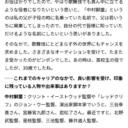
お役ばかりでしたので、やはり歌舞伎でも真ん中に立てる
ような役者になりたいという思いと、「中村獅童」という
のは私の父が子役の時に名乗っていた名前で、父は若いう
ちに廃業してしまったので、自分の代で皆様に知っていた
だけるような名前にしたいという思いがありました。
そのなかで、歌舞伎にとどまらず外の世界にもチャンスを
求めました。さまざまなオーディションを受けて、たまた
ま受かったのがピンポンでした。あの時は、高校生の役で
したが、30歳でしたね。
──これまでのキャリアのなかで、良い影響を受け、印象
に残っている人物や出来事はありますか？
中村獅童：
クリント・イーストウッド監督や「レッドクリ
フ」のジョン・ウー監督、演出家脚本家でいうと、三谷幸
喜さん、宮藤官九郎さん、岩松了さん。最近ですと、北野
武監督、是枝監督、三池監督、藤井道人監督。