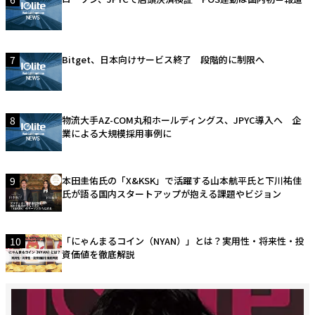
7
Bitget、日本向けサービス終了 段階的に制限へ
8
物流大手AZ-COM丸和ホールディングス、JPYC導入へ 企
業による大規模採用事例に
9
本田圭佑氏の「X&KSK」で活躍する山本航平氏と下川祐佳
氏が語る国内スタートアップが抱える課題やビジョン
10
「にゃんまるコイン（NYAN）」とは？実用性・将来性・投
資価値を徹底解説