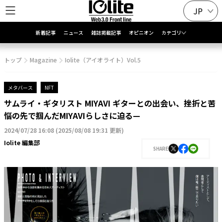
JP
新着記事
ニュース
雑誌掲載記事
オピニオン
カテゴリ
トップ
Magazine
Iolite（アイオライト）Vol.5
メタバース
NFT
サムライ・ギタリスト MIYAVI ギターとの出会い、挫折と苦
悩の先で掴んだMIYAVIらしさに迫る—
2024/07/28 16:08
(
2025/08/08 19:31 更新
)
Iolite 編集部
SHARE