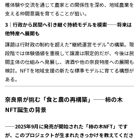
穫体験や交流を通じて農家との関係性を深め、地域農業を
支える仲間意識を育てることが狙い。
3｜行政から民間へ引き継ぐ持続モデルを模索──将来は
他特産へ展開も
課題は行財政の制約を超えた“継続運営モデル”の構築。現
段階では体験価値を重視して譲渡は限定的だが、今後は民
間主体の仕組みへ発展し、清酒や他の奈良特産への展開も
検討。NFTを地域支援の新たな標準モデルに育てる構想が
ある。
奈良県が挑む「食と農の再構築」──柿の木
NFT誕生の背景
──2025年9月に発売が開始された「柿の木NFT」です
が、このプロジェクトが生まれたきっかけを教えてくださ