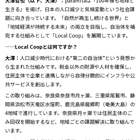
大澤哲也（以下、大澤）：
paramitaは「100年後も地球と
生きる」を掲げ、日本の人口減少と気候変動という社会課
題に向き合っています。「自然が再生し続ける世界」と
「地域経済が持続する未来」の両立を目指し、自治体を補
完する仕組みとして「Local Coop」を展開しています。
──Local Coopとは何ですか？
大澤：
人口減少時代における“第二の自治体”という発想か
ら生まれた仕組みです。税金以外の財源や人材を確保し、
住民主体で企業と連携しながら自律分散的にインフラや公
共サービスを創出します。
この取り組みは、奈良県奈良市月ヶ瀬、三重県尾鷲市、静
岡県浜松市天竜区水窪町、鹿児島県龍郷町（奄美大島）の
4地域で進行しています。奈良県月ヶ瀬では住民主体のご
み回収を開始するなど、地域ごとの課題解決に取り組んで
います。