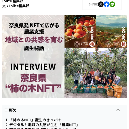
Iolite 編集部
SHARE
文：
Iolite編集部
目次
「柿の木NFT」誕生のきっかけ
デジタルと地域の共感が生む「農業NFT」