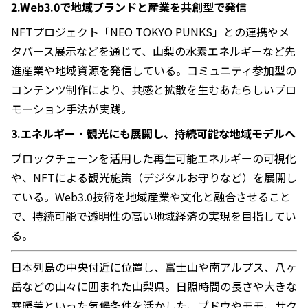
2.Web3.0で地域ブランドと産業を共創型で発信
NFTプロジェクト「NEO TOKYO PUNKS」との連携やメ
タバース展示などを通じて、山梨の水素エネルギーなど先
進産業や地域資源を発信している。コミュニティ参加型の
コンテンツ制作により、共感と拡散を生むあたらしいプロ
モーション手法が実践。
3.エネルギー・観光にも展開し、持続可能な地域モデルへ
ブロックチェーンを活用した再生可能エネルギーの可視化
や、NFTによる観光施策（デジタルお守りなど）を展開し
ている。Web3.0技術を地域産業や文化と融合させること
で、持続可能で透明性の高い地域経済の実現を目指してい
る。
日本列島の中央付近に位置し、富士山や南アルプス、八ヶ
岳などの山々に囲まれた山梨県。日照時間の長さや大きな
寒暖差といった気候条件を活かした、ブドウやモモ、サク