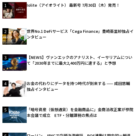
1
Iolite（アイオライト） 最新号 7月30日（木）発売！
2
世界No.1 DeFiサービス「Cega Finance」豊崎亜里紗独占イ
ンタビュー
3
【NEWS】ヴァンエックのアナリスト、イーサリアムについ
て「2030年までに最大2,400万円に達する」と予想
4
お金の代わりにデータを持つ時代が到来する —— 成田悠輔
独占インタビュー
5
「暗号資産（仮想通貨）を金融商品に」金商法改正案が参院
本会議で成立 ETF・分離課税の焦点は
6
ローソン、JPYCで店頭決済検証 POS連動は国内初＝報道