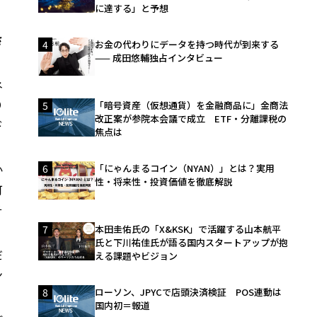
に達する」と予想
さ
4
お金の代わりにデータを持つ時代が到来する
—— 成田悠輔独占インタビュー
ネ
り
5
「暗号資産（仮想通貨）を金融商品に」金商法
改正案が参院本会議で成立 ETF・分離課税の
ド
焦点は
か
6
「にゃんまるコイン（NYAN）」とは？実用
性・将来性・投資価値を徹底解説
可
そ
7
本田圭佑氏の「X&KSK」で活躍する山本航平
氏と下川祐佳氏が語る国内スタートアップが抱
だ
える課題やビジョン
ン
8
ローソン、JPYCで店頭決済検証 POS連動は
国内初＝報道