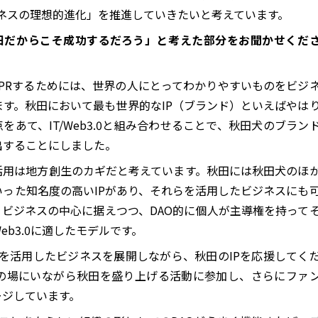
ビジネスの理想的進化」を推進していきたいと考えています。
田だからこそ成功するだろう」と考えた部分をお聞かせくだ
PRするためには、世界の人にとってわかりやすいものをビジ
す。秋田において最も世界的なIP（ブランド）といえばやは
あて、IT/Web3.0と組み合わせることで、秋田犬のブラン
出することにしました。
の活用は地方創生のカギだと考えています。秋田には秋田犬のほ
った知名度の高いIPがあり、それらを活用したビジネスにも
をビジネスの中心に据えつつ、DAO的に個人が主導権を持って
b3.0に適したモデルです。
技術を活用したビジネスを展開しながら、秋田のIPを応援してく
の場にいながら秋田を盛り上げる活動に参加し、さらにファ
ージしています。