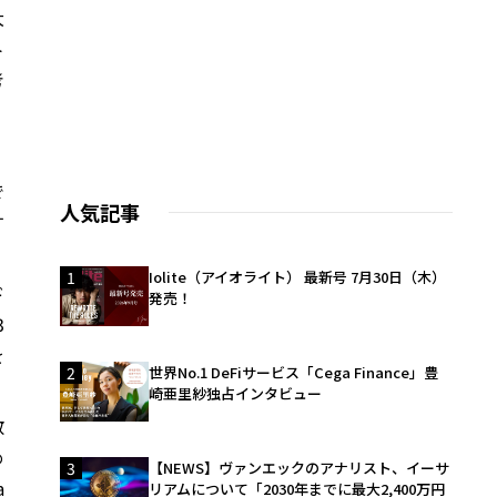
大
ト
考
で
人気記事
す
1
Iolite（アイオライト） 最新号 7月30日（木）
ド
発売！
3
を
2
世界No.1 DeFiサービス「Cega Finance」豊
崎亜里紗独占インタビュー
散
め
3
【NEWS】ヴァンエックのアナリスト、イーサ
a
リアムについて「2030年までに最大2,400万円