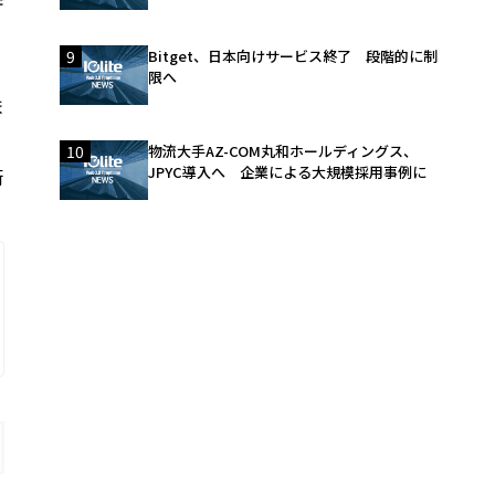
デ
9
Bitget、日本向けサービス終了 段階的に制
く
限へ
ま
10
物流大手AZ-COM丸和ホールディングス、
JPYC導入へ 企業による大規模採用事例に
街