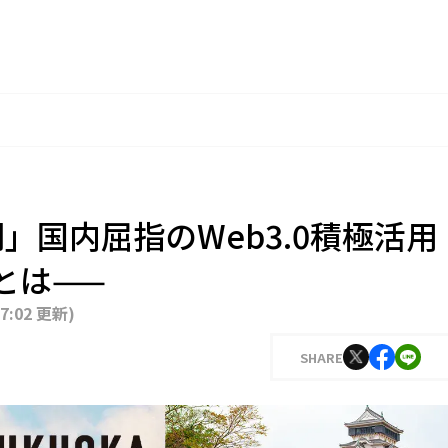
岡」国内屈指のWeb3.0積極活用
とは——
17:02 更新
)
SHARE