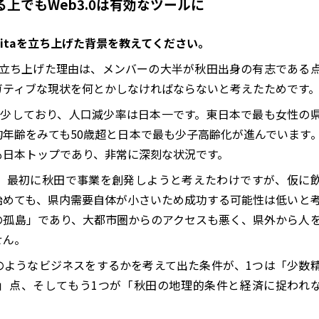
上でもWeb3.0は有効なツールに
Akitaを立ち上げた背景を教えてください。
を秋田で立ち上げた理由は、メンバーの大半が秋田出身の有志である
ガティブな現状を何とかしなければならないと考えたためです
減少しており、人口減少率は日本一です。東日本で最も女性の
年齢をみても50歳超と日本で最も少子高齢化が進んでいます
も日本トップであり、非常に深刻な状況です。
、最初に秋田で事業を創発しようと考えたわけですが、仮に
始めても、県内需要自体が小さいため成功する可能性は低いと
の孤島」であり、大都市圏からのアクセスも悪く、県外から人
せん。
のようなビジネスをするかを考えて出た条件が、1つは「少数
」点、そしてもう1つが「秋田の地理的条件と経済に捉われ