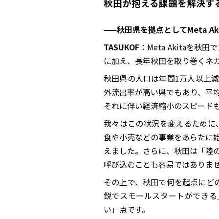
秋田が抱える課題を解決する
——秋田県を拠点としてMeta 
TASUKOF
：Meta Akita
に加え、長年秋田を取り巻くネ
秋田県の人口は年間1万人以上
外流出率が高い県でもあり、平均
それに伴い経済縮小のスピード
我々はこの状況を変えるために
食や小売などの事業をあらたに
えました。さらに、秋田は「陸
呼び込むことも容易ではありま
その上で、秋田で何を起点にど
鋭でスモールスタートができる
い」点です。