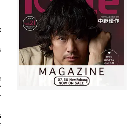
点
。
県
。
飲
考
を
精
な