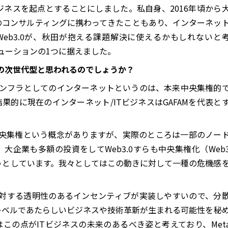
ジネスを起点とすることにしました。私自身、2016年頃から
のコンサルティングに携わってきたこともあり、インターネッ
eb3.0が、秋田が抱える課題解決に使えるかもしれないと
aのソリューションの1つに据えました。
ネスの次世代型と思われるのでしょうか？
ンフラとしてのインターネットというのは、本来中央集権的
果的に現在のインターネット/ITビジネスはGAFAMを代表と
非中央集権という概念がありますが、実際のところは一部のノー
大企業も多額の投資をしてWeb3.0すらも中央集権化（Web
うとしています。我々としてはこの動きに対して一種の危機感
献に対する透明性のあるインセンティブが実装しやすいので、分
レベルであたらしいビジネスや技術革新が生まれる可能性を秘
この点がITビジネスの未来のあるべき姿と考えており、Met