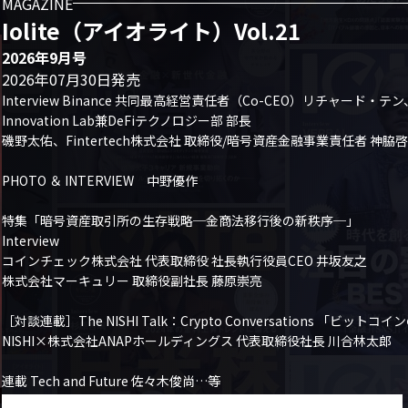
MAGAZINE
Iolite（アイオライト）Vol.21
2026年9月号
2026年07月30日発売
Interview Binance 共同最高経営責任者（Co-CEO）リチャード・テン、
Innovation Lab兼DeFiテクノロジー部 部長

磯野太佑、Fintertech株式会社 取締役/暗号資産金融事業責任者 神脇啓
PHOTO ＆ INTERVIEW　中野優作

特集「暗号資産取引所の生存戦略─金商法移行後の新秩序─」

Interview

コインチェック株式会社 代表取締役 社長執行役員CEO 井坂友之

株式会社マーキュリー 取締役副社長 藤原崇亮

［対談連載］The NISHI Talk：Crypto Conversations 「
NISHI×株式会社ANAPホールディングス 代表取締役社長 川合林太郎

連載 Tech and Future 佐々木俊尚…等