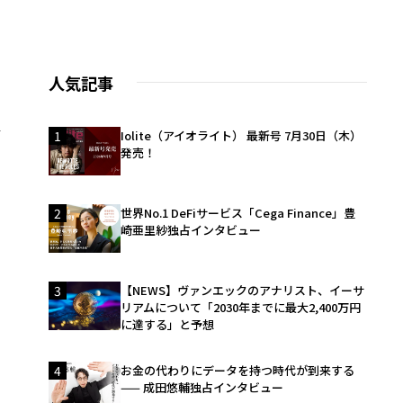
人気記事
絡
1
Iolite（アイオライト） 最新号 7月30日（木）
発売！
2
世界No.1 DeFiサービス「Cega Finance」豊
崎亜里紗独占インタビュー
3
【NEWS】ヴァンエックのアナリスト、イーサ
リアムについて「2030年までに最大2,400万円
に達する」と予想
4
お金の代わりにデータを持つ時代が到来する
—— 成田悠輔独占インタビュー