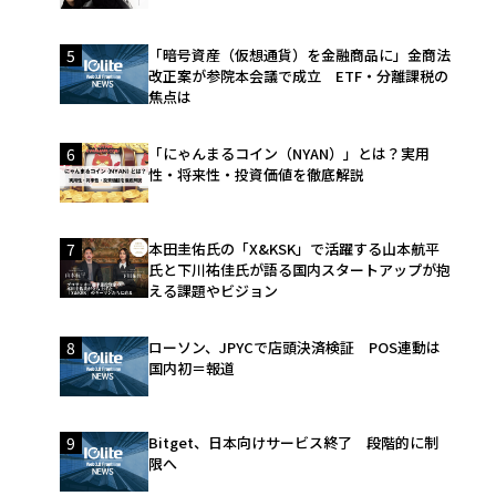
5
「暗号資産（仮想通貨）を金融商品に」金商法
改正案が参院本会議で成立 ETF・分離課税の
焦点は
6
「にゃんまるコイン（NYAN）」とは？実用
性・将来性・投資価値を徹底解説
7
本田圭佑氏の「X&KSK」で活躍する山本航平
氏と下川祐佳氏が語る国内スタートアップが抱
える課題やビジョン
8
ローソン、JPYCで店頭決済検証 POS連動は
国内初＝報道
9
Bitget、日本向けサービス終了 段階的に制
限へ