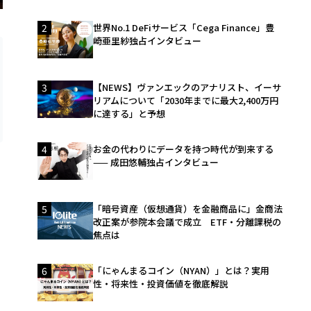
2
世界No.1 DeFiサービス「Cega Finance」豊
崎亜里紗独占インタビュー
3
【NEWS】ヴァンエックのアナリスト、イーサ
リアムについて「2030年までに最大2,400万円
に達する」と予想
4
お金の代わりにデータを持つ時代が到来する
—— 成田悠輔独占インタビュー
5
「暗号資産（仮想通貨）を金融商品に」金商法
改正案が参院本会議で成立 ETF・分離課税の
っ
焦点は
6
「にゃんまるコイン（NYAN）」とは？実用
性・将来性・投資価値を徹底解説