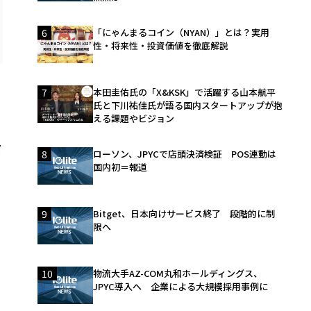
6
「にゃんまるコイン（NYAN）」とは？実用
性・将来性・投資価値を徹底解説
7
本田圭佑氏の「X&KSK」で活躍する山本航平
氏と下川祐佳氏が語る国内スタートアップが抱
える課題やビジョン
右
8
ローソン、JPYCで店頭決済検証 POS連動は
国内初＝報道
9
Bitget、日本向けサービス終了 段階的に制
限へ
10
物流大手AZ-COM丸和ホールディングス、
JPYC導入へ 企業による大規模採用事例に