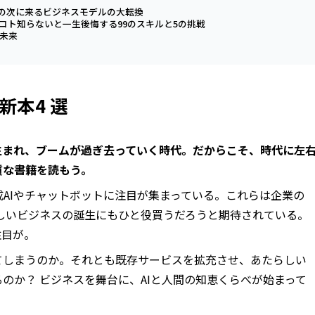
化の次に来るビジネスモデルの大転換
コト知らないと一生後悔する99のスキルと5の挑戦
の未来
新本4 選
生まれ、ブームが過ぎ去っていく時代。だからこそ、時代に左
質な書籍を読もう。
生成AIやチャットボットに注目が集まっている。これらは企業の
しいビジネスの誕生にもひと役買うだろうと期待されている。
注目が。
てしまうのか。それとも既存サービスを拡充させ、あたらしい
のか？ ビジネスを舞台に、AIと人間の知恵くらべが始まって