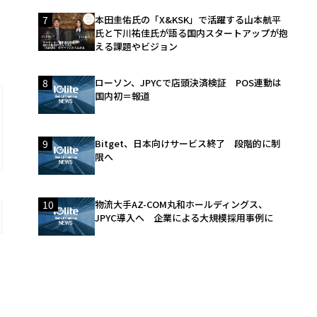
7
本田圭佑氏の「X&KSK」で活躍する山本航平
氏と下川祐佳氏が語る国内スタートアップが抱
える課題やビジョン
8
ローソン、JPYCで店頭決済検証 POS連動は
国内初＝報道
9
Bitget、日本向けサービス終了 段階的に制
限へ
10
物流大手AZ-COM丸和ホールディングス、
JPYC導入へ 企業による大規模採用事例に