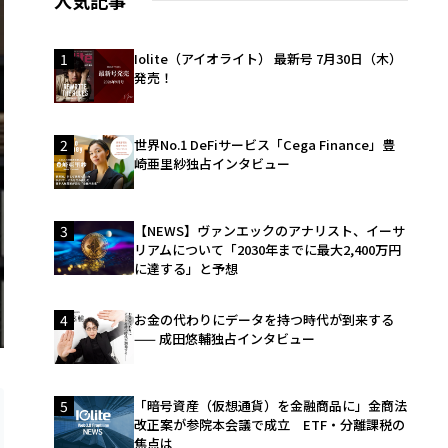
人気記事
1
Iolite（アイオライト） 最新号 7月30日（木）
発売！
2
世界No.1 DeFiサービス「Cega Finance」豊
崎亜里紗独占インタビュー
3
【NEWS】ヴァンエックのアナリスト、イーサ
リアムについて「2030年までに最大2,400万円
に達する」と予想
4
お金の代わりにデータを持つ時代が到来する
—— 成田悠輔独占インタビュー
5
「暗号資産（仮想通貨）を金融商品に」金商法
改正案が参院本会議で成立 ETF・分離課税の
焦点は