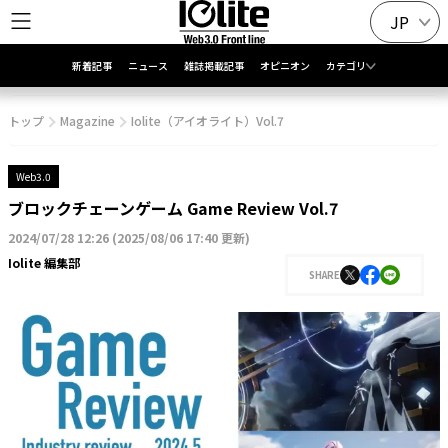
JP
新着記事
ニュース
雑誌掲載記事
オピニオン
カテゴリ
トップ
Magazine
Iolite（アイオライト）Vol.7
Web3.0
ブロックチェーンゲーム Game Review Vol.7
2024/07/28 12:26
(
2025/08/06 17:40 更新
)
Iolite 編集部
SHARE