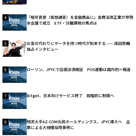
4
「暗号資産（仮想通貨）を金融商品に」金商法改正案が参院
本会議で成立 ETF・分離課税の焦点は
5
お金の代わりにデータを持つ時代が到来する —— 成田悠輔
独占インタビュー
6
ローソン、JPYCで店頭決済検証 POS連動は国内初＝報道
7
Bitget、日本向けサービス終了 段階的に制限へ
8
物流大手AZ-COM丸和ホールディングス、JPYC導入へ 企
業による大規模採用事例に