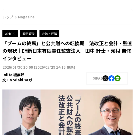
トップ
Magazine
Web3.0
暗号資産
金融・経済
「ブームの終焉」と公共財への転換期 法改正と会計・監査
の現状｜EY新日本有限責任監査法人 田中 計士・河村 吉修
インタビュー
2026/01/30 10:00
(
2026/05/29 14:15 更新
)
Iolite 編集部
SHARE
文：
Noriaki Yagi