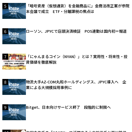
5
「暗号資産（仮想通貨）を金融商品に」金商法改正案が参院
本会議で成立 ETF・分離課税の焦点は
6
ローソン、JPYCで店頭決済検証 POS連動は国内初＝報道
7
「にゃんまるコイン（NYAN）」とは？実用性・将来性・投
資価値を徹底解説
8
物流大手AZ-COM丸和ホールディングス、JPYC導入へ 企
業による大規模採用事例に
9
Bitget、日本向けサービス終了 段階的に制限へ