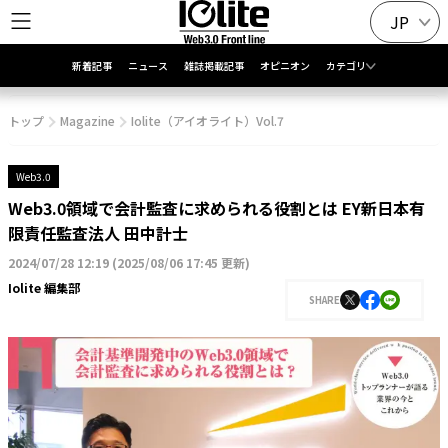
JP
新着記事
ニュース
雑誌掲載記事
オピニオン
カテゴリ
トップ
Magazine
Iolite（アイオライト）Vol.7
Web3.0
Web3.0領域で会計監査に求められる役割とは EY新日本有
限責任監査法人 田中計士
2024/07/28 12:19
(
2025/08/06 17:45 更新
)
Iolite 編集部
SHARE