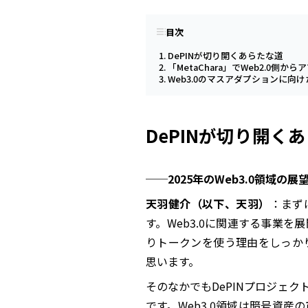
目次
DePINが切り開くあらたな道
「MetaChara」でWeb2.0側か
Web3.0のマスアダプションに
DePINが切り開く
──2025年のWeb3.0領域
天羽健介（以下、天羽）
：まず
す。Web3.0に関連する事業
りトークンを使う理由をしっか
思います。
そのなかでもDePINプロジェ
です。Web3.0領域は暗号資