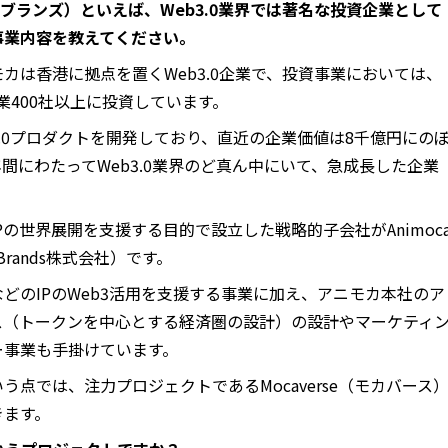
アニモカブランズ）といえば、Web3.0業界では著名な投資企業として
事業内容を教えてください。
モカは香港に拠点を置くWeb3.0企業で、投資事業においては、
企業400社以上に投資しています。
3.0プロダクトを開発しており、直近の企業価値は8千億円にの
間にわたってWeb3.0業界のど真ん中にいて、急成長した企業
の世界展開を支援する目的で設立した戦略的子会社がAnimoc
ca Brands株式会社）です。
どのIPのWeb3活用を支援する事業に加え、アニモカ本社のア
ス（トークンを中心とする経済圏の設計）の設計やマーケティ
ー事業も手掛けています。
点では、注力プロジェクトであるMocaverse（モカバース
きます。