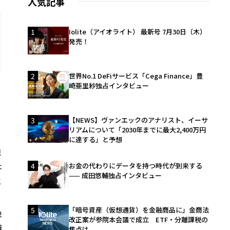
人気記事
1
Iolite（アイオライト） 最新号 7月30日（木）
発売！
2
世界No.1 DeFiサービス「Cega Finance」豊
崎亜里紗独占インタビュー
3
【NEWS】ヴァンエックのアナリスト、イーサ
リアムについて「2030年までに最大2,400万円
に達する」と予想
ま
は
4
お金の代わりにデータを持つ時代が到来する
—— 成田悠輔独占インタビュー
と
5
「暗号資産（仮想通貨）を金融商品に」金商法
象
改正案が参院本会議で成立 ETF・分離課税の
識
焦点は