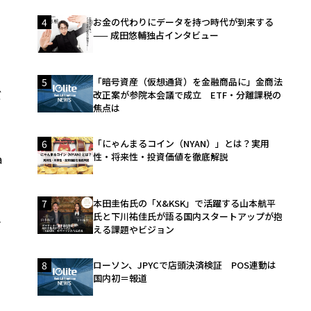
4
お金の代わりにデータを持つ時代が到来する
—— 成田悠輔独占インタビュー
5
「暗号資産（仮想通貨）を金融商品に」金商法
ぼ
改正案が参院本会議で成立 ETF・分離課税の
焦点は
6
「にゃんまるコイン（NYAN）」とは？実用
性・将来性・投資価値を徹底解説
a
7
本田圭佑氏の「X&KSK」で活躍する山本航平
氏と下川祐佳氏が語る国内スタートアップが抱
ン
える課題やビジョン
8
ローソン、JPYCで店頭決済検証 POS連動は
）
国内初＝報道