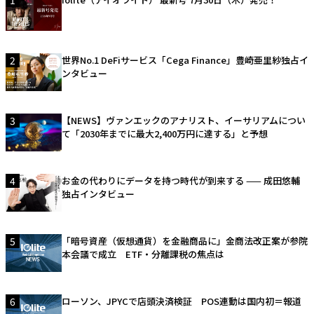
1
2
世界No.1 DeFiサービス「Cega Finance」豊崎亜里紗独占イ
ンタビュー
3
【NEWS】ヴァンエックのアナリスト、イーサリアムについ
て「2030年までに最大2,400万円に達する」と予想
4
お金の代わりにデータを持つ時代が到来する —— 成田悠輔
独占インタビュー
5
「暗号資産（仮想通貨）を金融商品に」金商法改正案が参院
本会議で成立 ETF・分離課税の焦点は
6
ローソン、JPYCで店頭決済検証 POS連動は国内初＝報道