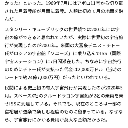
かった』といった。1969年7月にはアポロ11号から切り離
された月着陸船が月面に着陸。人類は初めて月の地面を踏
んだ。
スタンリー・キューブリックの世界観では2001年には宇
宙の旅ができると思われていたが、実際に世界初の宇宙旅
行が実現したのが2001年。米国の大富豪デニス・チトー
氏がロシアの宇宙船「ソユーズ」に乗り込んでISS（国際
宇宙ステーション）に7日間滞在した。ちなみに宇宙旅行
のためにチトー氏が支払った代金は2,000万ドル（当時の
レートで約24億7,000万円）だったといわれている。
民間による史上初の有人宇宙飛行が実現したのが2020年5
月。スペースX社のクルードラゴン宇宙船が2名の乗員を乗
せISSに到達している。それでも、現在のところは一部の
富裕層が道楽で楽しむ程度のものに留まっている。なぜな
ら、宇宙旅行にかかる費用が莫大な金額だからだ。