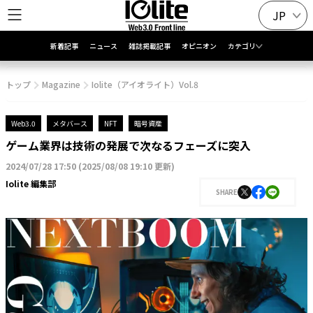
JP
新着記事
ニュース
雑誌掲載記事
オピニオン
カテゴリ
トップ
Magazine
Iolite（アイオライト）Vol.8
Web3.0
メタバース
NFT
暗号資産
ゲーム業界は技術の発展で次なるフェーズに突入
2024/07/28 17:50
(
2025/08/08 19:10 更新
)
Iolite 編集部
SHARE