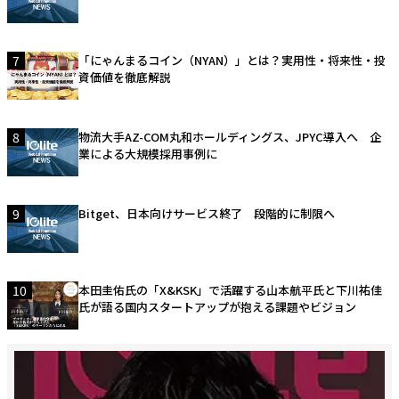
7
「にゃんまるコイン（NYAN）」とは？実用性・将来性・投
資価値を徹底解説
8
物流大手AZ-COM丸和ホールディングス、JPYC導入へ 企
業による大規模採用事例に
9
Bitget、日本向けサービス終了 段階的に制限へ
10
本田圭佑氏の「X&KSK」で活躍する山本航平氏と下川祐佳
氏が語る国内スタートアップが抱える課題やビジョン