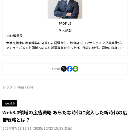
PROFILE
八木 紀彰
Iolite編集長
大学在学中に飲食業務に従事した経験から、飲食店のコンサルティング事業及び、
アミューズメント領域への人材派遣事業を立ち上げ、代表に就任。同時に自身のブ
ランドを確立させる目的からSNS運用を始める。運用開始6ヵ月でフォロワー数1万
人を達成。2021年9月に株式会社J-CAMに入社。YouTubeやTwitter運用に従事した
後、2022年4月より編集長に就任。2023年3月に『Iolite（アイオライト）』を創
刊。
SHARE
トップ
Magazine
Web3.0
Web3.0領域の広告戦略 あらたな時代に突入した新時代の広
告戦略とは？
2024/07/28 16:31
(
2025/12/23 15:27 更新
)