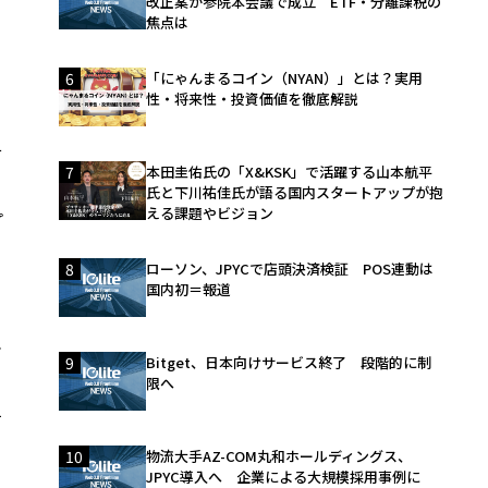
改正案が参院本会議で成立 ETF・分離課税の
焦点は
6
「にゃんまるコイン（NYAN）」とは？実用
性・将来性・投資価値を徹底解説
そ
7
本田圭佑氏の「X&KSK」で活躍する山本航平
氏と下川祐佳氏が語る国内スタートアップが抱
える課題やビジョン
プ
8
ローソン、JPYCで店頭決済検証 POS連動は
国内初＝報道
オ
9
Bitget、日本向けサービス終了 段階的に制
限へ
て
10
物流大手AZ-COM丸和ホールディングス、
JPYC導入へ 企業による大規模採用事例に