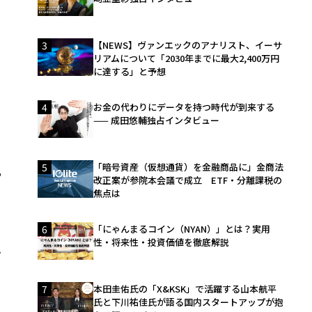
3
【NEWS】ヴァンエックのアナリスト、イーサ
リアムについて「2030年までに最大2,400万円
に達する」と予想
ュ
4
お金の代わりにデータを持つ時代が到来する
—— 成田悠輔独占インタビュー
5
「暗号資産（仮想通貨）を金融商品に」金商法
る
改正案が参院本会議で成立 ETF・分離課税の
ム
焦点は
6
「にゃんまるコイン（NYAN）」とは？実用
性・将来性・投資価値を徹底解説
だ
7
本田圭佑氏の「X&KSK」で活躍する山本航平
氏と下川祐佳氏が語る国内スタートアップが抱