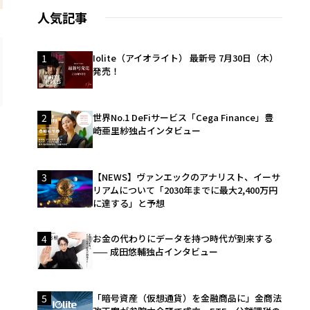
人気記事
1
Iolite（アイオライト） 最新号 7月30日（木）
発売！
2
世界No.1 DeFiサービス「Cega Finance」豊
崎亜里紗独占インタビュー
3
【NEWS】ヴァンエックのアナリスト、イーサ
リアムについて「2030年までに最大2,400万円
に達する」と予想
4
お金の代わりにデータを持つ時代が到来する
—— 成田悠輔独占インタビュー
5
「暗号資産（仮想通貨）を金融商品に」金商法