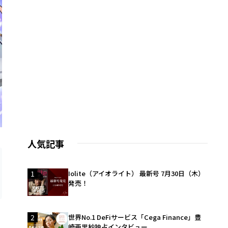
人気記事
1
Iolite（アイオライト） 最新号 7月30日（木）
発売！
2
世界No.1 DeFiサービス「Cega Finance」豊
崎亜里紗独占インタビュー