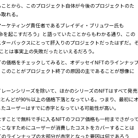
ることから、このプロジェクト自体が今後のプロジェクトのた
み取れる。
マーケティング責任者であるブレイディ・ブリュワー氏も
に革命を起こすだろう」と語っていたことからもわかる通り、この
スターバックスにとって肝入りのプロジェクトだったはずだ。
うことは事実上の失敗だったといえるだろう。
Tの価格をチェックしてみると、オデッセイNFTのラインナッ
、このことがプロジェクト終了の原因の主であることが想像に
レーンシリーズを除いて、ほかのシリーズのNFTはすべて発売
とんどが90％以上の価格下落となっている。つまり、最初に
したユーザーはすでに赤字となっている可能性が高い。
すことで無料で手に入るNFTのフロア価格も一桁までさがっ
をこなすためにユーザーが消費したコストをカバーすることは
Tのラインナップの大部分が赤字となった要因は何であろう