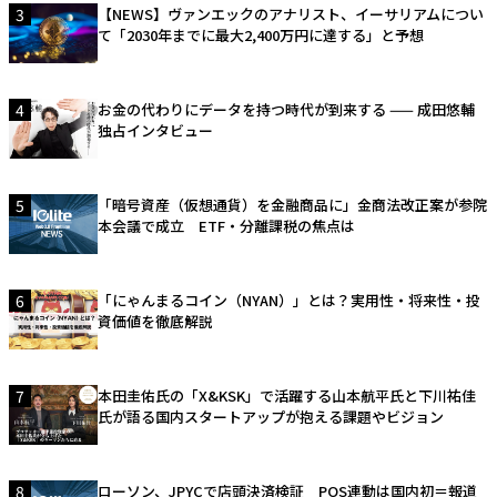
3
【NEWS】ヴァンエックのアナリスト、イーサリアムについ
て「2030年までに最大2,400万円に達する」と予想
4
お金の代わりにデータを持つ時代が到来する —— 成田悠輔
独占インタビュー
5
「暗号資産（仮想通貨）を金融商品に」金商法改正案が参院
本会議で成立 ETF・分離課税の焦点は
6
「にゃんまるコイン（NYAN）」とは？実用性・将来性・投
資価値を徹底解説
7
本田圭佑氏の「X&KSK」で活躍する山本航平氏と下川祐佳
氏が語る国内スタートアップが抱える課題やビジョン
8
ローソン、JPYCで店頭決済検証 POS連動は国内初＝報道