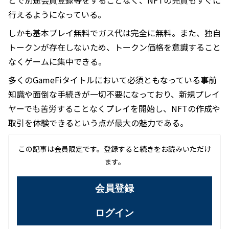
目次
注目を集める『資産性ミリオンアーサー』
資産性ミリオンアーサー
Game The Walking Dead: Emp
SHRAPNEL
エルゴズム
BIG TIME
注目を集める『資産性ミリオンアーサー』
国内では『資産性ミリオンアーサー』が多くのBCG（ブロ
ックチェーンゲーム）プレイヤーから注目を集め高い評価
を得ている。
同作はLINEプラットフォーム上で展開されているブラウ
ザゲーム及びデジタルシール収集ゲーム。注目すべきポイ
ントは、なんといっても簡単にアクセス可能ですぐにプレ
イできるという点。LINEプラットフォームと連携するこ
とで別途会員登録等をすることなく、NFTの売買もすぐに