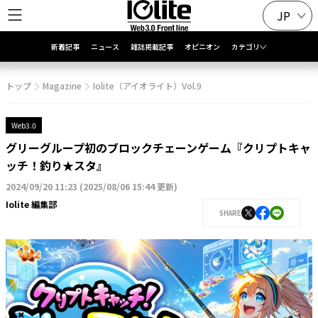
JP
新着記事
ニュース
雑誌掲載記事
オピニオン
カテゴリ
トップ
Magazine
Iolite（アイオライト）Vol.9
Web3.0
グリーグループ初のブロックチェーンゲーム『クリプトキャ
ッチ！釣り★スタ』
2024/09/20 11:23
(
2025/08/06 15:44 更新
)
Iolite 編集部
SHARE