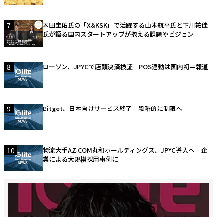
7
本田圭佑氏の「X&KSK」で活躍する山本航平氏と下川祐佳
氏が語る国内スタートアップが抱える課題やビジョン
8
ローソン、JPYCで店頭決済検証 POS連動は国内初＝報道
9
Bitget、日本向けサービス終了 段階的に制限へ
10
物流大手AZ-COM丸和ホールディングス、JPYC導入へ 企
業による大規模採用事例に