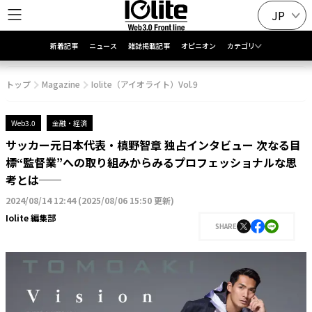
JP
新着記事
ニュース
雑誌掲載記事
オピニオン
カテゴリ
トップ
Magazine
Iolite（アイオライト）Vol.9
Web3.0
金融・経済
サッカー元日本代表・槙野智章 独占インタビュー 次なる目
標“監督業”への取り組みからみるプロフェッショナルな思
考とは──
2024/08/14 12:44
(
2025/08/06 15:50 更新
)
Iolite 編集部
SHARE