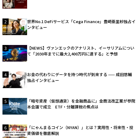
2
世界No.1 DeFiサービス「Cega Finance」豊崎亜里紗独占イ
ンタビュー
3
【NEWS】ヴァンエックのアナリスト、イーサリアムについ
て「2030年までに最大2,400万円に達する」と予想
4
お金の代わりにデータを持つ時代が到来する —— 成田悠輔
独占インタビュー
5
「暗号資産（仮想通貨）を金融商品に」金商法改正案が参院
本会議で成立 ETF・分離課税の焦点は
6
「にゃんまるコイン（NYAN）」とは？実用性・将来性・投
資価値を徹底解説