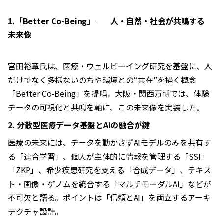
1.「Better Co-Being」──人・自然・社会が共鳴する
未来像
宮田裕章氏は、医療・ウェルビーイング研究を基盤に、人
だけでなく多様ないのちや環境との“共在”を描く概念
「Better Co-Being」を提唱。大阪・関西万博では、体験
データの可視化と共鳴を軸に、この未来像を実装した。
2. 分散型医療データ基盤とAIの融合が鍵
医療の未来には、データを動かさずAIモデルのみを共有す
る「連合学習」、個人が主体的に情報を管理する「SSI」
「ZKP」、希少疾患研究を支える「合成データ」、テキス
ト・画像・ゲノムを統合する「マルチモーダルAI」などが
不可欠と語る。ポイントは「信頼とAI」を両立するアーキ
テクチャ設計。