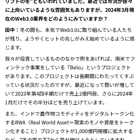
リプトの冬”ともいわれていました。最近では市況が徐々
に上向いているような雰囲気もありますが、2024年3月現
在のWeb3.0業界をどのようにみていますか？
田中：
冬の間も、本気でWeb3.0に取り組んでいる人たち
が残り、ようやくヒットの兆しがみえ始めているように感
じます。
我々が投資しているもののなかで例をあげれば、南米でフ
ィンテック事業をしている『Belo』というプロジェクト
があります。このプロジェクトは長期間にわたってくすぶ
っている状況だったのですが、最近になって勢いが増して
いて2023年第4四半期だけで売上2億円弱、さらに2024年
1月だけでその半分ほどを売り上げています。
また、インドで農作物コモディティをデジタルトークン化
するRWA（Real World Asset＝現実のモノや資産をトーク
ン化すること）プロジェクトが1,000億円規模に拡大する
など、”冬の雪の下”から芽が伸びようとしていますね。