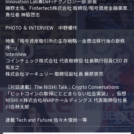
Innovation Lab兼DeFiテクノロジー部 部長

磯野太佑、Fintertech株式会社 取締役/暗号資産金融事業
責任者 神脇啓志

PHOTO ＆ INTERVIEW　中野優作

特集「暗号資産取引所の生存戦略─金商法移行後の新秩
序─」

Interview

コインチェック株式会社 代表取締役 社長執行役員CEO 井
坂友之

株式会社マーキュリー 取締役副社長 藤原崇亮

［対談連載］The NISHI Talk：Crypto Conversations 
「ビットコインの取得にとどまらない社会実装」 、仮想
NISHI×株式会社ANAPホールディングス 代表取締役社長 
川合林太郎

連載 Tech and Future 佐々木俊尚…等