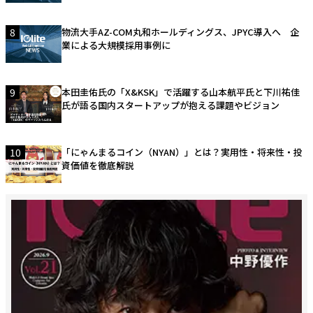
8
物流大手AZ-COM丸和ホールディングス、JPYC導入へ 企
業による大規模採用事例に
9
本田圭佑氏の「X&KSK」で活躍する山本航平氏と下川祐佳
氏が語る国内スタートアップが抱える課題やビジョン
10
「にゃんまるコイン（NYAN）」とは？実用性・将来性・投
資価値を徹底解説