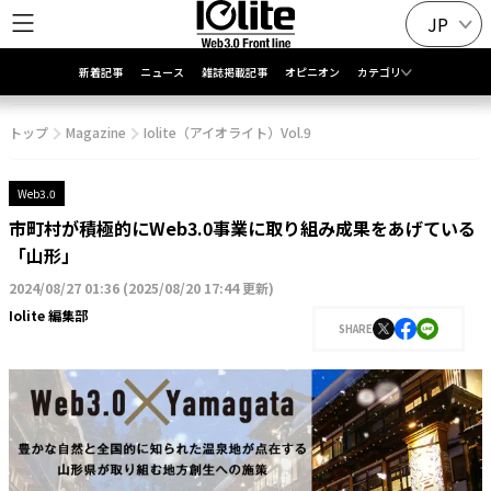
JP
新着記事
ニュース
雑誌掲載記事
オピニオン
カテゴリ
トップ
Magazine
Iolite（アイオライト）Vol.9
Web3.0
市町村が積極的にWeb3.0事業に取り組み成果をあげている
「山形」
2024/08/27 01:36
(
2025/08/20 17:44 更新
)
Iolite 編集部
SHARE