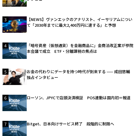
3
【NEWS】ヴァンエックのアナリスト、イーサリアムについ
て「2030年までに最大2,400万円に達する」と予想
4
「暗号資産（仮想通貨）を金融商品に」金商法改正案が参院
本会議で成立 ETF・分離課税の焦点は
5
お金の代わりにデータを持つ時代が到来する —— 成田悠輔
独占インタビュー
6
ローソン、JPYCで店頭決済検証 POS連動は国内初＝報道
7
Bitget、日本向けサービス終了 段階的に制限へ