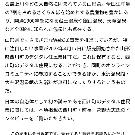
る最上川などの大自然に囲まれている山形県。全国生産量
の7割を占めるさくらんぼを始めとする農産物も豊かにあ
り、開湯1900年超になる蔵王温泉や銀山温泉、天童温泉
など全国的に知られた温泉地も点在する。
山形県でもさまざまなWeb3.0事業を推進しているが、特
に注目したい事業が2023年4月17日に販売開始された山形
県西川町のデジタル住民票NFTだ。これは保有すると、西
川町のデジタル住民になることができ、同町のオンライン
コミュニティに参加することができるほか、水沢温泉館・
大井沢温泉館の入浴料が無料になったりするというもの
だ。
日本の自治体として初の試みである西川町のデジタル住民
票に関しては、本項掲載の西川町・町長・菅野大志氏のイ
ンタビューをご覧いただきたい。
この記事は会員限定です。登録すると続きをお読みいただけ