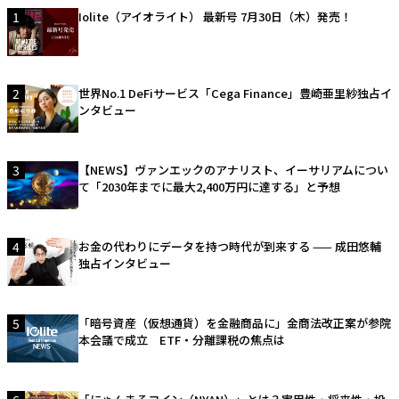
1
Iolite（アイオライト） 最新号 7月30日（木）発売！
2
世界No.1 DeFiサービス「Cega Finance」豊崎亜里紗独占イ
ンタビュー
3
【NEWS】ヴァンエックのアナリスト、イーサリアムについ
て「2030年までに最大2,400万円に達する」と予想
4
お金の代わりにデータを持つ時代が到来する —— 成田悠輔
独占インタビュー
5
「暗号資産（仮想通貨）を金融商品に」金商法改正案が参院
本会議で成立 ETF・分離課税の焦点は