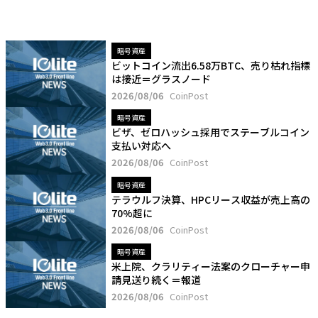
暗号資産
ビットコイン流出6.58万BTC、売り枯れ指標
は接近＝グラスノード
2026/08/06
CoinPost
暗号資産
ビザ、ゼロハッシュ採用でステーブルコイン
支払い対応へ
2026/08/06
CoinPost
暗号資産
テラウルフ決算、HPCリース収益が売上高の
70%超に
2026/08/06
CoinPost
暗号資産
米上院、クラリティー法案のクローチャー申
請見送り続く＝報道
2026/08/06
CoinPost