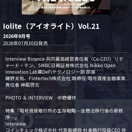
Iolite（アイオライト）Vol.21
2026年9月号
2026年07月30日発売
Interview Binance 共同最高経営責任者（Co-CEO）リチ
ャード・テン、SMBC日興証券株式会社 Nikko Open 
Innovation Lab兼DeFiテクノロジー部 部長

磯野太佑、Fintertech株式会社 取締役/暗号資産金融事業
責任者 神脇啓志

PHOTO ＆ INTERVIEW　中野優作

特集「暗号資産取引所の生存戦略─金商法移行後の新秩
序─」

Interview

コインチェック株式会社 代表取締役 社長執行役員CEO 井