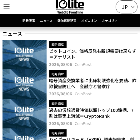
JP
新着記事
ニュース
雑誌掲載記事
オピニオン
カテゴリ
ニュース
暗号資産
ビットコイン、価格反発も新規需要は戻らず
＝アナリスト
2026/08/06
CoinPost
暗号資産
暗号資産交換業者に出庫制限強化を要請、詐
欺被害防止へ 金融庁と警察庁
2026/08/06
CoinPost
暗号資産
過去の仮想通貨時価総額トップ100銘柄、7
割は事実上消滅＝CryptoRank
2026/08/06
CoinPost
暗号資産
ハイパーリキッド（HYPE）調査報告書、前