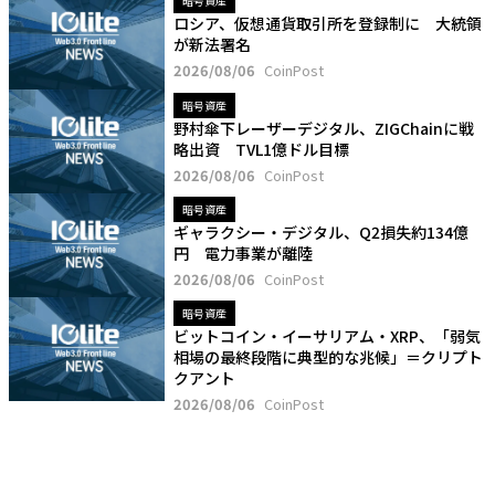
暗号資産
ロシア、仮想通貨取引所を登録制に 大統領
が新法署名
2026/08/06
CoinPost
暗号資産
野村傘下レーザーデジタル、ZIGChainに戦
略出資 TVL1億ドル目標
2026/08/06
CoinPost
暗号資産
ギャラクシー・デジタル、Q2損失約134億
円 電力事業が離陸
2026/08/06
CoinPost
暗号資産
ビットコイン・イーサリアム・XRP、「弱気
相場の最終段階に典型的な兆候」＝クリプト
クアント
2026/08/06
CoinPost