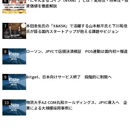
6
「にゃんまるコイン（NYAN）」とは？実用性・将来性・投
資価値を徹底解説
7
本田圭佑氏の「X&KSK」で活躍する山本航平氏と下川祐佳
氏が語る国内スタートアップが抱える課題やビジョン
8
ローソン、JPYCで店頭決済検証 POS連動は国内初＝報道
9
Bitget、日本向けサービス終了 段階的に制限へ
10
物流大手AZ-COM丸和ホールディングス、JPYC導入へ 企
業による大規模採用事例に