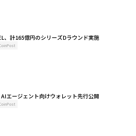
OTEL、計165億円のシリーズDラウンド実施
CoinPost
、AIエージェント向けウォレット先行公開
CoinPost