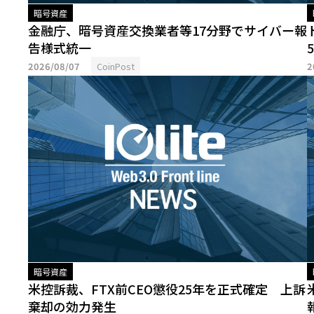
暗号資産
金融庁、暗号資産交換業者等17分野でサイバー報
告様式統一
2026/08/07
CoinPost
2
暗号資産
米控訴裁、FTX前CEO懲役25年を正式確定 上訴
棄却の効力発生