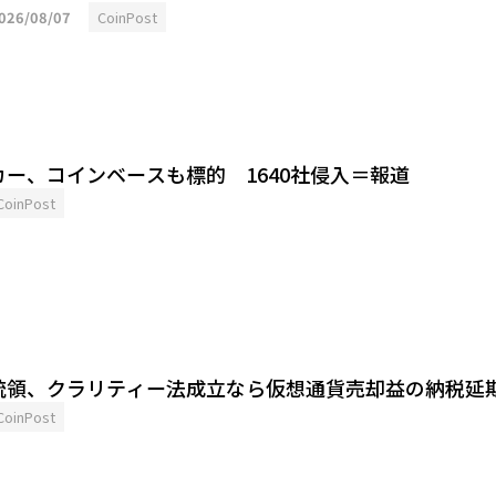
026/08/07
CoinPost
ー、コインベースも標的 1640社侵入＝報道
CoinPost
統領、クラリティー法成立なら仮想通貨売却益の納税延
CoinPost