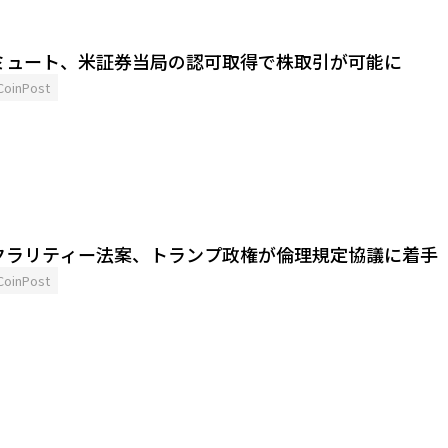
ミュート、米証券当局の認可取得で株取引が可能に
CoinPost
クラリティー法案、トランプ政権が倫理規定協議に着手
CoinPost