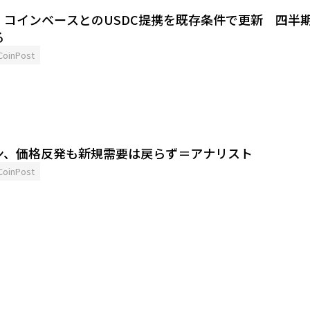
、コインベースとのUSDC提携を既存条件で更新 四半
る
CoinPost
ン、価格反発も新規需要は戻らず＝アナリスト
CoinPost