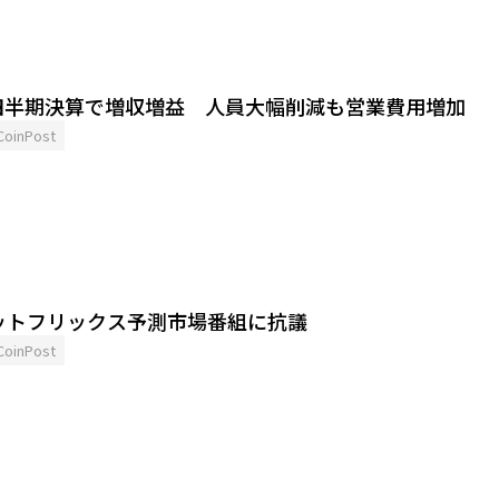
四半期決算で増収増益 人員大幅削減も営業費用増加
CoinPost
ットフリックス予測市場番組に抗議
CoinPost