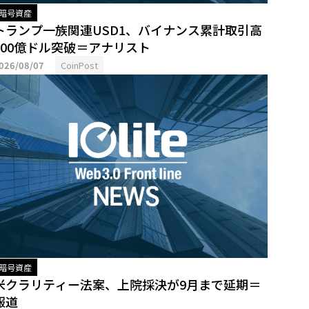
暗号資産
トランプ一族関連USD1、バイナンス累計取引高
500億ドル突破＝アナリスト
026/08/07
CoinPost
暗号資産
米クラリティー法案、上院採決が9月まで延期＝
報道