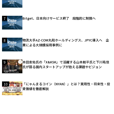
7
Bitget、日本向けサービス終了 段階的に制限へ
8
物流大手AZ-COM丸和ホールディングス、JPYC導入へ 企
業による大規模採用事例に
9
本田圭佑氏の「X&KSK」で活躍する山本航平氏と下川祐佳
氏が語る国内スタートアップが抱える課題やビジョン
10
「にゃんまるコイン（NYAN）」とは？実用性・将来性・投
資価値を徹底解説