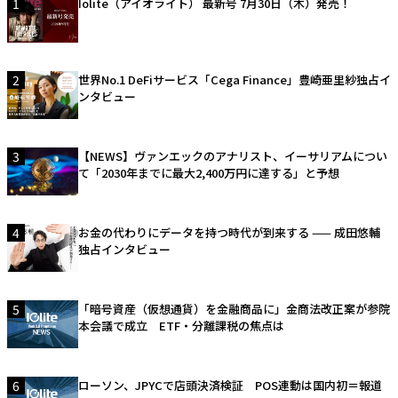
1
Iolite（アイオライト） 最新号 7月30日（木）発売！
2
世界No.1 DeFiサービス「Cega Finance」豊崎亜里紗独占イ
ンタビュー
3
【NEWS】ヴァンエックのアナリスト、イーサリアムについ
て「2030年までに最大2,400万円に達する」と予想
4
お金の代わりにデータを持つ時代が到来する —— 成田悠輔
独占インタビュー
5
「暗号資産（仮想通貨）を金融商品に」金商法改正案が参院
本会議で成立 ETF・分離課税の焦点は
6
ローソン、JPYCで店頭決済検証 POS連動は国内初＝報道