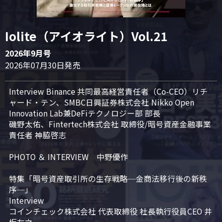
Iolite（アイオライト）Vol.21
2026年9月号
2026年07月30日発売
Interview Binance 共同最高経営責任者（Co-CEO）リチ
ャード・テン、SMBC日興証券株式会社 Nikko Open 
Innovation Lab兼DeFiテクノロジー部 部長

磯野太佑、Fintertech株式会社 取締役/暗号資産金融事業
責任者 神脇啓志

PHOTO ＆ INTERVIEW　中野優作

特集「暗号資産取引所の生存戦略─金商法移行後の新秩
序─」

Interview

コインチェック株式会社 代表取締役 社長執行役員CEO 井