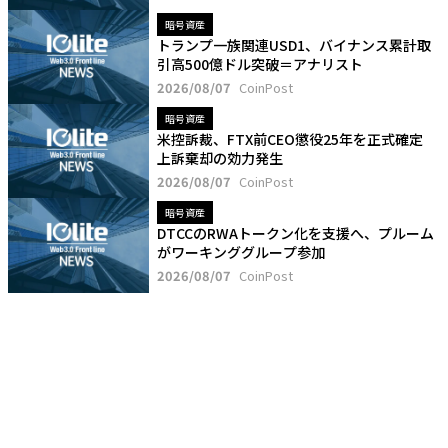
暗号資産
トランプ一族関連USD1、バイナンス累計取
引高500億ドル突破＝アナリスト
2026/08/07
CoinPost
暗号資産
米控訴裁、FTX前CEO懲役25年を正式確定
上訴棄却の効力発生
2026/08/07
CoinPost
暗号資産
DTCCのRWAトークン化を支援へ、プルーム
がワーキンググループ参加
2026/08/07
CoinPost