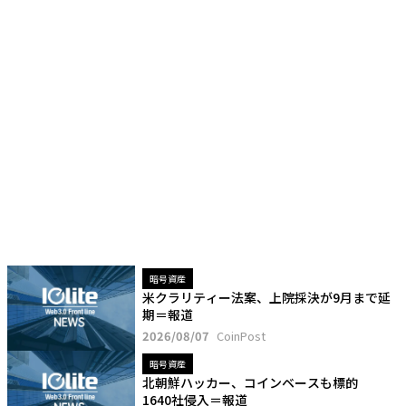
暗号資産
米クラリティー法案、上院採決が9月まで延
期＝報道
2026/08/07
CoinPost
暗号資産
北朝鮮ハッカー、コインベースも標的
1640社侵入＝報道