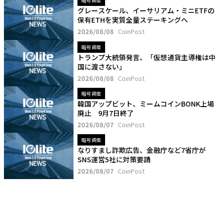
暗号資産
グレースケール、イーサリアム・ミニETFの
保有ETHを実質全量ステーキングへ
2026/08/08
CoinPost
暗号資産
トランプ大統領発言、「仮想通貨主導権は中
国に渡さない」
2026/08/08
CoinPost
暗号資産
韓国アップビット、ミームコインBONK上場
廃止 9月7日終了
2026/08/07
CoinPost
暗号資産
なりすまし詐欺広告、金融庁など7省庁が
SNS運営5社に対策要請
2026/08/07
CoinPost