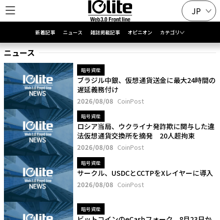
JP
新着記事
ニュース
雑誌掲載記事
オピニオン
カテゴリ
ニュース
暗号資産
ブラジル中銀、仮想通貨送金に最大24時間の
遅延義務付け
2026/08/08
CoinPost
暗号資産
ロシア当局、ウクライナ発詐欺に関与した違
法仮想通貨交換所を摘発 20人超拘束
2026/08/08
CoinPost
暗号資産
サークル、USDCとCCTPをXレイヤーに導入
2026/08/08
CoinPost
暗号資産
ビットコインのeCashフォーク、8月23日か