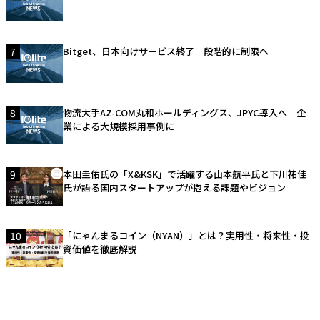
7
Bitget、日本向けサービス終了 段階的に制限へ
8
物流大手AZ-COM丸和ホールディングス、JPYC導入へ 企
業による大規模採用事例に
9
本田圭佑氏の「X&KSK」で活躍する山本航平氏と下川祐佳
氏が語る国内スタートアップが抱える課題やビジョン
10
「にゃんまるコイン（NYAN）」とは？実用性・将来性・投
資価値を徹底解説