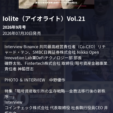
Iolite（アイオライト）Vol.21
2026年9月号
2026年07月30日発売
Interview Binance 共同最高経営責任者（Co-CEO）リチ
ャード・テン、SMBC日興証券株式会社 Nikko Open 
Innovation Lab兼DeFiテクノロジー部 部長

磯野太佑、Fintertech株式会社 取締役/暗号資産金融事業
責任者 神脇啓志

PHOTO ＆ INTERVIEW　中野優作

特集「暗号資産取引所の生存戦略─金商法移行後の新秩
序─」

Interview

コインチェック株式会社 代表取締役 社長執行役員CEO 井