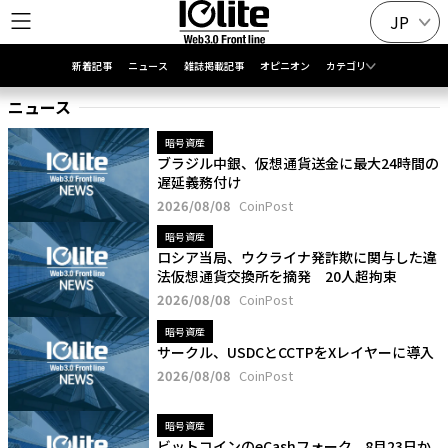
JP
新着記事
ニュース
雑誌掲載記事
オピニオン
カテゴリ
ニュース
暗号資産
ブラジル中銀、仮想通貨送金に最大24時間の
遅延義務付け
2026/08/08
CoinPost
暗号資産
ロシア当局、ウクライナ発詐欺に関与した違
法仮想通貨交換所を摘発 20人超拘束
2026/08/08
CoinPost
暗号資産
サークル、USDCとCCTPをXレイヤーに導入
2026/08/08
CoinPost
暗号資産
ビットコインのeCashフォーク、8月23日か