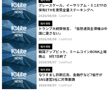
暗号資産
グレースケール、イーサリアム・ミニETFの
保有ETHを実質全量ステーキングへ
2026/08/08
CoinPost
暗号資産
トランプ大統領発言、「仮想通貨主導権は中
国に渡さない」
2026/08/08
CoinPost
暗号資産
韓国アップビット、ミームコインBONK上場
廃止 9月7日終了
2026/08/07
CoinPost
暗号資産
なりすまし詐欺広告、金融庁など7省庁が
SNS運営5社に対策要請
2026/08/07
CoinPost