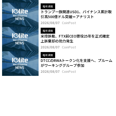
暗号資産
トランプ一族関連USD1、バイナンス累計取
引高500億ドル突破＝アナリスト
2026/08/07
CoinPost
暗号資産
米控訴裁、FTX前CEO懲役25年を正式確定
上訴棄却の効力発生
2026/08/07
CoinPost
暗号資産
DTCCのRWAトークン化を支援へ、プルーム
がワーキンググループ参加
2026/08/07
CoinPost