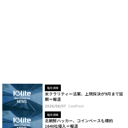
暗号資産
米クラリティー法案、上院採決が9月まで延
期＝報道
2026/08/07
CoinPost
暗号資産
北朝鮮ハッカー、コインベースも標的
1640社侵入＝報道