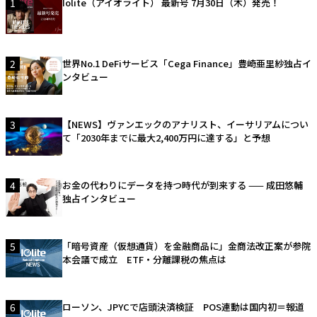
1
Iolite（アイオライト） 最新号 7月30日（木）発売！
2
世界No.1 DeFiサービス「Cega Finance」豊崎亜里紗独占イ
ンタビュー
3
【NEWS】ヴァンエックのアナリスト、イーサリアムについ
て「2030年までに最大2,400万円に達する」と予想
4
お金の代わりにデータを持つ時代が到来する —— 成田悠輔
独占インタビュー
5
「暗号資産（仮想通貨）を金融商品に」金商法改正案が参院
本会議で成立 ETF・分離課税の焦点は
6
ローソン、JPYCで店頭決済検証 POS連動は国内初＝報道