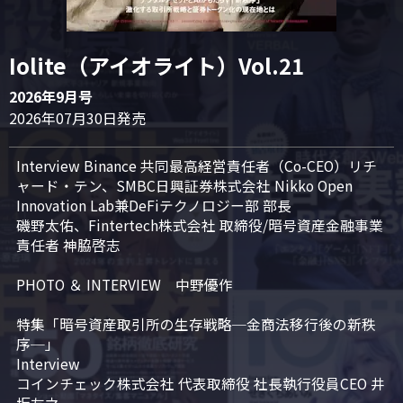
Iolite（アイオライト）Vol.21
2026年9月号
2026年07月30日発売
Interview Binance 共同最高経営責任者（Co-CEO）リチ
ャード・テン、SMBC日興証券株式会社 Nikko Open 
Innovation Lab兼DeFiテクノロジー部 部長

磯野太佑、Fintertech株式会社 取締役/暗号資産金融事業
責任者 神脇啓志

PHOTO ＆ INTERVIEW　中野優作

特集「暗号資産取引所の生存戦略─金商法移行後の新秩
序─」

Interview

コインチェック株式会社 代表取締役 社長執行役員CEO 井