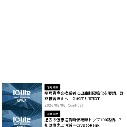
暗号資産
暗号資産交換業者に出庫制限強化を要請、詐
欺被害防止へ 金融庁と警察庁
2026/08/06
CoinPost
暗号資産
過去の仮想通貨時価総額トップ100銘柄、7
割は事実上消滅＝CryptoRank