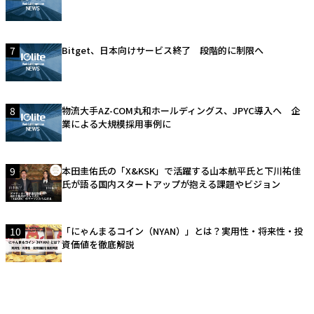
7
Bitget、日本向けサービス終了 段階的に制限へ
8
物流大手AZ-COM丸和ホールディングス、JPYC導入へ 企
業による大規模採用事例に
9
本田圭佑氏の「X&KSK」で活躍する山本航平氏と下川祐佳
氏が語る国内スタートアップが抱える課題やビジョン
10
「にゃんまるコイン（NYAN）」とは？実用性・将来性・投
資価値を徹底解説