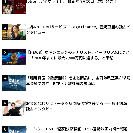
1
Iolite（アイオライト） 最新号 7月30日（木）発売！
2
世界No.1 DeFiサービス「Cega Finance」豊崎亜里紗独占イ
ンタビュー
3
【NEWS】ヴァンエックのアナリスト、イーサリアムについ
て「2030年までに最大2,400万円に達する」と予想
4
「暗号資産（仮想通貨）を金融商品に」金商法改正案が参院
本会議で成立 ETF・分離課税の焦点は
5
お金の代わりにデータを持つ時代が到来する —— 成田悠輔
独占インタビュー
6
ローソン、JPYCで店頭決済検証 POS連動は国内初＝報道