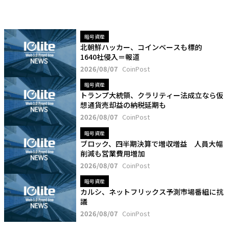
暗号資産
北朝鮮ハッカー、コインベースも標的
1640社侵入＝報道
2026/08/07
CoinPost
暗号資産
トランプ大統領、クラリティー法成立なら仮
想通貨売却益の納税延期も
2026/08/07
CoinPost
暗号資産
ブロック、四半期決算で増収増益 人員大幅
削減も営業費用増加
2026/08/07
CoinPost
暗号資産
カルシ、ネットフリックス予測市場番組に抗
議
2026/08/07
CoinPost