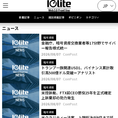
JP
新着記事
ニュース
雑誌掲載記事
オピニオン
カテゴリ
ニュース
暗号資産
金融庁、暗号資産交換業者等17分野でサイバ
ー報告様式統一
2026/08/07
CoinPost
暗号資産
トランプ一族関連USD1、バイナンス累計取
引高500億ドル突破＝アナリスト
2026/08/07
CoinPost
暗号資産
米控訴裁、FTX前CEO懲役25年を正式確定
上訴棄却の効力発生
2026/08/07
CoinPost
暗号資産
米クラリティー法案、上院採決が9月まで延