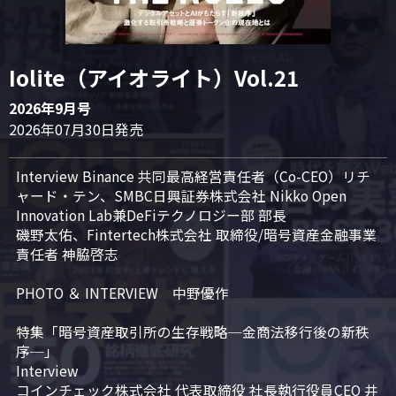
Iolite（アイオライト）Vol.21
2026年9月号
2026年07月30日発売
Interview Binance 共同最高経営責任者（Co-CEO）リチ
ャード・テン、SMBC日興証券株式会社 Nikko Open 
Innovation Lab兼DeFiテクノロジー部 部長

磯野太佑、Fintertech株式会社 取締役/暗号資産金融事業
責任者 神脇啓志

PHOTO ＆ INTERVIEW　中野優作

特集「暗号資産取引所の生存戦略─金商法移行後の新秩
序─」

Interview

コインチェック株式会社 代表取締役 社長執行役員CEO 井