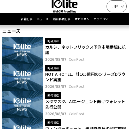
JP
新着記事
ニュース
雑誌掲載記事
オピニオン
カテゴリ
ニュース
暗号資産
カルシ、ネットフリックス予測市場番組に抗
議
2026/08/07
CoinPost
暗号資産
NOT A HOTEL、計165億円のシリーズDラウ
ンド実施
2026/08/07
CoinPost
暗号資産
メタマスク、AIエージェント向けウォレット
先行公開
2026/08/07
CoinPost
暗号資産
ウィンターミュート、米証券当局の認可取得