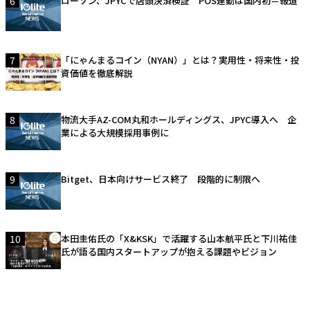
6
ローソン、JPYCで店頭決済検証 POS連動は国内初＝報道
7
「にゃんまるコイン（NYAN）」とは？実用性・将来性・投
資価値を徹底解説
8
物流大手AZ-COM丸和ホールディングス、JPYC導入へ 企
業による大規模採用事例に
9
Bitget、日本向けサービス終了 段階的に制限へ
10
本田圭佑氏の「X&KSK」で活躍する山本航平氏と下川祐佳
氏が語る国内スタートアップが抱える課題やビジョン