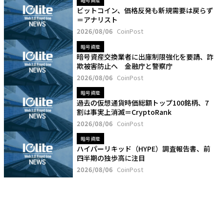
暗号資産
ビットコイン、価格反発も新規需要は戻らず
＝アナリスト
2026/08/06
CoinPost
暗号資産
暗号資産交換業者に出庫制限強化を要請、詐
欺被害防止へ 金融庁と警察庁
2026/08/06
CoinPost
暗号資産
過去の仮想通貨時価総額トップ100銘柄、7
割は事実上消滅＝CryptoRank
2026/08/06
CoinPost
暗号資産
ハイパーリキッド（HYPE）調査報告書、前
四半期の独歩高に注目
2026/08/06
CoinPost