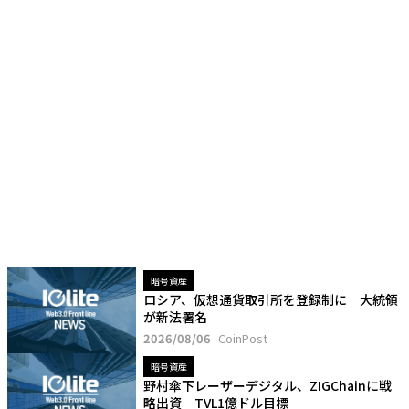
暗号資産
ロシア、仮想通貨取引所を登録制に 大統領
が新法署名
2026/08/06
CoinPost
暗号資産
野村傘下レーザーデジタル、ZIGChainに戦
略出資 TVL1億ドル目標