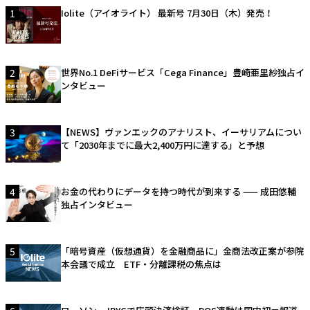
1
Iolite（アイオライト） 最新号 7月30日（木）発売！
2
世界No.1 DeFiサービス「Cega Finance」豊崎亜里紗独占イ
ンタビュー
3
【NEWS】ヴァンエックのアナリスト、イーサリアムについ
て「2030年までに最大2,400万円に達する」と予想
4
お金の代わりにデータを持つ時代が到来する —— 成田悠輔
独占インタビュー
5
「暗号資産（仮想通貨）を金融商品に」金商法改正案が参院
本会議で成立 ETF・分離課税の焦点は