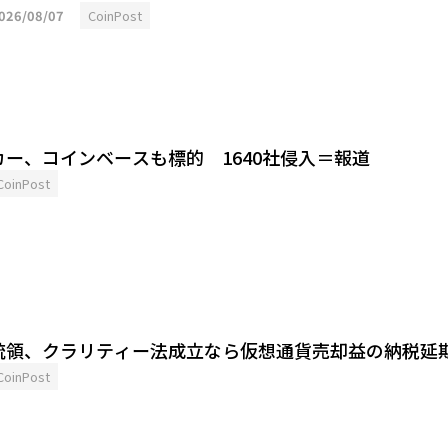
026/08/07
CoinPost
ー、コインベースも標的 1640社侵入＝報道
CoinPost
統領、クラリティー法成立なら仮想通貨売却益の納税延
CoinPost