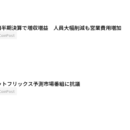
四半期決算で増収増益 人員大幅削減も営業費用増加
CoinPost
ットフリックス予測市場番組に抗議
CoinPost