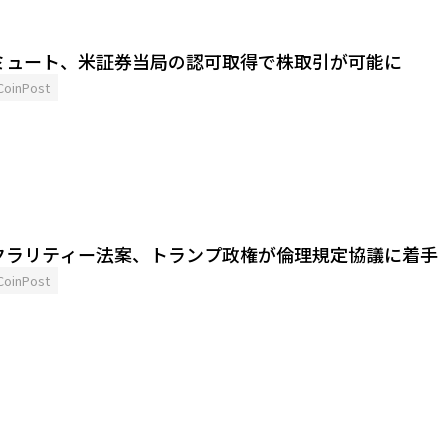
ミュート、米証券当局の認可取得で株取引が可能に
CoinPost
クラリティー法案、トランプ政権が倫理規定協議に着手
CoinPost