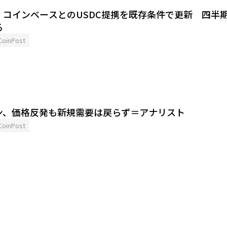
、コインベースとのUSDC提携を既存条件で更新 四半
る
CoinPost
ン、価格反発も新規需要は戻らず＝アナリスト
CoinPost