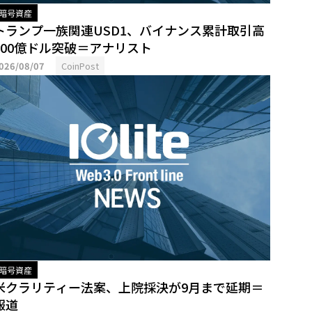
暗号資産
トランプ一族関連USD1、バイナンス累計取引高
500億ドル突破＝アナリスト
026/08/07
CoinPost
暗号資産
米クラリティー法案、上院採決が9月まで延期＝
報道