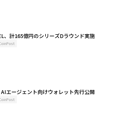
OTEL、計165億円のシリーズDラウンド実施
CoinPost
、AIエージェント向けウォレット先行公開
CoinPost