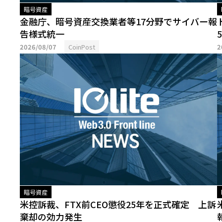
暗号資産
金融庁、暗号資産交換業者等17分野でサイバー報
告様式統一
2026/08/07
CoinPost
2
暗号資産
米控訴裁、FTX前CEO懲役25年を正式確定 上訴
棄却の効力発生