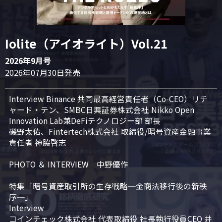
Iolite（アイオライト）Vol.21
2026年9月号
2026年07月30日発売
Interview Binance 共同最高経営責任者（Co-CEO）リチ
ャード・テン、SMBC日興証券株式会社 Nikko Open 
Innovation Lab兼DeFiテクノロジー部 部長

磯野太佑、Fintertech株式会社 取締役/暗号資産金融事業
責任者 神脇啓志

PHOTO ＆ INTERVIEW　中野優作

特集「暗号資産取引所の生存戦略─金商法移行後の新秩
序─」

Interview

コインチェック株式会社 代表取締役 社長執行役員CEO 井