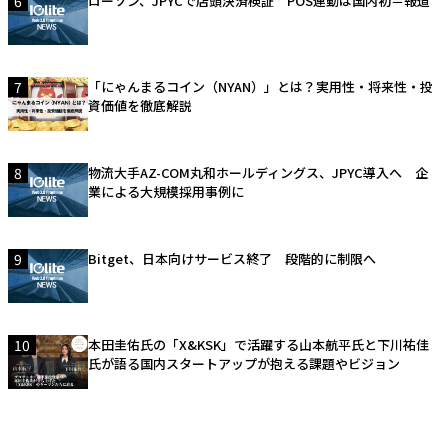
6
ローソン、JPYCで店頭決済検証 POS連動は国内初＝報道
7
「にゃんまるコイン（NYAN）」とは？実用性・将来性・投
資価値を徹底解説
8
物流大手AZ-COM丸和ホールディングス、JPYC導入へ 企
業による大規模採用事例に
9
Bitget、日本向けサービス終了 段階的に制限へ
10
本田圭佑氏の「X&KSK」で活躍する山本航平氏と下川祐佳
氏が語る国内スタートアップが抱える課題やビジョン