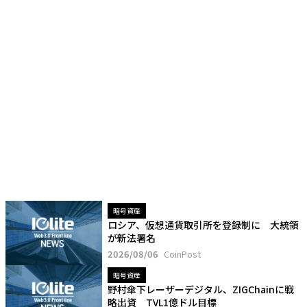
暗号資産
ロシア、仮想通貨取引所を登録制に 大統領
が新法署名
2026/08/06
CoinPost
暗号資産
野村傘下レーザーデジタル、ZIGChainに戦
略出資 TVL1億ドル目標