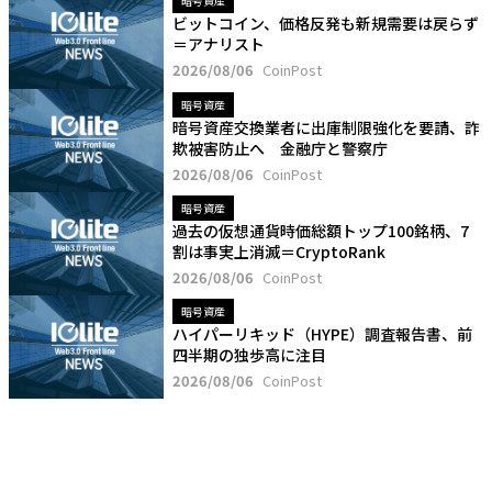
暗号資産
ビットコイン、価格反発も新規需要は戻らず
＝アナリスト
2026/08/06
CoinPost
暗号資産
暗号資産交換業者に出庫制限強化を要請、詐
欺被害防止へ 金融庁と警察庁
2026/08/06
CoinPost
暗号資産
過去の仮想通貨時価総額トップ100銘柄、7
割は事実上消滅＝CryptoRank
2026/08/06
CoinPost
暗号資産
ハイパーリキッド（HYPE）調査報告書、前
四半期の独歩高に注目
2026/08/06
CoinPost