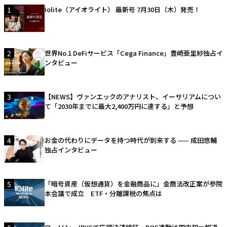
1
Iolite（アイオライト） 最新号 7月30日（木）発売！
2
世界No.1 DeFiサービス「Cega Finance」豊崎亜里紗独占イ
ンタビュー
3
【NEWS】ヴァンエックのアナリスト、イーサリアムについ
て「2030年までに最大2,400万円に達する」と予想
4
お金の代わりにデータを持つ時代が到来する —— 成田悠輔
独占インタビュー
5
「暗号資産（仮想通貨）を金融商品に」金商法改正案が参院
本会議で成立 ETF・分離課税の焦点は