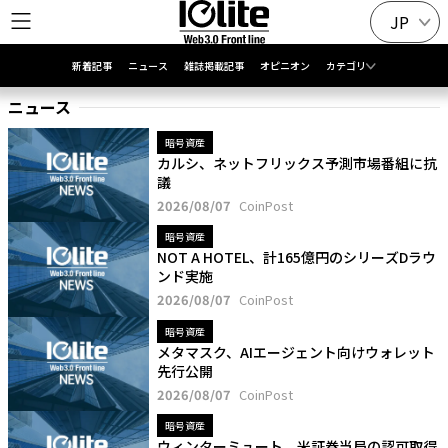
JP
新着記事
ニュース
雑誌掲載記事
オピニオン
カテゴリ
ニュース
暗号資産
カルシ、ネットフリックス予測市場番組に抗
議
2026/08/07
CoinPost
暗号資産
NOT A HOTEL、計165億円のシリーズDラウ
ンド実施
2026/08/07
CoinPost
暗号資産
メタマスク、AIエージェント向けウォレット
先行公開
2026/08/07
CoinPost
暗号資産
ウィンターミュート、米証券当局の認可取得