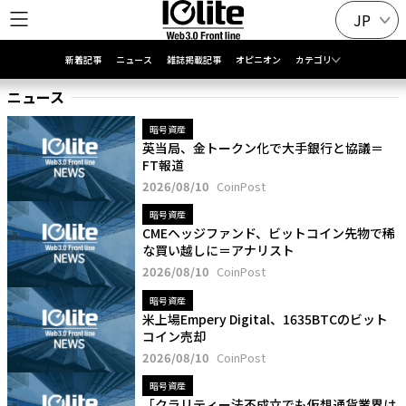
JP
新着記事
ニュース
雑誌掲載記事
オピニオン
カテゴリ
ニュース
暗号資産
英当局、金トークン化で大手銀行と協議＝
FT報道
2026/08/10
CoinPost
暗号資産
CMEヘッジファンド、ビットコイン先物で稀
な買い越しに＝アナリスト
2026/08/10
CoinPost
暗号資産
米上場Empery Digital、1635BTCのビット
コイン売却
2026/08/10
CoinPost
暗号資産
「クラリティー法不成立でも仮想通貨業界は