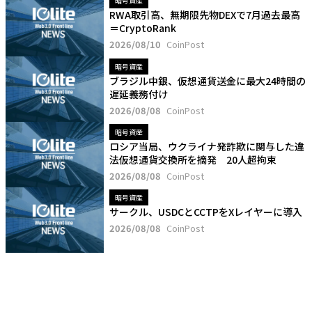
暗号資産
RWA取引高、無期限先物DEXで7月過去最高
＝CryptoRank
2026/08/10
CoinPost
暗号資産
ブラジル中銀、仮想通貨送金に最大24時間の
遅延義務付け
2026/08/08
CoinPost
暗号資産
ロシア当局、ウクライナ発詐欺に関与した違
法仮想通貨交換所を摘発 20人超拘束
2026/08/08
CoinPost
暗号資産
サークル、USDCとCCTPをXレイヤーに導入
2026/08/08
CoinPost