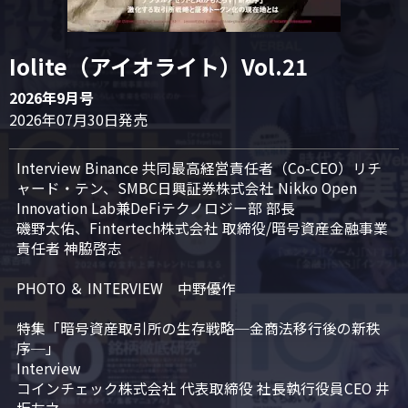
Iolite（アイオライト）Vol.21
2026年9月号
2026年07月30日発売
Interview Binance 共同最高経営責任者（Co-CEO）リチ
ャード・テン、SMBC日興証券株式会社 Nikko Open 
Innovation Lab兼DeFiテクノロジー部 部長

磯野太佑、Fintertech株式会社 取締役/暗号資産金融事業
責任者 神脇啓志

PHOTO ＆ INTERVIEW　中野優作

特集「暗号資産取引所の生存戦略─金商法移行後の新秩
序─」

Interview

コインチェック株式会社 代表取締役 社長執行役員CEO 井