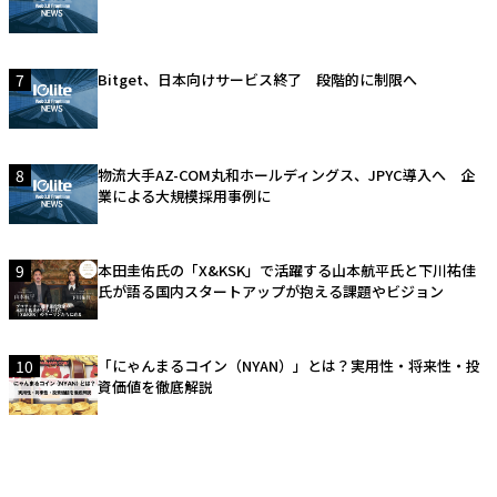
7
Bitget、日本向けサービス終了 段階的に制限へ
8
物流大手AZ-COM丸和ホールディングス、JPYC導入へ 企
業による大規模採用事例に
9
本田圭佑氏の「X&KSK」で活躍する山本航平氏と下川祐佳
氏が語る国内スタートアップが抱える課題やビジョン
10
「にゃんまるコイン（NYAN）」とは？実用性・将来性・投
資価値を徹底解説