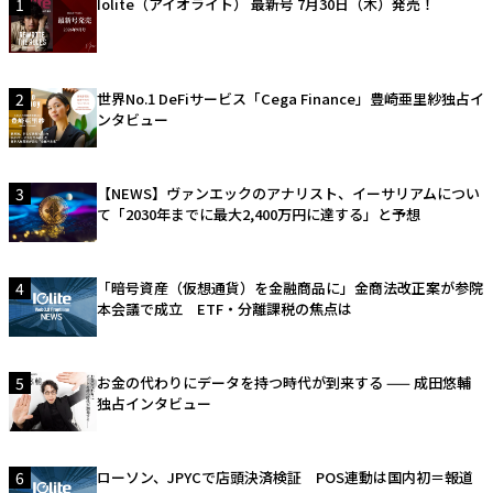
1
Iolite（アイオライト） 最新号 7月30日（木）発売！
2
世界No.1 DeFiサービス「Cega Finance」豊崎亜里紗独占イ
ンタビュー
3
【NEWS】ヴァンエックのアナリスト、イーサリアムについ
て「2030年までに最大2,400万円に達する」と予想
4
「暗号資産（仮想通貨）を金融商品に」金商法改正案が参院
本会議で成立 ETF・分離課税の焦点は
5
お金の代わりにデータを持つ時代が到来する —— 成田悠輔
独占インタビュー
6
ローソン、JPYCで店頭決済検証 POS連動は国内初＝報道