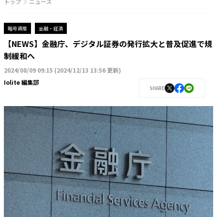
トップ
ニュース
暗号資産
金融・経済
【NEWS】金融庁、デジタル証券の発行拡大と普及促進で規
制緩和へ
2024/08/09 09:15
(
2024/12/13 13:56 更新
)
Iolite 編集部
SHARE