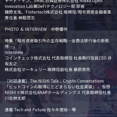
ャード・テン、SMBC日興証券株式会社 Nikko Open 
Innovation Lab兼DeFiテクノロジー部 部長

磯野太佑、Fintertech株式会社 取締役/暗号資産金融事業
責任者 神脇啓志

PHOTO ＆ INTERVIEW　中野優作

特集「暗号資産取引所の生存戦略─金商法移行後の新秩
序─」

Interview

コインチェック株式会社 代表取締役 社長執行役員CEO 井
坂友之

株式会社マーキュリー 取締役副社長 藤原崇亮

［対談連載］The NISHI Talk：Crypto Conversations 
「ビットコインの取得にとどまらない社会実装」 、仮想
NISHI×株式会社ANAPホールディングス 代表取締役社長 
川合林太郎

連載 Tech and Future 佐々木俊尚…等