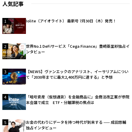
人気記事
1
Iolite（アイオライト） 最新号 7月30日（木）発売！
2
世界No.1 DeFiサービス「Cega Finance」豊崎亜里紗独占イ
ンタビュー
3
【NEWS】ヴァンエックのアナリスト、イーサリアムについ
て「2030年までに最大2,400万円に達する」と予想
4
「暗号資産（仮想通貨）を金融商品に」金商法改正案が参院
本会議で成立 ETF・分離課税の焦点は
5
お金の代わりにデータを持つ時代が到来する —— 成田悠輔
独占インタビュー