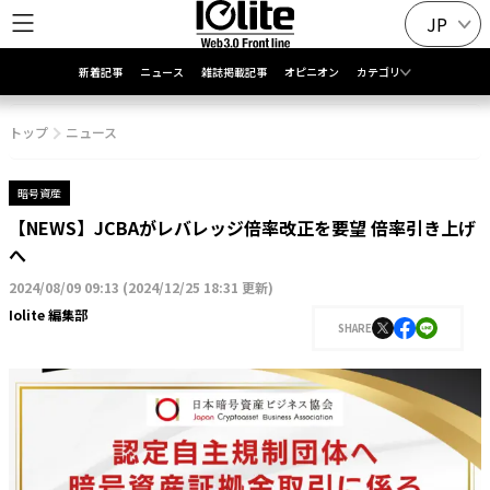
JP
新着記事
ニュース
雑誌掲載記事
オピニオン
カテゴリ
トップ
ニュース
暗号資産
【NEWS】JCBAがレバレッジ倍率改正を要望 倍率引き上げ
へ
2024/08/09 09:13
(
2024/12/25 18:31 更新
)
Iolite 編集部
SHARE