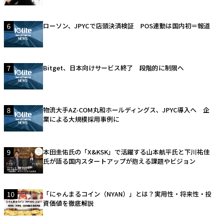
6
ローソン、JPYCで店頭決済検証 POS連動は国内初＝報道
7
Bitget、日本向けサービス終了 段階的に制限へ
8
物流大手AZ-COM丸和ホールディングス、JPYC導入へ 企
業による大規模採用事例に
9
本田圭佑氏の「X&KSK」で活躍する山本航平氏と下川祐佳
氏が語る国内スタートアップが抱える課題やビジョン
10
「にゃんまるコイン（NYAN）」とは？実用性・将来性・投
資価値を徹底解説