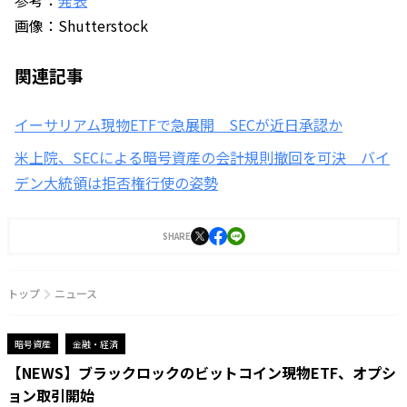
参考：
発表
画像：Shutterstock
関連記事
イーサリアム現物ETFで急展開 SECが近日承認か
米上院、SECによる暗号資産の会計規則撤回を可決 バイ
デン大統領は拒否権行使の姿勢
SHARE
トップ
ニュース
暗号資産
金融・経済
【NEWS】ブラックロックのビットコイン現物ETF、オプシ
ョン取引開始