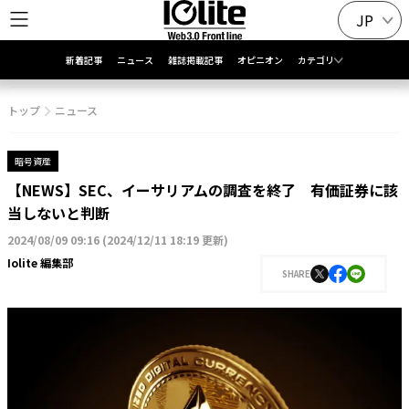
JP
新着記事
ニュース
雑誌掲載記事
オピニオン
カテゴリ
トップ
ニュース
暗号資産
【NEWS】SEC、イーサリアムの調査を終了 有価証券に該
当しないと判断
2024/08/09 09:16
(
2024/12/11 18:19 更新
)
Iolite 編集部
SHARE