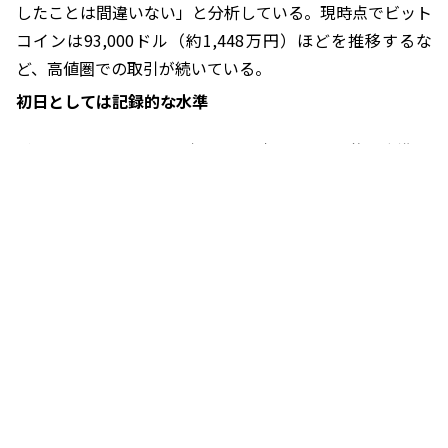
したことは間違いない」と分析している。現時点でビット
コインは93,000ドル（約1,448万円）ほどを推移するな
ど、高値圏での取引が続いている。
初日としては記録的な水準
ビットコイン現物ETFは初日の取引として記録的な水準に
達した。ブルームバーグのETFアナリストであるエリッ
ク・バルチュナス（Eric Balchunas）氏は、「IBITのオプ
ション取引量は数億ドルに達した」とし、オプション取引
開始初日にしては非常に多いと付け加えた。
また、ほとんどがコールオプションであったことについて
言及し、「（市場は）非常に強気だと述べている。
ビットコインは米大統領選でトランプ前大統領が勝利を収
めたことで、価格が急騰している。特に暗号資産（仮想通
貨）に対するポジティブな動きにつながるとして期待感が
高まっていることを示している形だ。