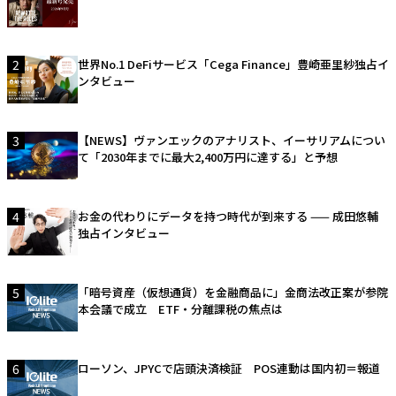
2
世界No.1 DeFiサービス「Cega Finance」豊崎亜里紗独占イ
ンタビュー
3
【NEWS】ヴァンエックのアナリスト、イーサリアムについ
て「2030年までに最大2,400万円に達する」と予想
4
お金の代わりにデータを持つ時代が到来する —— 成田悠輔
独占インタビュー
5
「暗号資産（仮想通貨）を金融商品に」金商法改正案が参院
本会議で成立 ETF・分離課税の焦点は
6
ローソン、JPYCで店頭決済検証 POS連動は国内初＝報道