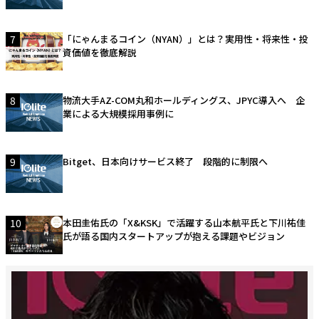
7
「にゃんまるコイン（NYAN）」とは？実用性・将来性・投
資価値を徹底解説
8
物流大手AZ-COM丸和ホールディングス、JPYC導入へ 企
業による大規模採用事例に
9
Bitget、日本向けサービス終了 段階的に制限へ
10
本田圭佑氏の「X&KSK」で活躍する山本航平氏と下川祐佳
氏が語る国内スタートアップが抱える課題やビジョン