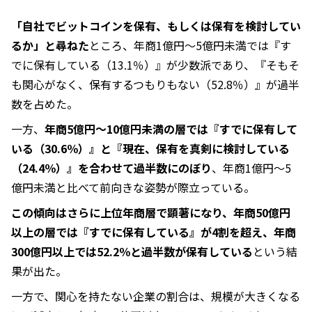
「自社でビットコインを保有、もしくは保有を検討してい
るか」と尋ねた
ところ、年商1億円〜5億円未満では『す
でに保有している（13.1％）』が少数派であり、『そもそ
も関心がなく、保有するつもりもない（52.8％）』が過半
数を占めた。
一方、
年商5億円〜10億円未満の層では『すでに保有して
いる（30.6％）』と『現在、保有を真剣に検討している
（24.4％）』を合わせて過半数にのぼり
、年商1億円〜5
億円未満と比べて前向きな姿勢が際立っている。
この傾向はさらに上位年商層で顕著になり、年商50億円
以上の層では『すでに保有している』が4割を超え、年商
300億円以上では52.2％と過半数が保有している
という結
果が出た。
一方で、関心を持たない企業の割合は、規模が大きくなる