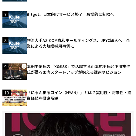
7
Bitget、日本向けサービス終了 段階的に制限へ
8
物流大手AZ-COM丸和ホールディングス、JPYC導入へ 企
業による大規模採用事例に
9
本田圭佑氏の「X&KSK」で活躍する山本航平氏と下川祐佳
氏が語る国内スタートアップが抱える課題やビジョン
10
「にゃんまるコイン（NYAN）」とは？実用性・将来性・投
資価値を徹底解説