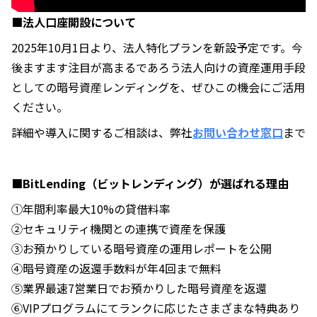
■法人口座開設について
2025年10月1日より、法人特化プランを新設予定です。今
後ますます注目が高まるであろう法人向けの資産運用手段
としての暗号資産レンディングを、ぜひこの機会にご活用
ください。
詳細や導入に関するご相談は、弊社
お問い合わせ窓口
まで
■BitLending（ビットレンディング）が選ばれる理由
①年間利率最大10%の貸借料率
②セキュリティ機関との連携で資産を保護
③お預かりしている暗号資産の運用レポートを公開
④暗号資産の返還手数料が年4回まで無料
⑤業界最速7営業日でお預かりした暗号資産を返還
⑥VIPプログラムにてランクに応じたさまざまな特典あり