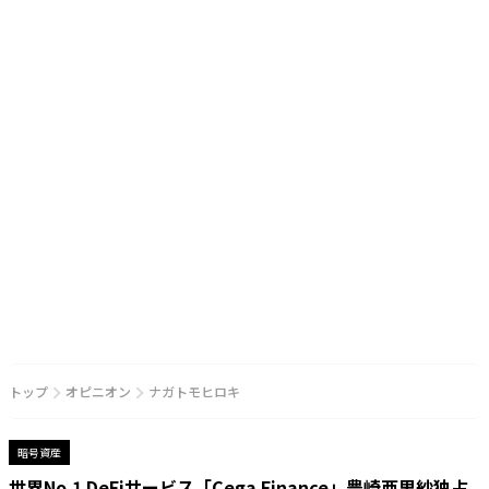
トップ
オピニオン
ナガトモヒロキ
暗号資産
世界No.1 DeFiサービス「Cega Finance」豊崎亜里紗独占