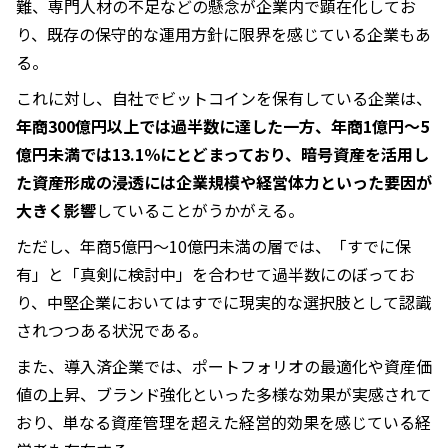
難、専門人材の不足などの懸念が企業内で顕在化してお
り、既存の保守的な運用方針に限界を感じている企業もあ
る。
これに対し、自社でビットコインを保有している企業は、
年商300億円以上では過半数に達した一方、年商1億円〜5
億円未満では13.1％にとどまっており、暗号資産を活用し
た資産形成の浸透には企業規模や経営体力といった要因が
大きく影響
していることがうかがえる。
ただし、年商5億円〜10億円未満の層では、「すでに保
有」と「真剣に検討中」を合わせて過半数にのぼってお
り、中堅企業においてはすでに現実的な選択肢として認識
されつつある状況である。
また、導入済企業では、ポートフォリオの最適化や資産価
値の上昇、ブランド強化といった多様な効果が実感されて
おり、単なる資産管理を超えた経営的効果を感じている経