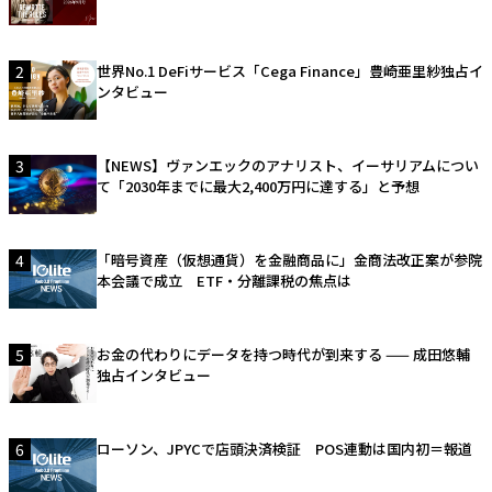
2
世界No.1 DeFiサービス「Cega Finance」豊崎亜里紗独占イ
ンタビュー
3
【NEWS】ヴァンエックのアナリスト、イーサリアムについ
て「2030年までに最大2,400万円に達する」と予想
4
「暗号資産（仮想通貨）を金融商品に」金商法改正案が参院
本会議で成立 ETF・分離課税の焦点は
5
お金の代わりにデータを持つ時代が到来する —— 成田悠輔
独占インタビュー
6
ローソン、JPYCで店頭決済検証 POS連動は国内初＝報道