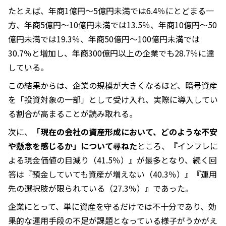
たとえば、年商1億円〜5億円未満では6.4％にとどまる一
方、年商5億円〜10億円未満では13.5％、年商10億円〜50
億円未満では19.3％、年商50億円〜100億円未満では
30.7％と増加し、年商300億円以上の企業でも28.7％に達
している。
この結果からは、企業の規模が大きくなるほど、暗号資産
を「投資対象の一部」として受け入れ、実際に導入してい
る割合が高まることが読み取れる。
次に、
「現在の会社の資産形成において、どのような不安
や懸念を感じるか」について尋ねた
ところ、『インフレに
よる現金価値の目減り（41.5％）』が最多となり、続く回
答は『預金していても資産が増えない（40.3％）』『運用
先の選択肢が限られている（27.3％）』であった。
企業にとって、単に資産を守るだけでは不十分であり、効
果的な運用手段の不足が課題となっている様子がうかがえ