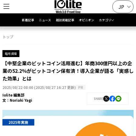
JP
新着記事
ニュース
雑誌掲載記事
オピニオン
カテゴリ
トップ
暗号資産
【中堅企業のビットコイン活用進む】年商300億円以上の企
業の52.2％がビットコイン保有済！導入企業が語る「実感し
た効果」とは
2025/08/22 08:00
(
2025/08/27 16:27 更新
)
PR
Iolite 編集部
SHARE
文：
Noriaki Yagi