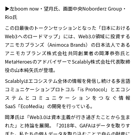
▶︎左boom now・望月氏、画面中央Noborderz Group・
Rio氏
この日最後のトークンセッションとなった「日本における
Web3へのロードマップ」には、Web3.0領域に投資する
アニモカブランズ（Animoca Brands）の日本法人である
アニモカブランズ株式会社共同創業者の岡澤恭弥氏と
MetaHeroesのアドバイザーでScalably株式会社代表取締
役の山本純矢氏が登壇。
Scalablyはエコシステム全体の情報を発信し続ける多言語
コミュニケーションプロトコル「is Protocol」とエコシ
ステムとコミュニケーションをつなぐ情報
SaaS「EcoMedia」の開発を行っている。
岡澤氏は「Web3.0は資本主義が行き過ぎたことから生ま
れた」と持論を展開。「2018年、GAFAはデータを取りす
ぎた。私たちの個人データを取り込むことで自らの財産に