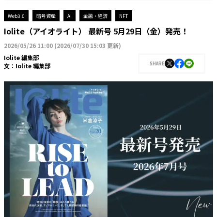
Web3.0
暗号資産
AI
金融・経済
NFT
Iolite（アイオライト） 最新号 5月29日（金）発売！
2026/05/26 11:00
(
2026/07/30 15:03 更新
)
Iolite 編集部
SHARE
文：
Iolite 編集部