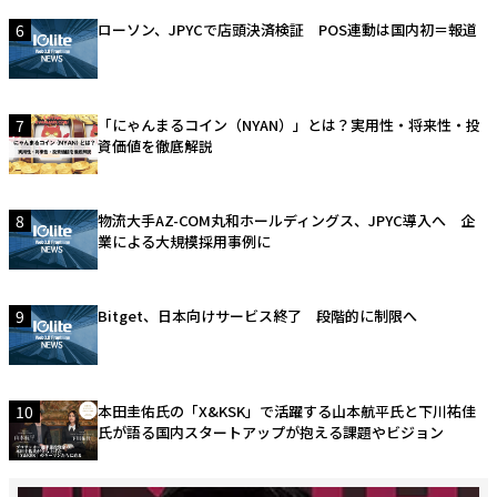
6
ローソン、JPYCで店頭決済検証 POS連動は国内初＝報道
7
「にゃんまるコイン（NYAN）」とは？実用性・将来性・投
資価値を徹底解説
8
物流大手AZ-COM丸和ホールディングス、JPYC導入へ 企
業による大規模採用事例に
9
Bitget、日本向けサービス終了 段階的に制限へ
10
本田圭佑氏の「X&KSK」で活躍する山本航平氏と下川祐佳
氏が語る国内スタートアップが抱える課題やビジョン