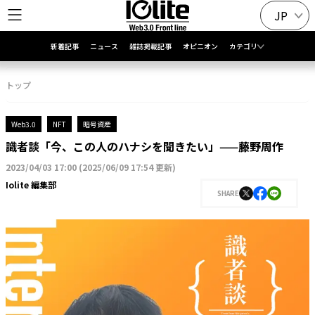
JP
新着記事
ニュース
雑誌掲載記事
オピニオン
カテゴリ
トップ
Web3.0
NFT
暗号資産
識者談「今、この人のハナシを聞きたい」——藤野周作
2023/04/03 17:00
(
2025/06/09 17:54 更新
)
Iolite 編集部
SHARE