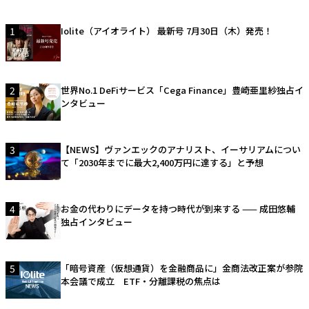
1
Iolite（アイオライト） 最新号 7月30日（木）発売！
2
世界No.1 DeFiサービス「Cega Finance」豊崎亜里紗独占イ
ンタビュー
3
【NEWS】ヴァンエックのアナリスト、イーサリアムについ
て「2030年までに最大2,400万円に達する」と予想
4
お金の代わりにデータを持つ時代が到来する —— 成田悠輔
独占インタビュー
5
「暗号資産（仮想通貨）を金融商品に」金商法改正案が参院
本会議で成立 ETF・分離課税の焦点は