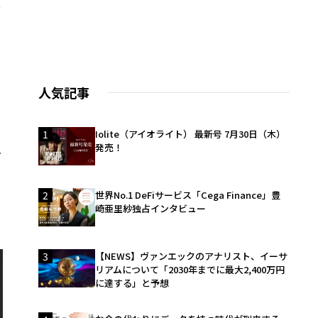
っ
ー
人気記事
と
1
Iolite（アイオライト） 最新号 7月30日（木）
発売！
だ
2
世界No.1 DeFiサービス「Cega Finance」豊
崎亜里紗独占インタビュー
3
【NEWS】ヴァンエックのアナリスト、イーサ
リアムについて「2030年までに最大2,400万円
に達する」と予想