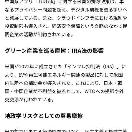
中国系アプリ「TikTok」に対する米国の排除政策は、単
なるプライバシー問題を超え、デジタル覇権を巡る争いへ
と発展している。また、クラウドインフラにおける規制や
投資制限も導入され、経済安全保障という文脈のなかで民
間企業の活動が制約されている。
グリーン産業を巡る摩擦：IRA法の影響
米国が2022年に成立させた「インフレ抑制法（IRA）」に
より、EVや再生可能エネルギー関連の製品に対して米国
内生産への補助金が導入された。これにより、日本・韓
国・中国企業が不利益を被るとして、WTOへの提訴や外
交交渉が行われている。
地政学リスクとしての貿易摩擦
米中対立は単なる経済問題ではなく、民主主義と権威主義