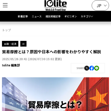
JP
新着記事
ニュース
雑誌掲載記事
オピニオン
カテゴリ
トップ
金融・経済
AI
貿易摩擦とは？原因や日本への影響をわかりやすく解説
2025/05/26 20:41
(
2026/07/30 15:02 更新
)
Iolite 編集部
SHARE