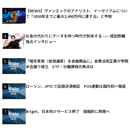
3
【NEWS】ヴァンエックのアナリスト、イーサリアムについ
て「2030年までに最大2,400万円に達する」と予想
4
お金の代わりにデータを持つ時代が到来する —— 成田悠輔
独占インタビュー
5
「暗号資産（仮想通貨）を金融商品に」金商法改正案が参院
本会議で成立 ETF・分離課税の焦点は
6
ローソン、JPYCで店頭決済検証 POS連動は国内初＝報道
7
Bitget、日本向けサービス終了 段階的に制限へ