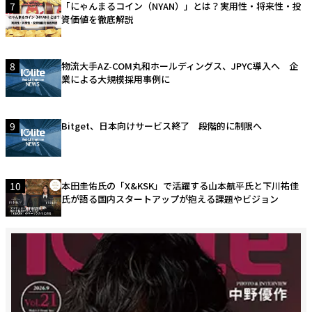
7
「にゃんまるコイン（NYAN）」とは？実用性・将来性・投
資価値を徹底解説
8
物流大手AZ-COM丸和ホールディングス、JPYC導入へ 企
業による大規模採用事例に
9
Bitget、日本向けサービス終了 段階的に制限へ
10
本田圭佑氏の「X&KSK」で活躍する山本航平氏と下川祐佳
氏が語る国内スタートアップが抱える課題やビジョン