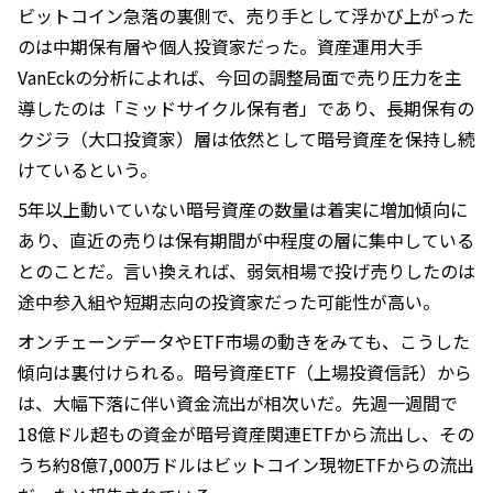
ビットコイン急落の裏側で、売り手として浮かび上がった
のは中期保有層や個人投資家だった。資産運用大手
VanEckの分析によれば、今回の調整局面で売り圧力を主
導したのは「ミッドサイクル保有者」であり、長期保有の
クジラ（大口投資家）層は依然として暗号資産を保持し続
けているという。
5年以上動いていない暗号資産の数量は着実に増加傾向に
あり、直近の売りは保有期間が中程度の層に集中している
とのことだ。言い換えれば、弱気相場で投げ売りしたのは
途中参入組や短期志向の投資家だった可能性が高い。
オンチェーンデータやETF市場の動きをみても、こうした
傾向は裏付けられる。暗号資産ETF（上場投資信託）から
は、大幅下落に伴い資金流出が相次いだ。先週一週間で
18億ドル超もの資金が暗号資産関連ETFから流出し、その
うち約8億7,000万ドルはビットコイン現物ETFからの流出