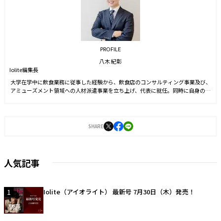
PROFILE
八木 紀彰
Iolite編集長
大学在学中に飲食業務に従事した経験から、飲食店のコンサルティング事業及び、
アミューズメント領域への人材派遣事業を立ち上げ、代表に就任。同時に自身のブ
ランドを確立させる目的からSNS運用を始める。運用開始6ヵ月でフォロワー数1万
人を達成。2021年9月に株式会社J-CAMに入社。YouTubeやTwitter運用に従事した
後、2022年4月より編集長に就任。2023年3月に『Iolite（アイオライト）』を創
刊。
SHARE
人気記事
1
Iolite（アイオライト） 最新号 7月30日（木）発売！