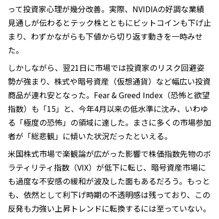
って投資家心理が幾分改善。実際、NVIDIAの好調な業績
見通しが伝わるとテック株とともにビットコインも下げ止
まり、わずかながらも下値から切り返す動きを一時みせ
た。
しかしながら、翌21日に市場では投資家のリスク回避姿
勢が強まり、株式や暗号資産（仮想通貨）など幅広い投資
商品が連れ安となった。Fear & Greed Index（恐怖と欲望
指数）も「15」と、今年4月以来の低水準に沈み、いわゆ
る「極度の恐怖」の領域に達した。まさに多くの市場参加
者が「総悲観」に傾いた状況だったといえる。
米国株式市場で楽観論が広がった影響で株価指数先物のボ
ラティリティ指数（VIX）が低下に転じ、暗号資産市場に
も過度な不安感の緩和が波及した面もあるだろう。もっと
も、依然として利下げ時期の不透明感は残っており、この
反発も力強い上昇トレンドに転換するには至っていない。