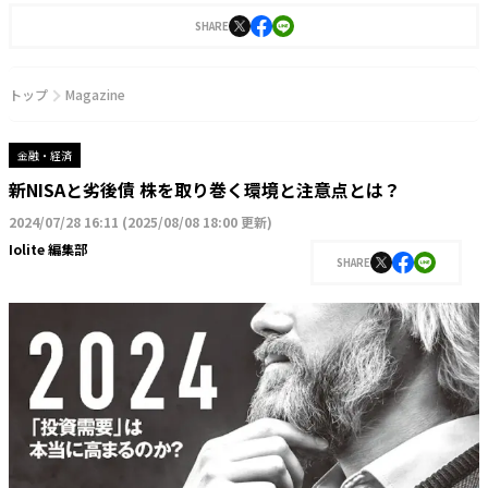
後、2022年4月より編集長に就任。2023年3月に『Iolite（アイオライト）』を創
刊。
SHARE
トップ
Magazine
金融・経済
新NISAと劣後債 株を取り巻く環境と注意点とは？
2024/07/28 16:11
(
2025/08/08 18:00 更新
)
Iolite 編集部
SHARE