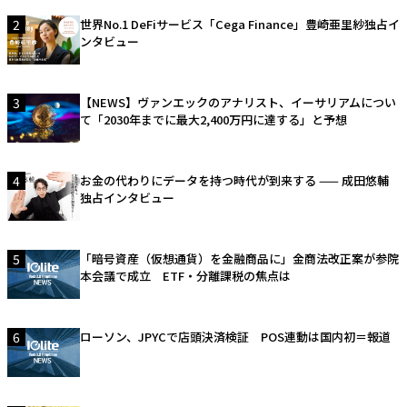
2
世界No.1 DeFiサービス「Cega Finance」豊崎亜里紗独占イ
ンタビュー
3
【NEWS】ヴァンエックのアナリスト、イーサリアムについ
て「2030年までに最大2,400万円に達する」と予想
4
お金の代わりにデータを持つ時代が到来する —— 成田悠輔
独占インタビュー
5
「暗号資産（仮想通貨）を金融商品に」金商法改正案が参院
本会議で成立 ETF・分離課税の焦点は
6
ローソン、JPYCで店頭決済検証 POS連動は国内初＝報道