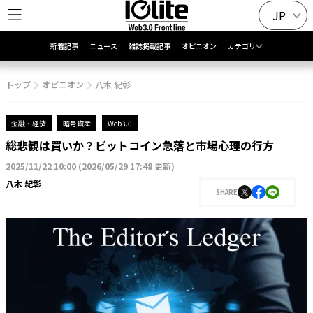
JP
新着記事
ニュース
雑誌掲載記事
オピニオン
カテゴリ
トップ
オピニオン
八木 紀彰
金融・経済
暗号資産
Web3.0
総悲観は買いか？ビットコイン急落と市場心理の行方
2025/11/22 10:00
(
2026/05/29 17:48 更新
)
八木 紀彰
SHARE