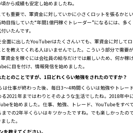
の頃から成績も安定し始めましたね。
とても重要で、軍資金に対していかに小さくロットを張るかと
時目指していた“年間1億円稼ぐトレーダー”になるには、多く
気付いたんです。
全面に出したYouTuberはたくさんいても、軍資金に対してロ
ことを教えてくれる人はいませんでした。こういう部分で需要
、軍資金を稼ぐには会社員の給与だけでは厳しいため、何か稼
ubeに目を付け、情報発信を始めました。
れたとのことですが、1日どれくらい勉強をされたのですか？
らは仕事が終わった後、毎日3〜4時間くらいは勉強やトレー
る2021年まではわりとそのような生活でしたね。2018年中
Tubeを始めました。仕事、勉強、トレード、YouTubeをすべ
るまでの2年半くらいはキツかったですね。でも楽しかったの
きました。
ンを教えてください。