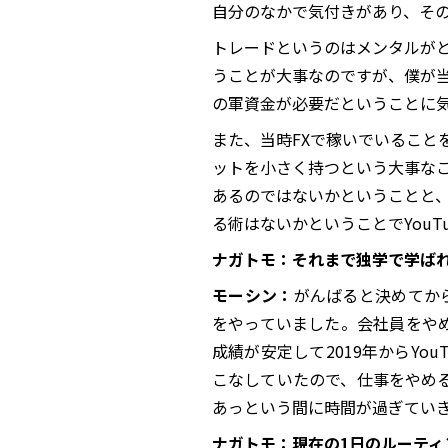
自分のなかで気付きがあり、そ
トレードというのはメンタルが
うことが大事なのですが、僕が当
の軍資金が必要だということに
また、当時FXで稼いでいることを
ットを小さく持つという大事な
あるのではないかということと
る術はないかということでYouT
ナガトモ：それまで独学で学ば
モーシン：
がんばると決めてか
をやっていました。会社員をやめ
成績が安定して2019年からYou
こなしていたので、仕事をやめ
あっという間に時間が過ぎてい
ナガトモ：現在の1日のルーティ