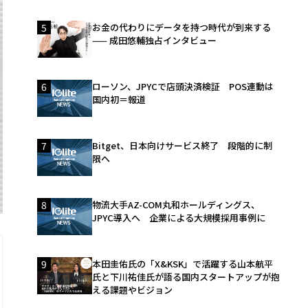
5
お金の代わりにデータを持つ時代が到来する
—— 成田悠輔独占インタビュー
6
ローソン、JPYCで店頭決済検証 POS連動は
国内初＝報道
7
Bitget、日本向けサービス終了 段階的に制
限へ
8
物流大手AZ-COM丸和ホールディングス、
JPYC導入へ 企業による大規模採用事例に
9
本田圭佑氏の「X&KSK」で活躍する山本航平
氏と下川祐佳氏が語る国内スタートアップが抱
える課題やビジョン