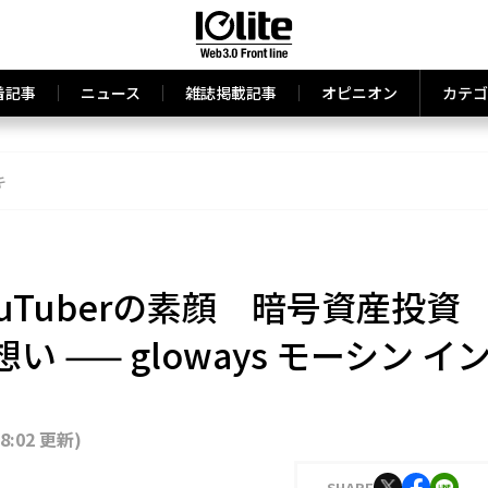
着記事
ニュース
雑誌掲載記事
オピニオン
カテゴ
キ
uTuberの素顔 暗号資産投資
 —— gloways モーシン イ
18:02 更新
)
SHARE