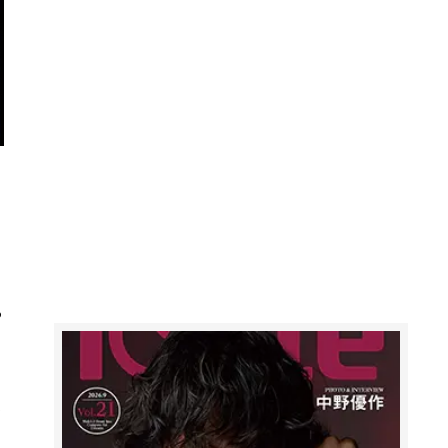
る
夜
、