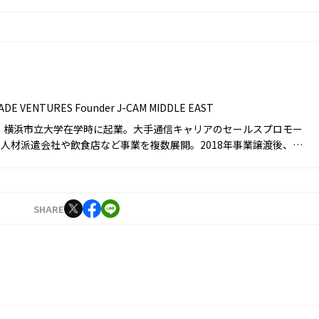
キ
 VENTURES Founder J-CAM MIDDLE EAST
れ。横浜市立大学在学時に起業。大手通信キャリアのセールスプロモー
人材派遣会社や飲食店など事業を複数展開。2018年事業譲渡後、ヨ
に30カ国以上を渡航。グルメ、ライフスタイル、社交など文化的交
で海外富裕層が暗号資産に注目していることを知る。後にJ-CAM代
との出会いがきっかけで2022年web3.0時代の資産形成プラットフォ
Lending」を立ち上げる。常識を覆す革新的なアイデアでクリプトレンデ
SHARE
水準を上げ多くのユーザーから支持を得ている。現在はドバイに在住
トワークとフットワークを武器にグローバル企業のBizDev領域で多
に貢献しながら、コラムニストとしても業界の著名人へ取材活動を行