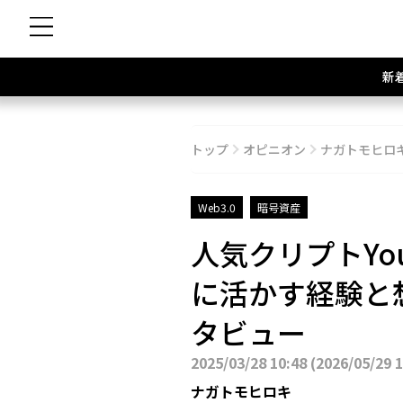
新
トップ
オピニオン
ナガトモヒロ
Web3.0
暗号資産
人気クリプトYo
に活かす経験と想い
タビュー
2025/03/28 10:48
(
2026/05/29 
ナガトモヒロキ