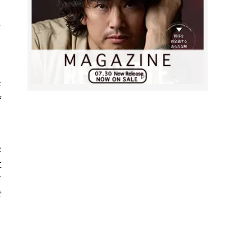
い
が
げ
ド
に
て
で