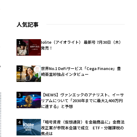
分
人気記事
1
Iolite（アイオライト） 最新号 7月30日（木）
っ
発売！
い
2
世界No.1 DeFiサービス「Cega Finance」豊
崎亜里紗独占インタビュー
3
【NEWS】ヴァンエックのアナリスト、イーサ
リアムについて「2030年までに最大2,400万円
に達する」と予想
4
「暗号資産（仮想通貨）を金融商品に」金商法
改正案が参院本会議で成立 ETF・分離課税の
焦点は