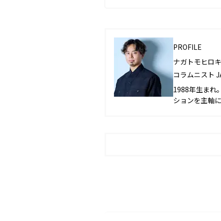
PROFILE
ナガトモヒロ
コラムニスト JADE
1988年生ま
ションを主軸に
ーロッパを中心
流を重ねるなか
表である新津氏
ーム「Bit 
ィングの業界
し、独自のネッ
くのビジネス
っている。