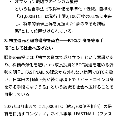
オプション戦略でのインカム獲得
という独自手法で取得単価を平準化・低減。目標の
「21,000BTC」は発行上限2,100万枚の0.1％に由来
し、将来的価値上昇を見据えた“夢のある財務戦
略”として位置づけられている。
3. 株主還元と理念遵守を両立──BTCは“身を守る手
段”として社会へ広げたい
戦略の前提には「株主の資本で成り立つ」という意識があ
り、株価希薄化を避けつつ成長投資とBTC調達を進める姿
勢を明言。FASTNAIL の理念から外れない範囲でBTCを扱
い、日本円の価値下落が続く環境下で「ビットコインは身
を守る手段になりうる」という認識を社会へ広げることを
目指している。
2027年3月末までに21,000BTC（約3,700億円相当）の保
有を目指すコンヴァノ。ネイル事業「FASTNAIL（ファス