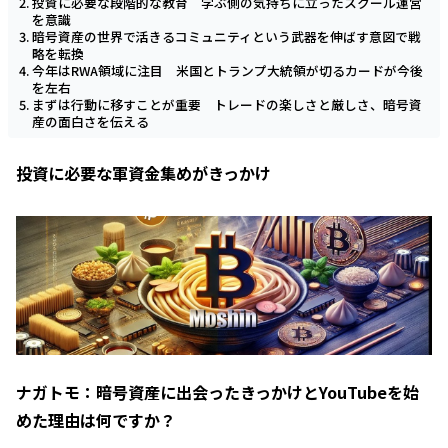
投資に必要な段階的な教育 学ぶ側の気持ちに立ったスクール運営
を意識
暗号資産の世界で活きるコミュニティという武器を伸ばす意図で戦
略を転換
今年はRWA領域に注目 米国とトランプ大統領が切るカードが今後
を左右
まずは行動に移すことが重要 トレードの楽しさと厳しさ、暗号資
産の面白さを伝える
投資に必要な軍資金集めがきっかけ
ナガトモ：暗号資産に出会ったきっかけとYouTubeを始
めた理由は何ですか？