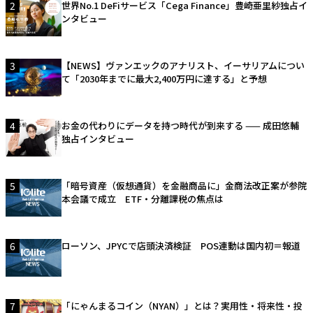
2
世界No.1 DeFiサービス「Cega Finance」豊崎亜里紗独占イ
ンタビュー
3
【NEWS】ヴァンエックのアナリスト、イーサリアムについ
て「2030年までに最大2,400万円に達する」と予想
4
お金の代わりにデータを持つ時代が到来する —— 成田悠輔
独占インタビュー
5
「暗号資産（仮想通貨）を金融商品に」金商法改正案が参院
本会議で成立 ETF・分離課税の焦点は
6
ローソン、JPYCで店頭決済検証 POS連動は国内初＝報道
7
「にゃんまるコイン（NYAN）」とは？実用性・将来性・投