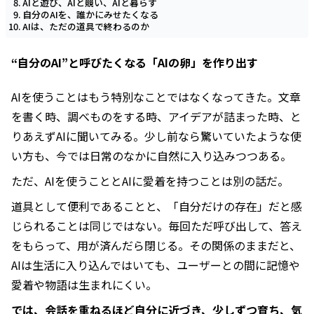
AIと遊び、AIと競い、AIと暮らす
自分のAIを、誰かにみせたくなる
AIは、ただの道具で終わるのか
“自分のAI”と呼びたくなる「AIの卵」を作り出す
AIを使うことはもう特別なことではなくなってきた。文章
を書く時、調べものをする時、アイデアが詰まった時、と
りあえずAIに聞いてみる。少し前なら驚いていたような使
い方も、今では日常のなかに自然に入り込みつつある。
ただ、AIを使うこととAIに愛着を持つことは別の話だ。
道具として便利であることと、「自分だけの存在」だと感
じられることは同じではない。毎回ただ呼び出して、答え
をもらって、用が済んだら閉じる。その関係のままだと、
AIは生活に入り込んではいても、ユーザーとの間に記憶や
愛着や物語は生まれにくい。
では、会話を重ねるほど自分に近づき、少しずつ育ち、気