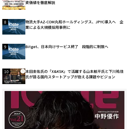
資価値を徹底解説
8
物流大手AZ-COM丸和ホールディングス、JPYC導入へ 企
業による大規模採用事例に
9
Bitget、日本向けサービス終了 段階的に制限へ
10
本田圭佑氏の「X&KSK」で活躍する山本航平氏と下川祐佳
氏が語る国内スタートアップが抱える課題やビジョン