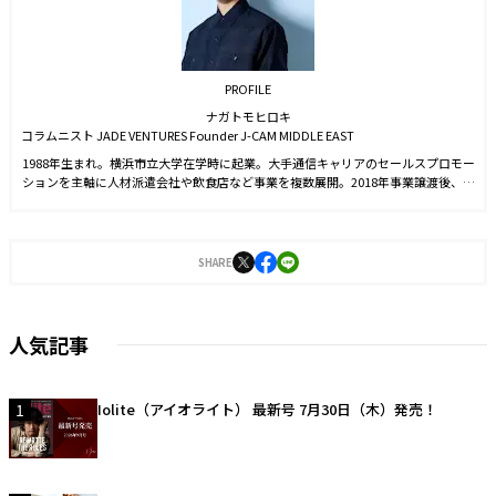
PROFILE
ナガトモヒロキ
コラムニスト JADE VENTURES Founder J-CAM MIDDLE EAST
1988年生まれ。横浜市立大学在学時に起業。大手通信キャリアのセールスプロモー
ションを主軸に人材派遣会社や飲食店など事業を複数展開。2018年事業譲渡後、ヨ
ーロッパを中心に30カ国以上を渡航。グルメ、ライフスタイル、社交など文化的交
流を重ねるなかで海外富裕層が暗号資産に注目していることを知る。後にJ-CAM代
表である新津氏との出会いがきっかけで2022年web3.0時代の資産形成プラットフ
ォーム「Bit Lending」を立ち上げる。常識を覆す革新的なアイデアでクリプトレン
SHARE
ディングの業界水準を上げ多くのユーザーから支持を得ている。現在はドバイに在
住し、独自のネットワークとフットワークを武器にグローバル企業のBizDev領域で
多くのビジネスに貢献しながら、コラムニストとしても業界の著名人へ取材活動を
行っている。
人気記事
1
Iolite（アイオライト） 最新号 7月30日（木）発売！