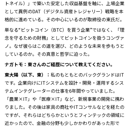
トネイル）」で築いた安定した収益基盤を軸に、上場企業
として異例のDAT（デジタル資産トレジャリー）戦略を本
格的に進めている。その中心にいるのが取締役の東氏だ。
単なる“ビットコイン（BTC）を買う企業”ではなく、「理
念を守るための財務」としてビットコインを扱うコンヴァ
ノ。なぜ彼らはこの道を選び、どのような未来を歩もうと
しているのか。その真意と哲学に迫った。
ナガトモ：東さんのご経歴について教えてください。
東大陽（以下、東）：
私のもともとのバックグランドはIT
です。企業向けにITシステムを設計・開発・運用するシス
テムインテグレーターの仕事を6年間やっていました。
「農業×IT」や「医療×IT」など、新規事業の開発に携わ
りました。その後は家具の商社やITコンサルなどを経たの
ですが、それらはどちらかというとフィンテックの領域に
近かったので、金融の分野も少しかかわりがあった形で