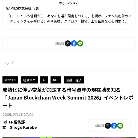
のろいちゃん
GAMIES株式会社 代表
「口コミという信頼から、あなたを選ぶ理由をつくる」を掲げ、ファン共創型のマ
ーケティングを手がける。AIや先端テクノロジー領域、上場企業などを対象に、コ
ミュニティ形成や情報発信、ファンとの継続的な関係づくりを支援している。
SHARE
トップ
Web3.0
暗号資産
AI
NFT
金融・経済
成熟化に伴い変革が加速する暗号資産の現在地を知る
「Japan Blockchain Week Summit 2026」イベントレポ
ート
2026/07/28 17:00
Iolite 編集部
SHARE
文：
Shogo Kurobe