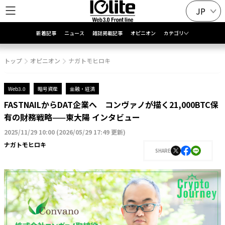
JP
新着記事
ニュース
雑誌掲載記事
オピニオン
カテゴリ
トップ
オピニオン
ナガトモヒロキ
Web3.0
暗号資産
金融・経済
FASTNAILからDAT企業へ コンヴァノが描く21,000BTC保
有の財務戦略——東大陽 インタビュー
2025/11/29 10:00
(
2026/05/29 17:49 更新
)
ナガトモヒロキ
SHARE