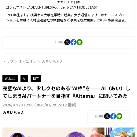
ナガトモヒロキ
コラムニスト JADE VENTURES Founder J-CAM MIDDLE EAST
1988年生まれ。横浜市立大学在学時に起業。大手通信キャリアのセールスプロモー
ションを主軸に人材派遣会社や飲食店など事業を複数展開。2018年事業譲渡後、ヨ
ーロッパを中心に30カ国以上を渡航。グルメ、ライフスタイル、社交など文化的交
流を重ねるなかで海外富裕層が暗号資産に注目していることを知る。後にJ-CAM代
表である新津氏との出会いがきっかけで2022年web3.0時代の資産形成プラットフ
ォーム「Bit Lending」を立ち上げる。常識を覆す革新的なアイデアでクリプトレン
SHARE
ディングの業界水準を上げ多くのユーザーから支持を得ている。現在はドバイに在
住し、独自のネットワークとフットワークを武器にグローバル企業のBizDev領域で
多くのビジネスに貢献しながら、コラムニストとしても業界の著名人へ取材活動を
トップ
オピニオン
のろいちゃん
行っている。
Web3.0
AI
NFT
完璧なAIより、少しクセのある“AI棒”を── AI（あい）し
てしまうAIパートナーを目指す『Aitama』に聞いてみた
2026/07/29 12:00
(
2026/07/29 15:12 更新
)
のろいちゃん
SHARE