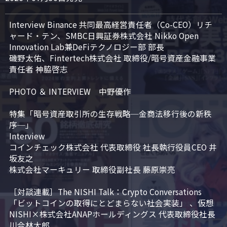
Interview Binance 共同最高経営責任者（Co-CEO）リチ
ャード・テン、SMBC日興証券株式会社 Nikko Open 
Innovation Lab兼DeFiテクノロジー部 部長

磯野太佑、Fintertech株式会社 取締役/暗号資産金融事業
責任者 神脇啓志

PHOTO ＆ INTERVIEW　中野優作

特集「暗号資産取引所の生存戦略─金商法移行後の新秩
序─」

Interview

コインチェック株式会社 代表取締役 社長執行役員CEO 井
坂友之

株式会社マーキュリー 取締役副社長 藤原崇亮

［対談連載］The NISHI Talk：Crypto Conversations 
「ビットコインの取得にとどまらない社会実装」 、仮想
NISHI×株式会社ANAPホールディングス 代表取締役社長 
川合林太郎
