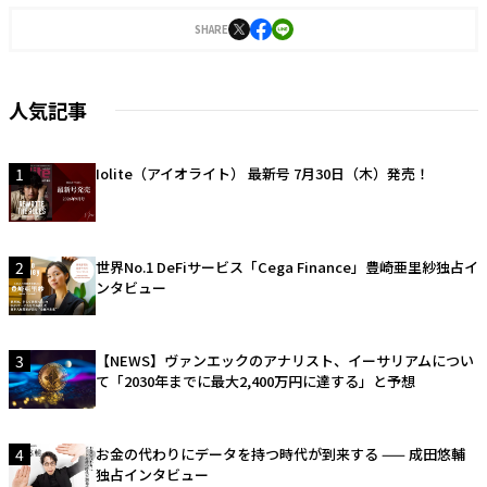
表である新津氏との出会いがきっかけで2022年web3.0時代の資産形成プラットフ
ォーム「Bit Lending」を立ち上げる。常識を覆す革新的なアイデアでクリプトレン
SHARE
ディングの業界水準を上げ多くのユーザーから支持を得ている。現在はドバイに在
住し、独自のネットワークとフットワークを武器にグローバル企業のBizDev領域で
多くのビジネスに貢献しながら、コラムニストとしても業界の著名人へ取材活動を
行っている。
人気記事
1
Iolite（アイオライト） 最新号 7月30日（木）発売！
2
世界No.1 DeFiサービス「Cega Finance」豊崎亜里紗独占イ
ンタビュー
3
【NEWS】ヴァンエックのアナリスト、イーサリアムについ
て「2030年までに最大2,400万円に達する」と予想
4
お金の代わりにデータを持つ時代が到来する —— 成田悠輔
独占インタビュー