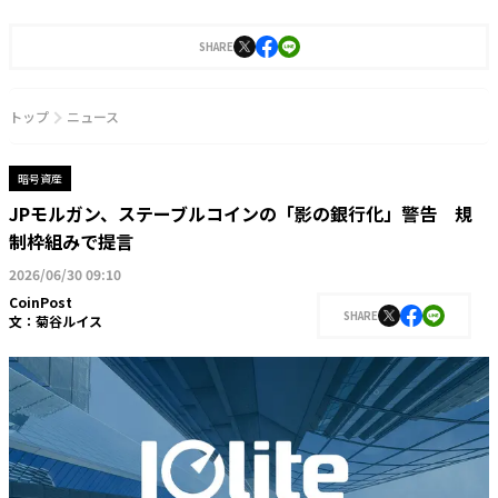
流を重ねるなかで海外富裕層が暗号資産に注目していることを知る。後にJ-CAM代
表である新津氏との出会いがきっかけで2022年web3.0時代の資産形成プラットフ
ォーム「Bit Lending」を立ち上げる。常識を覆す革新的なアイデアでクリプトレン
SHARE
ディングの業界水準を上げ多くのユーザーから支持を得ている。現在はドバイに在
住し、独自のネットワークとフットワークを武器にグローバル企業のBizDev領域で
多くのビジネスに貢献しながら、コラムニストとしても業界の著名人へ取材活動を
トップ
ニュース
行っている。
暗号資産
JPモルガン、ステーブルコインの「影の銀行化」警告 規
制枠組みで提言
2026/06/30 09:10
CoinPost
SHARE
文：
菊谷ルイス