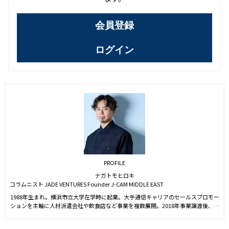
会員登録
ログイン
PROFILE
ナガトモヒロキ
コラムニスト JADE VENTURES Founder J-CAM MIDDLE EAST
1988年生まれ。横浜市立大学在学時に起業。大手通信キャリアのセールスプロモー
ションを主軸に人材派遣会社や飲食店など事業を複数展開。2018年事業譲渡後、ヨ
ーロッパを中心に30カ国以上を渡航。グルメ、ライフスタイル、社交など文化的交
流を重ねるなかで海外富裕層が暗号資産に注目していることを知る。後にJ-CAM代