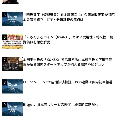
5
「暗号資産（仮想通貨）を金融商品に」金商法改正案が参院
本会議で成立 ETF・分離課税の焦点は
6
「にゃんまるコイン（NYAN）」とは？実用性・将来性・投
資価値を徹底解説
7
本田圭佑氏の「X&KSK」で活躍する山本航平氏と下川祐佳
氏が語る国内スタートアップが抱える課題やビジョン
8
ローソン、JPYCで店頭決済検証 POS連動は国内初＝報道
9
Bitget、日本向けサービス終了 段階的に制限へ