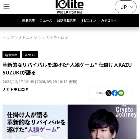
JP
新着記事
ニュース
雑誌掲載記事
オピニオン
カテゴリ
トップ
オピニオン
ナガトモヒロキ
暗号資産
Web3.0
革新的なリバイバルを遂げた“人狼ゲーム” 仕掛け人KAZU
SUZUKIが語る
2024/12/17 19:49
(
2026/05/29 18:13 更新
)
ナガトモヒロキ
SHARE