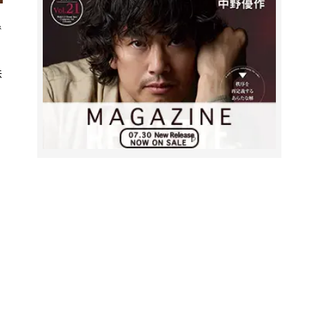
で
味
。
、
、