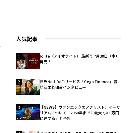
ア
ド
人気記事
決
1
Iolite（アイオライト） 最新号 7月30日（木）
発売！
2
世界No.1 DeFiサービス「Cega Finance」豊
崎亜里紗独占インタビュー
リ
3
【NEWS】ヴァンエックのアナリスト、イーサ
リアムについて「2030年までに最大2,400万円
に達する」と予想