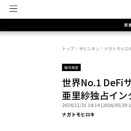
新
トップ
オピニオン
ナガトモヒロ
暗号資産
世界No.1 DeF
亜里紗独占イン
2024/11/21 18:14
(
2026/05/29 
ナガトモヒロキ