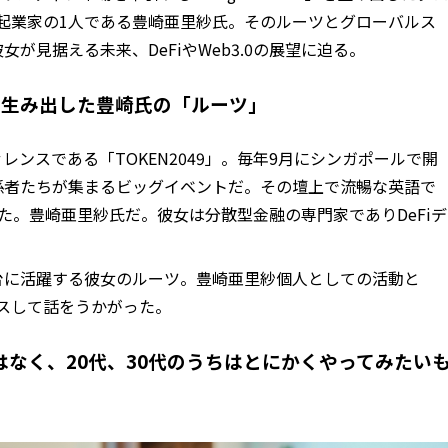
.0起業家の1人である豊崎亜里紗氏。そのルーツとグローバルス
が見据える未来、DeFiやWeb3.0の展望に迫る。
スを生み出した豊崎氏の「ルーツ」
ンスである「TOKEN2049」。毎年9月にシンガポールで開
係者たちが集まるビッグイベントだ。その壇上で流暢な英語で
た。豊崎亜里紗氏だ。彼女は分散型金融の専門家でありDeFiデ
。
台に活躍する彼女のルーツ。豊崎亜里紗個人としての活動と
カスして話をうかがった。
なく、20代、30代のうちはとにかくやってみたい