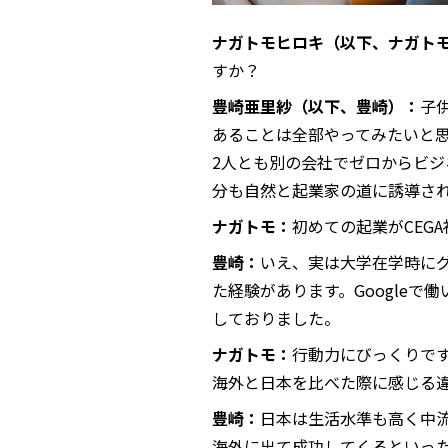
ナガトモヒロキ（以下、ナガト
すか？
豊崎亜里紗（以下、豊崎）：
子
あることは全部やってみたいと
2人とも別の会社でゼロからビ
分も自然と起業家の道に誘導さ
ナガトモ：
初めての起業がCEG
豊崎：
いえ、実は大学在学時に
た経験があります。Google
しておりました。
ナガトモ：
行動力にびっくりで
海外と日本を比べた際に感じる
豊崎：
日本は生活水準も高く中
海外に出て成功してくるといっ