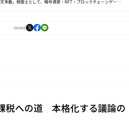
文多数。税理士として、暗号資産・NFT・ブロックチェーンゲーム
当局への照会、税務調査の案件に関与。著書に『事例でわかる！
産の税務』（中央経済社）（共著）などがある。
SHARE
課税への道 本格化する議論の