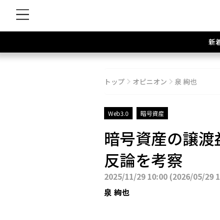
新
トップ
オピニオン
泉 絢也
Web3.0
暗号資産
暗号資産の譲渡
反論を考察
2025/11/29 10:00
(
2026/05/29 
泉 絢也