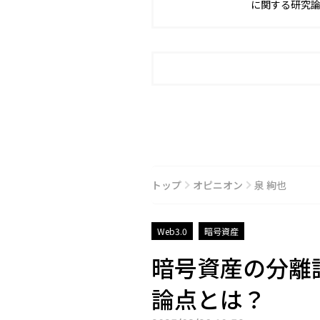
に関する研究論
の個別相談、
NFT・暗号資
トップ
オピニオン
泉 絢也
Web3.0
暗号資産
暗号資産の分離
論点とは？