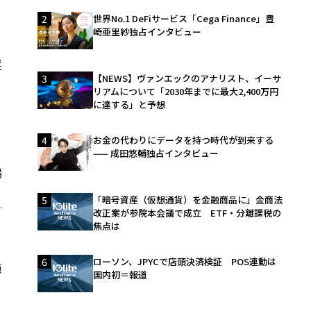
2
世界No.1 DeFiサービス「Cega Finance」豊
崎亜里紗独占インタビュー
従
3
【NEWS】ヴァンエックのアナリスト、イーサ
リアムについて「2030年までに最大2,400万円
に達する」と予想
4
お金の代わりにデータを持つ時代が到来する
—— 成田悠輔独占インタビュー
場
5
「暗号資産（仮想通貨）を金融商品に」金商法
改正案が参院本会議で成立 ETF・分離課税の
焦点は
6
ローソン、JPYCで店頭決済検証 POS連動は
源
国内初＝報道