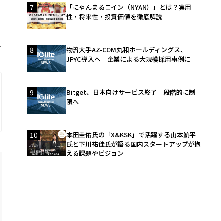
7
「にゃんまるコイン（NYAN）」とは？実用
性・将来性・投資価値を徹底解説
釈
8
物流大手AZ-COM丸和ホールディングス、
JPYC導入へ 企業による大規模採用事例に
9
Bitget、日本向けサービス終了 段階的に制
限へ
10
本田圭佑氏の「X&KSK」で活躍する山本航平
氏と下川祐佳氏が語る国内スタートアップが抱
える課題やビジョン