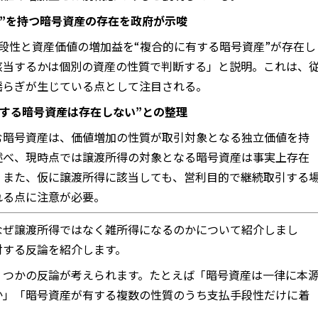
質”を持つ暗号資産の存在を政府が示唆
段性と資産価値の増加益を“複合的に有する暗号資産”が存在し
該当するかは個別の資産の性質で判断する」と説明。これは、
揺らぎが生じている点として注目される。
当する暗号資産は存在しない”との整理
む暗号資産は、価値増加の性質が取引対象となる独立価値を持
述べ、現時点では譲渡所得の対象となる暗号資産は事実上存在
。また、仮に譲渡所得に該当しても、営利目的で継続取引する
れる点に注意が必要。
なぜ譲渡所得ではなく雑所得になるのかについて紹介しまし
対する反論を紹介します。
くつかの反論が考えられます。たとえば「暗号資産は一律に本
か」「暗号資産が有する複数の性質のうち支払手段性だけに着