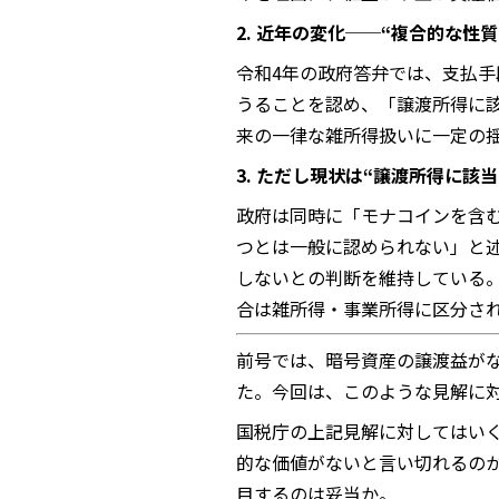
2. 近年の変化──“複合的な性
令和4年の政府答弁では、支払手
うることを認め、「譲渡所得に
来の一律な雑所得扱いに一定の
3. ただし現状は“譲渡所得に該
政府は同時に「モナコインを含
つとは一般に認められない」と
しないとの判断を維持している
合は雑所得・事業所得に区分さ
前号では、暗号資産の譲渡益が
た。今回は、このような見解に
国税庁の上記見解に対してはい
的な価値がないと言い切れるの
目するのは妥当か。