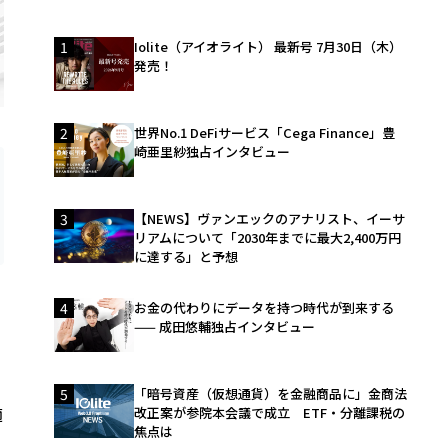
1
Iolite（アイオライト） 最新号 7月30日（木）
発売！
2
世界No.1 DeFiサービス「Cega Finance」豊
崎亜里紗独占インタビュー
3
【NEWS】ヴァンエックのアナリスト、イーサ
リアムについて「2030年までに最大2,400万円
に達する」と予想
4
お金の代わりにデータを持つ時代が到来する
—— 成田悠輔独占インタビュー
5
「暗号資産（仮想通貨）を金融商品に」金商法
適
改正案が参院本会議で成立 ETF・分離課税の
焦点は