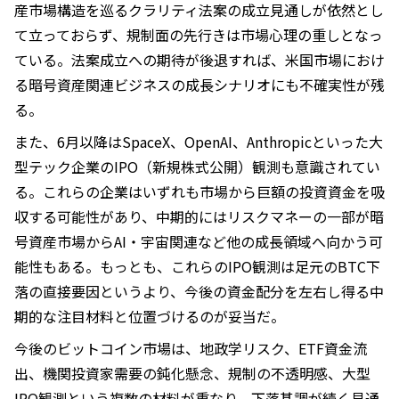
産市場構造を巡るクラリティ法案の成立見通しが依然とし
て立っておらず、規制面の先行きは市場心理の重しとなっ
ている。法案成立への期待が後退すれば、米国市場におけ
る暗号資産関連ビジネスの成長シナリオにも不確実性が残
る。
また、6月以降はSpaceX、OpenAI、Anthropicといった大
型テック企業のIPO（新規株式公開）観測も意識されてい
る。これらの企業はいずれも市場から巨額の投資資金を吸
収する可能性があり、中期的にはリスクマネーの一部が暗
号資産市場からAI・宇宙関連など他の成長領域へ向かう可
能性もある。もっとも、これらのIPO観測は足元のBTC下
落の直接要因というより、今後の資金配分を左右し得る中
期的な注目材料と位置づけるのが妥当だ。
今後のビットコイン市場は、地政学リスク、ETF資金流
出、機関投資家需要の鈍化懸念、規制の不透明感、大型
IPO観測という複数の材料が重なり、下落基調が続く見通