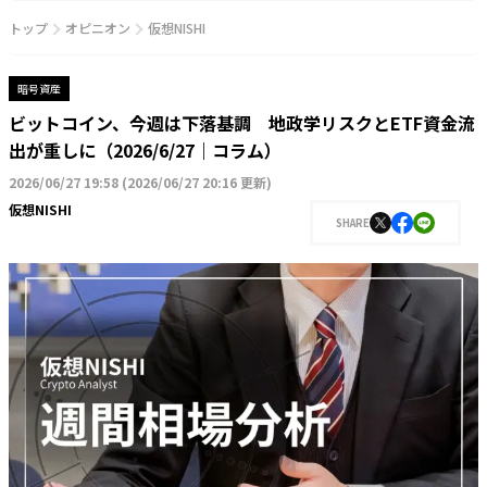
トップ
オピニオン
仮想NISHI
暗号資産
ビットコイン、今週は下落基調 地政学リスクとETF資金流
出が重しに（2026/6/27｜コラム）
2026/06/27 19:58
(
2026/06/27 20:16 更新
)
仮想NISHI
SHARE