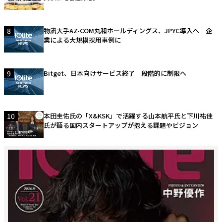
8
物流大手AZ-COM丸和ホールディングス、JPYC導入へ 企
業による大規模採用事例に
9
Bitget、日本向けサービス終了 段階的に制限へ
10
本田圭佑氏の「X&KSK」で活躍する山本航平氏と下川祐佳
氏が語る国内スタートアップが抱える課題やビジョン