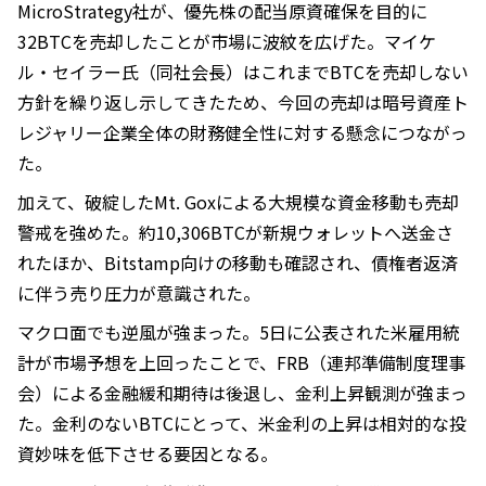
MicroStrategy社が、優先株の配当原資確保を目的に
32BTCを売却したことが市場に波紋を広げた。マイケ
ル・セイラー氏（同社会長）はこれまでBTCを売却しない
方針を繰り返し示してきたため、今回の売却は暗号資産ト
レジャリー企業全体の財務健全性に対する懸念につながっ
た。
加えて、破綻したMt. Goxによる大規模な資金移動も売却
警戒を強めた。約10,306BTCが新規ウォレットへ送金さ
れたほか、Bitstamp向けの移動も確認され、債権者返済
に伴う売り圧力が意識された。
マクロ面でも逆風が強まった。5日に公表された米雇用統
計が市場予想を上回ったことで、FRB（連邦準備制度理事
会）による金融緩和期待は後退し、金利上昇観測が強まっ
た。金利のないBTCにとって、米金利の上昇は相対的な投
資妙味を低下させる要因となる。