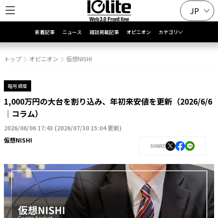
JP
新着記事
ニュース
雑誌掲載記事
オピニオン
カテゴリ
トップ
オピニオン
仮想NISHI
暗号資産
1,000万円の大台を割り込み、年初来安値を更新（2026/6/6
｜コラム）
2026/06/06 17:43
(
2026/07/30 15:04 更新
)
仮想NISHI
SHARE