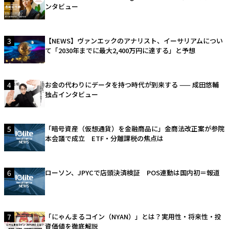
ンタビュー
3
【NEWS】ヴァンエックのアナリスト、イーサリアムについ
て「2030年までに最大2,400万円に達する」と予想
4
お金の代わりにデータを持つ時代が到来する —— 成田悠輔
独占インタビュー
5
「暗号資産（仮想通貨）を金融商品に」金商法改正案が参院
本会議で成立 ETF・分離課税の焦点は
6
ローソン、JPYCで店頭決済検証 POS連動は国内初＝報道
7
「にゃんまるコイン（NYAN）」とは？実用性・将来性・投
資価値を徹底解説