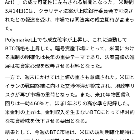
Act）」の成立可能性に左右される展開となった。 米時間
5月14日には、クラリティ法案が上院銀行委員会で可決さ
れたとの報道を受け、市場では同法案の成立期待が高まっ
た。
Polymarket上でも成立確率が上昇し、これに連動して
BTC価格も上昇した。暗号資産市場にとって、米国におけ
る規制の明確化は長年の重要テーマであり、法案審議の進
展は投資家心理を改善させる材料となった。
一方で、週末にかけては上値の重さも意識された。米国と
イランの戦闘終結に向けた交渉停滞が警戒され、地政学リ
スクが再び市場の重荷となった。また、米10年物国債利
回りは一時4.60％と、ほぼ1年ぶりの高水準を記録した。
米金利の上昇は、金利収入を生まないBTCにとって相対的
な投資妙味を低下させる要因となる。
結果として、今週のBTC市場は、米国の規制明確化期待に