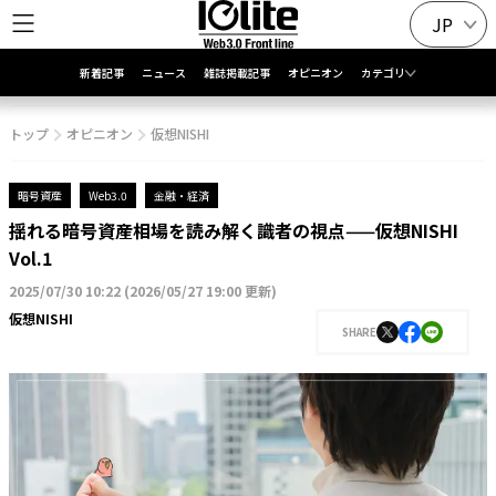
JP
新着記事
ニュース
雑誌掲載記事
オピニオン
カテゴリ
トップ
オピニオン
仮想NISHI
暗号資産
Web3.0
金融・経済
揺れる暗号資産相場を読み解く識者の視点——仮想NISHI
Vol.1
2025/07/30 10:22
(
2026/05/27 19:00 更新
)
仮想NISHI
SHARE