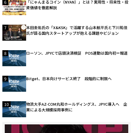
6
「にゃんまるコイン（NYAN）」とは？実用性・将来性・投
資価値を徹底解説
7
本田圭佑氏の「X&KSK」で活躍する山本航平氏と下川祐佳
氏が語る国内スタートアップが抱える課題やビジョン
8
ローソン、JPYCで店頭決済検証 POS連動は国内初＝報道
9
Bitget、日本向けサービス終了 段階的に制限へ
10
物流大手AZ-COM丸和ホールディングス、JPYC導入へ 企
業による大規模採用事例に