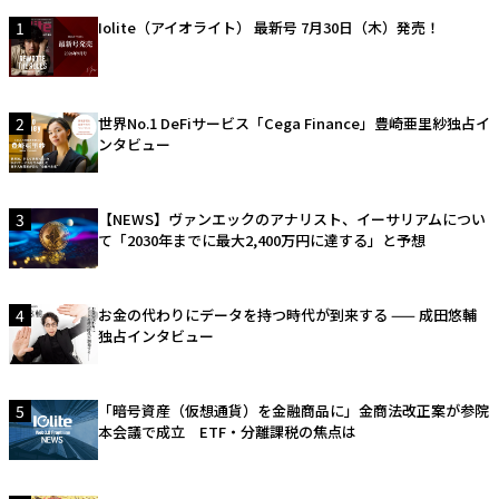
1
Iolite（アイオライト） 最新号 7月30日（木）発売！
2
世界No.1 DeFiサービス「Cega Finance」豊崎亜里紗独占イ
ンタビュー
3
【NEWS】ヴァンエックのアナリスト、イーサリアムについ
て「2030年までに最大2,400万円に達する」と予想
4
お金の代わりにデータを持つ時代が到来する —— 成田悠輔
独占インタビュー
5
「暗号資産（仮想通貨）を金融商品に」金商法改正案が参院
本会議で成立 ETF・分離課税の焦点は