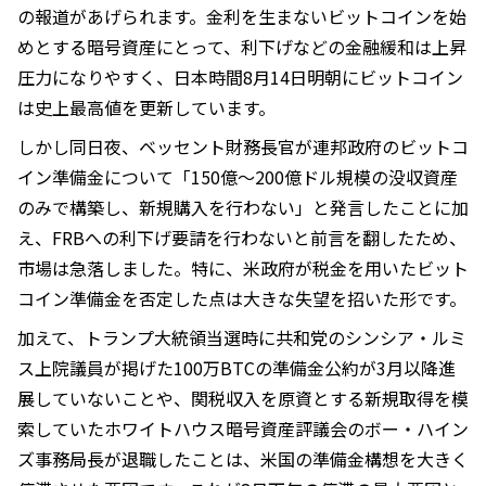
の報道があげられます。金利を生まないビットコインを始
めとする暗号資産にとって、利下げなどの金融緩和は上昇
圧力になりやすく、日本時間8月14日明朝にビットコイン
は史上最高値を更新しています。
しかし同日夜、ベッセント財務長官が連邦政府のビットコ
イン準備金について「150億〜200億ドル規模の没収資産
のみで構築し、新規購入を行わない」と発言したことに加
え、FRBへの利下げ要請を行わないと前言を翻したため、
市場は急落しました。特に、米政府が税金を用いたビット
コイン準備金を否定した点は大きな失望を招いた形です。
加えて、トランプ大統領当選時に共和党のシンシア・ルミ
ス上院議員が掲げた100万BTCの準備金公約が3月以降進
展していないことや、関税収入を原資とする新規取得を模
索していたホワイトハウス暗号資産評議会のボー・ハイン
ズ事務局長が退職したことは、米国の準備金構想を大きく