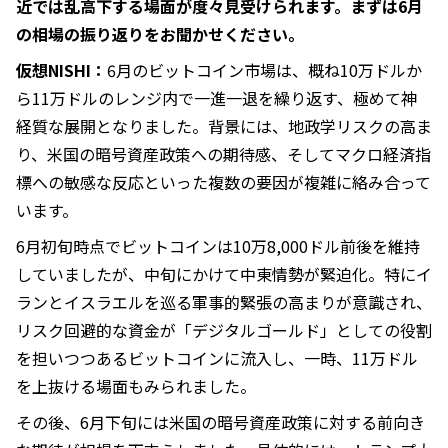
近では乱高下する場面が度々見受けられます。まずは6月
の相場の振り返りをお聞かせください。
仮想NISHI：
6月のビットコイン市場は、概ね10万ドルか
ら11万ドルのレンジ内で一進一退を繰り返す、極めて神
経質な展開となりました。背景には、地政学リスクの高ま
り、米国の暗号資産政策への期待感、そしてマクロ経済指
標への敏感な反応といった複数の要因が複雑に絡み合って
います。
6月初旬時点でビットコインは10万8,000ドル前後を維持
していましたが、中旬にかけて中東情勢が緊迫化。特にイ
ランとイスラエルを巡る軍事的緊張の高まりが意識され、
リスク回避的な資金が「デジタルゴールド」としての役割
を担いつつあるビットコインに流入し、一時、11万ドル
を上抜ける場面もみられました。
その後、6月下旬には米国の暗号資産政策に対する前向き