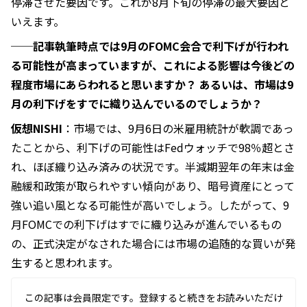
停滞させた要因です。これが8月下旬の停滞の最大要因と
いえます。
──記事執筆時点では9月のFOMC会合で利下げが行われ
る可能性が高まっていますが、これによる影響は今後どの
程度市場にあらわれると思いますか？ あるいは、市場は9
月の利下げをすでに織り込んでいるのでしょうか？
仮想NISHI
：市場では、9月6日の米雇用統計が軟調であっ
たことから、利下げの可能性はFedウォッチで98％超とさ
れ、ほぼ織り込み済みの状況です。半減期翌年の年末は金
融緩和政策が取られやすい傾向があり、暗号資産にとって
強い追い風となる可能性が高いでしょう。したがって、9
月FOMCでの利下げはすでに織り込みが進んでいるもの
の、正式決定がなされた場合には市場の追随的な買いが発
生すると思われます。
この記事は会員限定です。登録すると続きをお読みいただけ