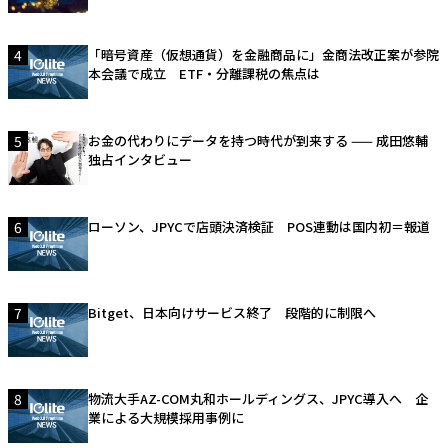
4
「暗号資産（仮想通貨）を金融商品に」金商法改正案が参院
本会議で成立 ETF・分離課税の焦点は
5
お金の代わりにデータを持つ時代が到来する —— 成田悠輔
独占インタビュー
6
ローソン、JPYCで店頭決済検証 POS連動は国内初＝報道
7
Bitget、日本向けサービス終了 段階的に制限へ
8
物流大手AZ-COM丸和ホールディングス、JPYC導入へ 企
業による大規模採用事例に