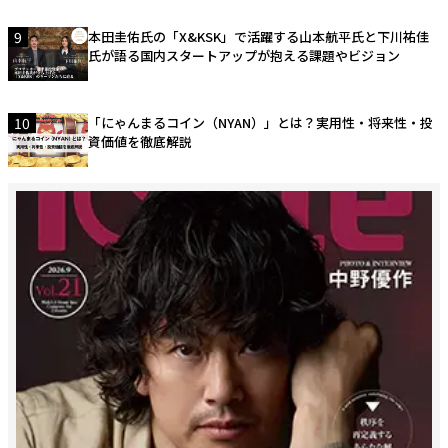
9
本田圭佑氏の「X&KSK」で活躍する山本航平氏と下川祐佳
氏が語る国内スタートアップが抱える課題やビジョン
10
「にゃんまるコイン（NYAN）」とは？実用性・将来性・投
資価値を徹底解説