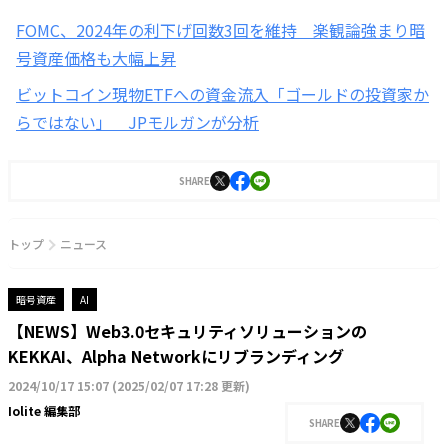
FOMC、2024年の利下げ回数3回を維持 楽観論強まり暗
号資産価格も大幅上昇
ビットコイン現物ETFへの資金流入「ゴールドの投資家か
らではない」 JPモルガンが分析
SHARE
トップ
ニュース
暗号資産
AI
【NEWS】Web3.0セキュリティソリューションの
KEKKAI、Alpha Networkにリブランディング
2024/10/17 15:07
(
2025/02/07 17:28 更新
)
Iolite 編集部
SHARE