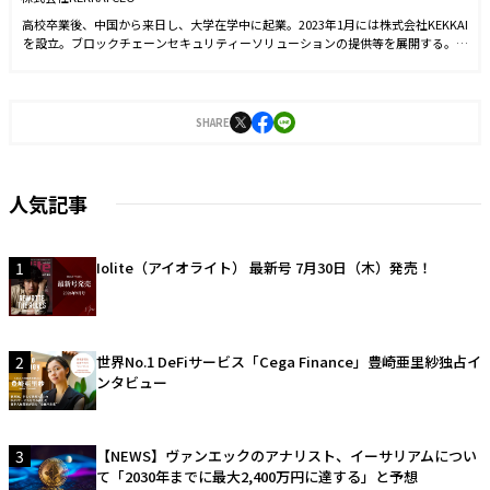
高校卒業後、中国から来日し、大学在学中に起業。2023年1月には株式会社KEKKAI
を設立。ブロックチェーンセキュリティーソリューションの提供等を展開する。現
在はトランザクションのシミュレーション分析により、危険検知ができるWeb3.0
セキュリティプロダクト「KEKKAI Plugin」や、NFT詐欺検出・取引シミュレーシ
ョンができるAPI・SDKサービス、法人向けのWeb3コード監査事業をリリース。今
後は現状のサービス向上と、さまざまな角度からユーザーのセキュリティ性改善の
SHARE
ための製品をリリースし、業界全体の環境改善に貢献している。
人気記事
1
Iolite（アイオライト） 最新号 7月30日（木）発売！
2
世界No.1 DeFiサービス「Cega Finance」豊崎亜里紗独占イ
ンタビュー
3
【NEWS】ヴァンエックのアナリスト、イーサリアムについ
て「2030年までに最大2,400万円に達する」と予想