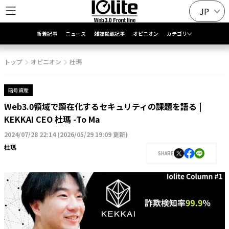
JP
新着記事
ニュース
雑誌掲載記事
オピニオン
カテゴリ
トップ
オピニオン
杜瑪
暗号資産
Web3.0領域で顕在化するセキュリティの課題を語る |
KEKKAI CEO 杜瑪 -To Ma
2024/07/28 22:14
(
2026/05/29 19:09 更新
)
杜瑪
SHARE