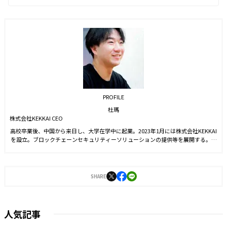
PROFILE
杜瑪
株式会社KEKKAI CEO
高校卒業後、中国から来日し、大学在学中に起業。2023年1月には株式会社KEKKAI
を設立。ブロックチェーンセキュリティーソリューションの提供等を展開する。現
在はトランザクションのシミュレーション分析により、危険検知ができるWeb3.0
セキュリティプロダクト「KEKKAI Plugin」や、NFT詐欺検出・取引シミュレーシ
ョンができるAPI・SDKサービス、法人向けのWeb3コード監査事業をリリース。今
後は現状のサービス向上と、さまざまな角度からユーザーのセキュリティ性改善の
SHARE
ための製品をリリースし、業界全体の環境改善に貢献している。
人気記事