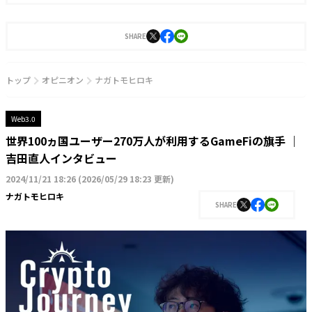
セキュリティプロダクト「KEKKAI Plugin」や、NFT詐欺検出・取引シミュレーシ
ョンができるAPI・SDKサービス、法人向けのWeb3コード監査事業をリリース。今
後は現状のサービス向上と、さまざまな角度からユーザーのセキュリティ性改善の
SHARE
ための製品をリリースし、業界全体の環境改善に貢献している。
トップ
オピニオン
ナガトモヒロキ
Web3.0
世界100ヵ国ユーザー270万人が利用するGameFiの旗手 ｜
吉田直人インタビュー
2024/11/21 18:26
(
2026/05/29 18:23 更新
)
ナガトモヒロキ
SHARE