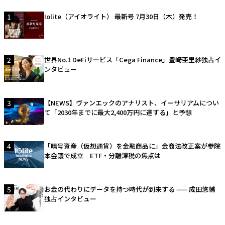
1
Iolite（アイオライト） 最新号 7月30日（木）発売！
2
世界No.1 DeFiサービス「Cega Finance」豊崎亜里紗独占イ
ンタビュー
3
【NEWS】ヴァンエックのアナリスト、イーサリアムについ
て「2030年までに最大2,400万円に達する」と予想
4
「暗号資産（仮想通貨）を金融商品に」金商法改正案が参院
本会議で成立 ETF・分離課税の焦点は
5
お金の代わりにデータを持つ時代が到来する —— 成田悠輔
独占インタビュー