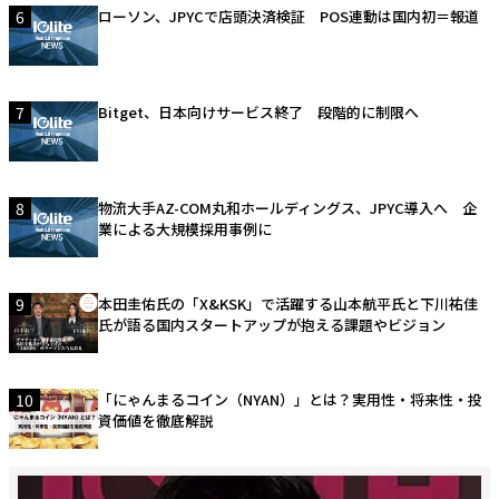
6
ローソン、JPYCで店頭決済検証 POS連動は国内初＝報道
7
Bitget、日本向けサービス終了 段階的に制限へ
8
物流大手AZ-COM丸和ホールディングス、JPYC導入へ 企
業による大規模採用事例に
9
本田圭佑氏の「X&KSK」で活躍する山本航平氏と下川祐佳
氏が語る国内スタートアップが抱える課題やビジョン
10
「にゃんまるコイン（NYAN）」とは？実用性・将来性・投
資価値を徹底解説