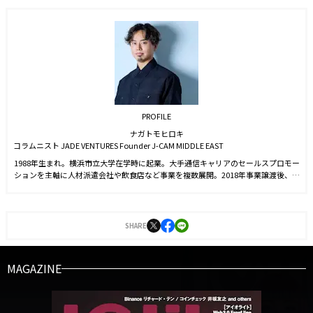
PROFILE
ナガトモヒロキ
コラムニスト JADE VENTURES Founder J-CAM MIDDLE EAST
1988年生まれ。横浜市立大学在学時に起業。大手通信キャリアのセールスプロモー
ションを主軸に人材派遣会社や飲食店など事業を複数展開。2018年事業譲渡後、ヨ
ーロッパを中心に30カ国以上を渡航。グルメ、ライフスタイル、社交など文化的交
流を重ねるなかで海外富裕層が暗号資産に注目していることを知る。後にJ-CAM代
表である新津氏との出会いがきっかけで2022年web3.0時代の資産形成プラットフ
ォーム「Bit Lending」を立ち上げる。常識を覆す革新的なアイデアでクリプトレン
SHARE
ディングの業界水準を上げ多くのユーザーから支持を得ている。現在はドバイに在
住し、独自のネットワークとフットワークを武器にグローバル企業のBizDev領域で
多くのビジネスに貢献しながら、コラムニストとしても業界の著名人へ取材活動を
MAGAZINE
行っている。