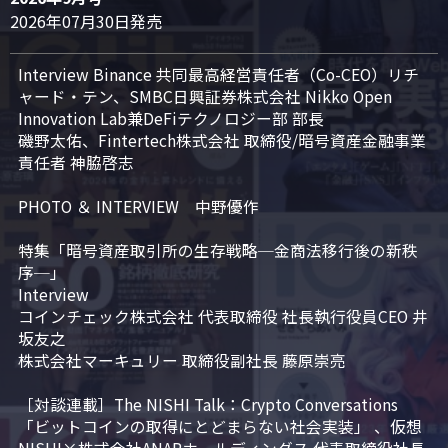
2026年07月30日発売
Interview Binance 共同最高経営責任者（Co-CEO）リチ
ャード・テン、SMBC日興証券株式会社 Nikko Open 
Innovation Lab兼DeFiテクノロジー部 部長

磯野太佑、Fintertech株式会社 取締役/暗号資産金融事業
責任者 神脇啓志

PHOTO ＆ INTERVIEW　中野優作

特集「暗号資産取引所の生存戦略─金商法移行後の新秩
序─」

Interview

コインチェック株式会社 代表取締役 社長執行役員CEO 井
坂友之

株式会社マーキュリー 取締役副社長 藤原崇亮

［対談連載］The NISHI Talk：Crypto Conversations 
「ビットコインの取得にとどまらない社会実装」 、仮想