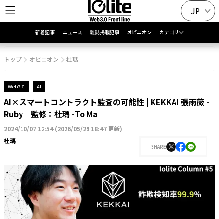
JP
新着記事
ニュース
雑誌掲載記事
オピニオン
カテゴリ
トップ
オピニオン
杜瑪
Web3.0
AI
AI×スマートコントラクト監査の可能性 | KEKKAI 張雨薇 -
Ruby 監修：杜瑪 -To Ma
2024/10/07 12:54
(
2026/05/29 18:47 更新
)
杜瑪
SHARE