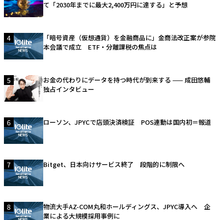
て「2030年までに最大2,400万円に達する」と予想
4
「暗号資産（仮想通貨）を金融商品に」金商法改正案が参院
本会議で成立 ETF・分離課税の焦点は
5
お金の代わりにデータを持つ時代が到来する —— 成田悠輔
独占インタビュー
6
ローソン、JPYCで店頭決済検証 POS連動は国内初＝報道
7
Bitget、日本向けサービス終了 段階的に制限へ
8
物流大手AZ-COM丸和ホールディングス、JPYC導入へ 企
業による大規模採用事例に