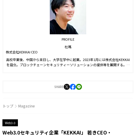
PROFILE
杜瑪
株式会社KEKKAI CEO
高校卒業後、中国から来日し、大学在学中に起業。2023年1月には株式会社KEKKAI
を設立。ブロックチェーンセキュリティーソリューションの提供等を展開する。現
在はトランザクションのシミュレーション分析により、危険検知ができるWeb3.0
セキュリティプロダクト「KEKKAI Plugin」や、NFT詐欺検出・取引シミュレーシ
ョンができるAPI・SDKサービス、法人向けのWeb3コード監査事業をリリース。今
後は現状のサービス向上と、さまざまな角度からユーザーのセキュリティ性改善の
SHARE
ための製品をリリースし、業界全体の環境改善に貢献している。
トップ
Magazine
Web3.0
Web3.0セキュリティ企業「KEKKAI」 若きCEO・