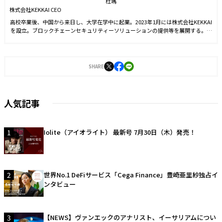
杜瑪
株式会社KEKKAI CEO
高校卒業後、中国から来日し、大学在学中に起業。2023年1月には株式会社KEKKAI
を設立。ブロックチェーンセキュリティーソリューションの提供等を展開する。現
在はトランザクションのシミュレーション分析により、危険検知ができるWeb3.0
セキュリティプロダクト「KEKKAI Plugin」や、NFT詐欺検出・取引シミュレーシ
ョンができるAPI・SDKサービス、法人向けのWeb3コード監査事業をリリース。今
後は現状のサービス向上と、さまざまな角度からユーザーのセキュリティ性改善の
SHARE
ための製品をリリースし、業界全体の環境改善に貢献している。
人気記事
1
Iolite（アイオライト） 最新号 7月30日（木）発売！
2
世界No.1 DeFiサービス「Cega Finance」豊崎亜里紗独占イ
ンタビュー
3
【NEWS】ヴァンエックのアナリスト、イーサリアムについ