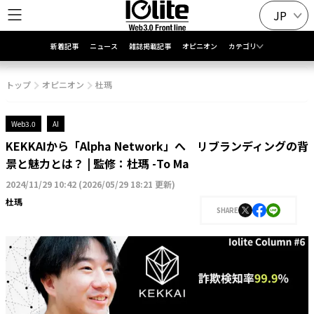
JP
新着記事
ニュース
雑誌掲載記事
オピニオン
カテゴリ
トップ
オピニオン
杜瑪
Web3.0
AI
KEKKAIから「Alpha Network」へ リブランディングの背
景と魅力とは？ | 監修：杜瑪 -To Ma
2024/11/29 10:42
(
2026/05/29 18:21 更新
)
杜瑪
SHARE