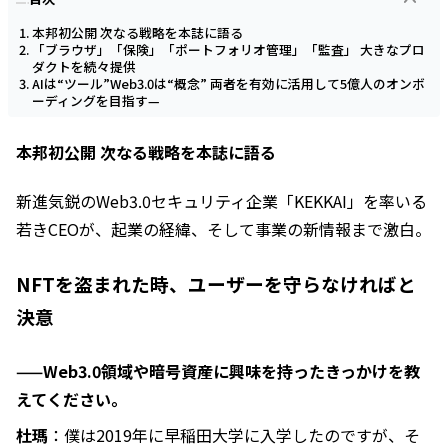
本邦初公開 次なる戦略を本誌に語る
「ブラウザ」「保険」「ポートフォリオ管理」「監査」 大きなプロ
ダクトを続々提供
AIは“ツール”Web3.0は“概念” 両者を有効に活用して5億人のオンボ
ーディングを目指す—
本邦初公開 次なる戦略を本誌に語る
新進気鋭のWeb3.0セキュリティ企業「KEKKAI」を率いる
若きCEOが、起業の経緯、そして事業の新情報まで激白。
NFTを盗まれた時、ユーザーを守らなければと
決意
——Web3.0領域や暗号資産に興味を持ったきっかけを教
えてください。
杜瑪
：僕は2019年に早稲田大学に入学したのですが、そ