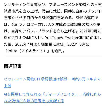
ンサルティング事業及び、アミューズメント領域への人材
派遣事業を立ち上げ、代表に就任。同時に自身のブランド
を確立させる目的からSNS運用を始める。SNSの運用で
は、合計フォロワー数1万人を達成後に認知度の拡大を受
け、自身のアパレルブランドを立ち上げる。2021年9月に
株式会社J-CAMに入社。YouTubeやTwitter運用に従事し
た後、2022年4月より編集長に就任。2023年3月に
「Iolite（アイオライト）」を創刊。
関連記事
ビットコイン現物ETF承認報道は誤報 一時約3万ドルまで
上昇
AIを悪用して作られる「ディープフェイク」 巧妙に作ら
れた偽物が人類の思考をも支配する