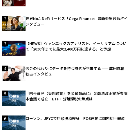
2
世界No.1 DeFiサービス「Cega Finance」豊崎亜里紗独占イ
ンタビュー
3
【NEWS】ヴァンエックのアナリスト、イーサリアムについ
て「2030年までに最大2,400万円に達する」と予想
4
お金の代わりにデータを持つ時代が到来する —— 成田悠輔
独占インタビュー
5
「暗号資産（仮想通貨）を金融商品に」金商法改正案が参院
本会議で成立 ETF・分離課税の焦点は
6
ローソン、JPYCで店頭決済検証 POS連動は国内初＝報道