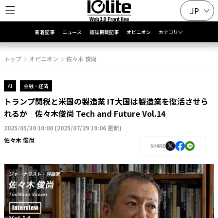
JP
新着記事
ニュース
雑誌掲載記事
オピニオン
カテゴリ
トップ
オピニオン
佐々木 俊尚
AI
金融・経済
トランプ関税と米国の製造業 IT大国は製造業を復活させら
れるか 佐々木俊尚 Tech and Future Vol.14
2025/05/30 10:00
(
2025/07/29 19:06 更新
)
佐々木 俊尚
SHARE