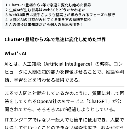
ChatGPT登場から2年で急速に変化し始めた世界
生成AIが生む世界はWeb3.0とどうかかわるか
Web3.0業界は派手さよりも堅実さが求められるフェーズへ移行
人類とAIの共存がみせてくる働き方の意味を問う
AIの進歩は未知数だから個人の意思表明を！
ChatGPT登場から2年で急速に変化し始めた世界
What's AI
AIとは、人工知能（Artificial Intelligence）の略称。コン
ピュータに人間の知的能力を模倣させることで、推論や判
断、学習などを行わせる技術である。
まるで人間と対話をしているかのように、質問に対して回
答をしてくれるOpenAI社のAIサービス「ChatGPT」が公
開されてから、そろそろ2年が経過しようとしている。
ITエンジニアではない一般人でも簡単に使用でき、人間で
は決して追いつくことのできない検索速度で、我々が使う