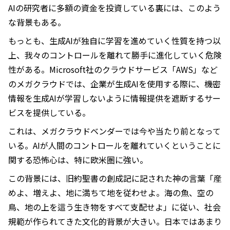
AIの研究者に多額の資金を投資している裏には、このよう
な背景もある。
もっとも、生成AIが独自に学習を進めていく性質を持つ以
上、我々のコントロールを離れて勝手に進化していく危険
性がある。Microsoft社のクラウドサービス「AWS」など
のメガクラウドでは、企業が生成AIを使用する際に、機密
情報を生成AIが学習しないように情報提供を遮断するサー
ビスを提供している。
これは、メガクラウドベンダーでは今や当たり前となって
いる。AIが人間のコントロールを離れていくということに
関する恐怖心は、特に欧米圏に強い。
この背景には、旧約聖書の創成記に記された神の言葉「産
めよ、増えよ、地に満ちて地を従わせよ。海の魚、空の
鳥、地の上を這う生き物をすべて支配せよ」に従い、社会
規範が作られてきた文化的背景が大きい。日本ではあまり