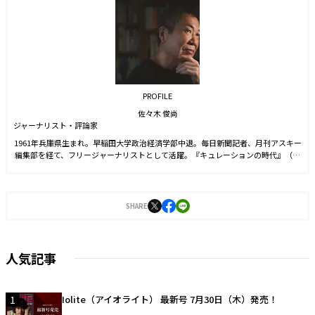
PROFILE
佐々木 俊尚
ジャーナリスト・評論家
1961年兵庫県生まれ。早稲田大学政治経済学部中退。毎日新聞記者、月刊アスキー
編集部を経て、フリージャーナリストとして活躍。『キュレーションの時代』（ち
くま新書）、『レイヤー化する世界』（NHK出版新書）、『家めしこそ、最高のご
ちそうである。』（マガジンハウス）、『そして、暮らしは共同体になる。』（ア
ノニマ・スタジオ）など著書多数。
SHARE
人気記事
1
Iolite（アイオライト） 最新号 7月30日（木）発売！