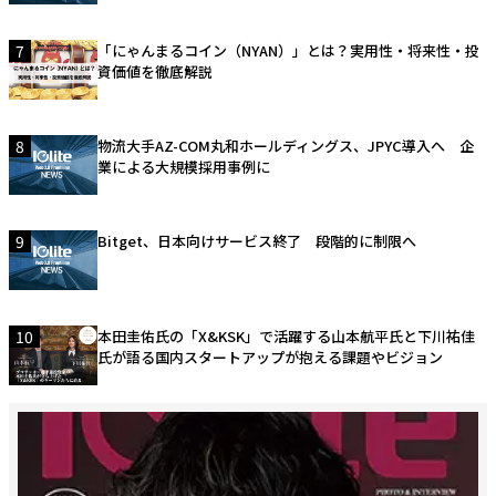
7
「にゃんまるコイン（NYAN）」とは？実用性・将来性・投
資価値を徹底解説
8
物流大手AZ-COM丸和ホールディングス、JPYC導入へ 企
業による大規模採用事例に
9
Bitget、日本向けサービス終了 段階的に制限へ
10
本田圭佑氏の「X&KSK」で活躍する山本航平氏と下川祐佳
氏が語る国内スタートアップが抱える課題やビジョン