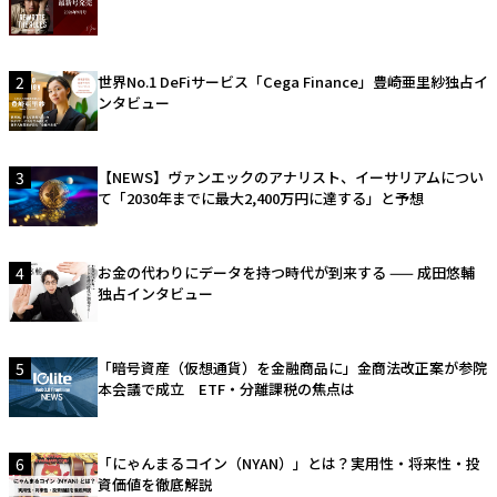
2
世界No.1 DeFiサービス「Cega Finance」豊崎亜里紗独占イ
ンタビュー
3
【NEWS】ヴァンエックのアナリスト、イーサリアムについ
て「2030年までに最大2,400万円に達する」と予想
4
お金の代わりにデータを持つ時代が到来する —— 成田悠輔
独占インタビュー
5
「暗号資産（仮想通貨）を金融商品に」金商法改正案が参院
本会議で成立 ETF・分離課税の焦点は
6
「にゃんまるコイン（NYAN）」とは？実用性・将来性・投
資価値を徹底解説