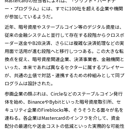
Mastercardの担当者によれば、「クリプト・パートナ
ー・プログラム」には、すでに100社を超える企業や機関
が参加しているようだ。
近年、暗号資産やステーブルコイン等のデジタル資産は、
従来の金融システムと並行して存在する段階からクロスボ
ーダー送金やB2B決済、さらには複雑な決済処理などの実
用面で活用が進む段階へと移行しつつある。この大きな転
換点を捉え、暗号資産関連企業、決済事業者、金融機関と
いった、本来であれば異なるセクターに属するプレイヤー
が、共通の土俵で対話・連携するための枠組みとして同プ
ログラムは設計された。
参画企業の顔ぶれは、Circleなどのステーブルコイン発行
体を始め、BinanceやBybitといった暗号資産取引所、セ
キュリティ企業のFireblocks等、そうそうたる面々が名を
連ねる。各企業はMastercardのインフラを介して、資金
配分の最適化や送金コストの低減といった実務的な可能性