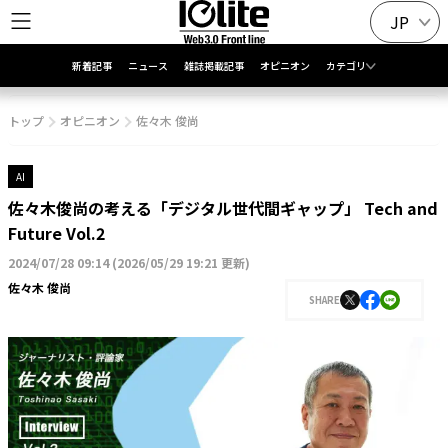
JP
新着記事
ニュース
雑誌掲載記事
オピニオン
カテゴリ
トップ
オピニオン
佐々木 俊尚
AI
佐々木俊尚の考える「デジタル世代間ギャップ」 Tech and
Future Vol.2
2024/07/28 09:14
(
2026/05/29 19:21 更新
)
佐々木 俊尚
SHARE