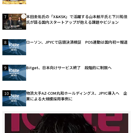
7
本田圭佑氏の「X&KSK」で活躍する山本航平氏と下川祐佳
氏が語る国内スタートアップが抱える課題やビジョン
8
ローソン、JPYCで店頭決済検証 POS連動は国内初＝報道
9
Bitget、日本向けサービス終了 段階的に制限へ
10
物流大手AZ-COM丸和ホールディングス、JPYC導入へ 企
業による大規模採用事例に