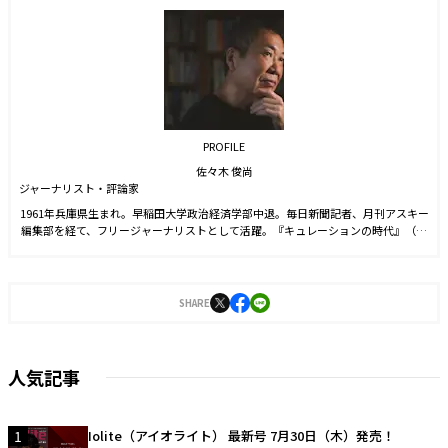
PROFILE
佐々木 俊尚
ジャーナリスト・評論家
1961年兵庫県生まれ。早稲田大学政治経済学部中退。毎日新聞記者、月刊アスキー
編集部を経て、フリージャーナリストとして活躍。『キュレーションの時代』（ち
くま新書）、『レイヤー化する世界』（NHK出版新書）、『家めしこそ、最高のご
ちそうである。』（マガジンハウス）、『そして、暮らしは共同体になる。』（ア
ノニマ・スタジオ）など著書多数。
SHARE
人気記事
1
Iolite（アイオライト） 最新号 7月30日（木）発売！