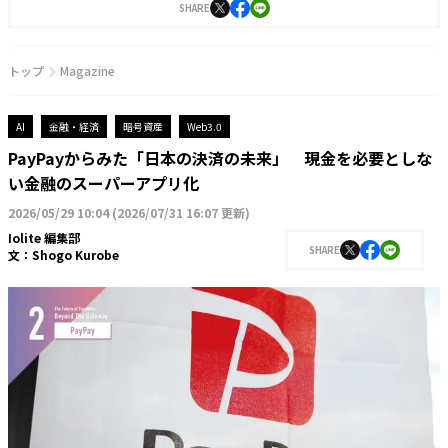
SHARE
トップ
Magazine
AI
金融・経済
暗号資産
Web3.0
PayPayからみた「日本の決済の未来」 現金を必要としな
い金融のスーパーアプリ化
2026/05/29 10:04
(
2026/07/31 16:07 更新
)
Iolite 編集部
SHARE
文：
Shogo Kurobe