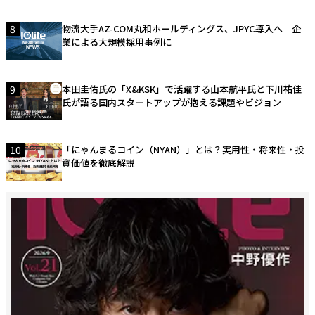
8
物流大手AZ-COM丸和ホールディングス、JPYC導入へ 企
業による大規模採用事例に
9
本田圭佑氏の「X&KSK」で活躍する山本航平氏と下川祐佳
氏が語る国内スタートアップが抱える課題やビジョン
10
「にゃんまるコイン（NYAN）」とは？実用性・将来性・投
資価値を徹底解説