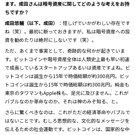
ます。成田さんは暗号資産に関してどのような考えをお持
ちですか？
成田悠輔（以下、成田）
：怪しげでいかがわしい存在です
ね（笑）。最初に断っておきますが、私は暗号資産への投
資を勧めたりは絶対にしないです（笑）。
ただ、あくまで事実として、奇跡的な何かが起きていま
す。ビットコインや暗号資産全体は人類史上最も早い初速
で成長しているスタートアップあるいは資産ですよね。ビ
ットコインは誕生から15年で時価総額が約300兆円。ビッ
トコインは誕生から15年で時価総額は約300兆円。純金も
東京のタワマンもApple株も、足元に及びません。これが
バブルなのか革命なのか、それは神のみぞ知る、と。
さらに驚くべきなのは、これがただの経済革命やバブルで
はないことです。むしろ思想的な、文化的なメッセージを
伝えるための社会運動です。ビットコインは、国家的な中