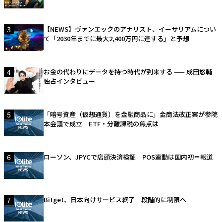
3
【NEWS】ヴァンエックのアナリスト、イーサリアムについ
て「2030年までに最大2,400万円に達する」と予想
4
お金の代わりにデータを持つ時代が到来する —— 成田悠輔
独占インタビュー
5
「暗号資産（仮想通貨）を金融商品に」金商法改正案が参院
本会議で成立 ETF・分離課税の焦点は
6
ローソン、JPYCで店頭決済検証 POS連動は国内初＝報道
7
Bitget、日本向けサービス終了 段階的に制限へ