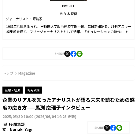
PROFILE
佐々木 俊尚
ジャーナリスト・評論家
1961年兵庫県生まれ。早稲田大学政治経済学部中退。毎日新聞記者、月刊アスキー
編集部を経て、フリージャーナリストとして活躍。『キュレーションの時代』（ち
くま新書）、『レイヤー化する世界』（NHK出版新書）、『家めしこそ、最高のご
ちそうである。』（マガジンハウス）、『そして、暮らしは共同体になる。』（ア
ノニマ・スタジオ）など著書多数。
SHARE
トップ
Magazine
金融・経済
暗号資産
企業のリアルを知ったアナリストが語る未来を読むための感
度の磨き方——馬渕 磨理子インタビュー
2025/05/30 10:00
(
2026/06/04 14:25 更新
)
Iolite 編集部
SHARE
文：
Noriaki Yagi