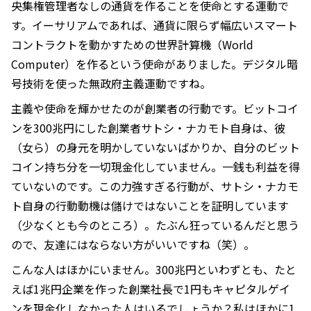
央集権管理者なしの通貨を作ることを使命とする運動で
す。イーサリアムであれば、通貨に限らず幅広いスマート
コントラクトを動かすための世界計算機（World
Computer）を作るという使命がありました。デジタル暗
号技術を使った無政府主義運動ですね。
主義や使命を輝かせたのが創業者の行動です。ビットコイ
ンを300兆円にした創業者サトシ・ナカモト自身は、彼
（女ら）の身元を明かしていないばかりか、自分のビット
コイン持ち分を一切現金化していません。一銭も利益を得
ていないのです。この力強すぎる行動が、サトシ・ナカモ
ト自身の行動動機は儲けではないことを証明しています
（少なくとも今のところ）。たぶん狂っているんだと思う
ので、友達にはならない方がいいですね（笑）。
こんな人はほかにいません。300兆円といわずとも、たと
えば1兆円企業を作った創業社長で1円もキャピタルゲイ
ンを現金化しなかった人はいるでしょうか？私はほかに1