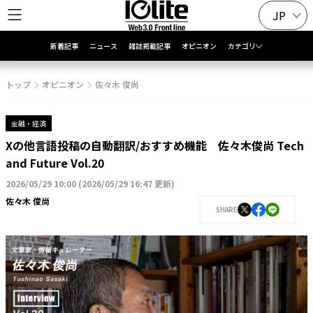
JP
新着記事
ニュース
雑誌掲載記事
オピニオン
カテゴリ
トップ
オピニオン
佐々木 俊尚
金融・経済
Xの他言語投稿の自動翻訳/おすすめ機能 佐々木俊尚 Tech
and Future Vol.20
2026/05/29 10:00
(
2026/05/29 16:47 更新
)
佐々木 俊尚
SHARE