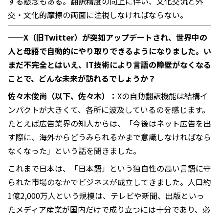
する懸念もある。翻訳精度の向上に伴い、文化交流と外
交・文化的摩擦の両面に注視しなければならない。
──X（旧Twitter）が突如アップデートされ、世界中の
人と母語で自動的にやり取りできるようになりました。い
まだ不完全とはいえ、IT技術により言語の障壁がなくなる
ことで、どんな未来が訪れるでしょうか？
佐々木俊尚（以下、佐々木）：
Xの自動翻訳機能は結構イ
ンパクトが大きくて、各所に波及しているのを感じます。
たとえば広告業界の知人からは、「今後はネット広告を出
す際に、海外からどうみられるかまで意識しなければなら
なくなった」という話を聞きました。
これまで日本は、「日本語」という独自性の高い言語に守
られた市場のなかでビジネスが成立してきました。人口約
1億2,000万人という規模は、テレビや新聞、出版といっ
たメディア産業が国内だけで成り立つには十分であり、必