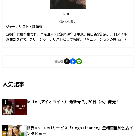
PROFILE
佐々木 俊尚
ジャーナリスト・評論家
1961年兵庫県生まれ。早稲田大学政治経済学部中退。毎日新聞記者、月刊アスキー
編集部を経て、フリージャーナリストとして活躍。『キュレーションの時代』（ち
くま新書）、『レイヤー化する世界』（NHK出版新書）、『家めしこそ、最高のご
ちそうである。』（マガジンハウス）、『そして、暮らしは共同体になる。』（ア
ノニマ・スタジオ）など著書多数。
SHARE
人気記事
1
Iolite（アイオライト） 最新号 7月30日（木）発売！
2
世界No.1 DeFiサービス「Cega Finance」豊崎亜里紗独占イ
ンタビュー