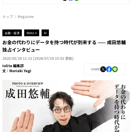
トップ
Magazine
金融・経済
Web3.0
AI
お金の代わりにデータを持つ時代が到来する —— 成田悠輔
独占インタビュー
2025/03/28 11:13
(
2026/07/30 15:01 更新
)
Iolite 編集部
SHARE
文：
Noriaki Yagi